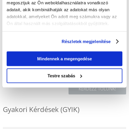
Fajoknak megfelelő étrend az ízletes és változatos táplálkozás
megosztjuk az Ön weboldalhasználatra vonatkozó
érdekében
adatait, akik kombinálhatják az adatokat más olyan
Kiváló kiegészítője az alapélelmiszereknek, pl. TetraMin
adatokkal, amelyeket Ön adott meg számukra vagy az
Ön által használt más szolgáltatásokból gyűjtöttek.
Összetétel
Garnélarák 100%.
Részletek megjelenítése
Nyersfehérje 45,0%, nyerszsír 6,0%, nyersrost 7,0%, nedvességtartalom
12,0%.
Mindennek a megengedése
Testre szabás
KÉRDEZZ TŐLÜNK!
Gyakori Kérdések (GYIK)