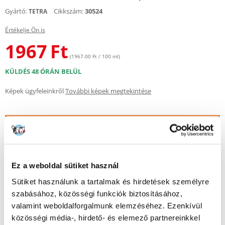
Gyártó:
Cikkszám:
30524
TETRA
Értékelje Ön is
1967
Ft
(1967.00 Ft / 100 ml)
KÜLDÉS 48 ÓRÁN BELÜL
Képek ügyfeleinkről
További képek megtekintése
Leírás
Természetes snack minden trópusi hal számára.
Részletek
Ez a weboldal sütiket használ
Sütiket használunk a tartalmak és hirdetések személyre
Artemia: magas tápértékű, rendkívül hatékony karotinoidok a halak
természetes színezéséhez.
szabásához, közösségi funkciók biztosításához,
Óvatosan és kíméletesen fagyasztva szárított
valamint weboldalforgalmunk elemzéséhez. Ezenkívül
A természetes élelmiszerek teljes tápértéke
közösségi média-, hirdető- és elemező partnereinkkel