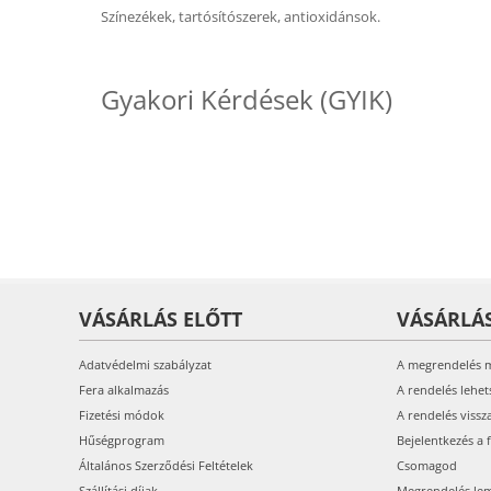
Színezékek, tartósítószerek, antioxidánsok.
Gyakori Kérdések (GYIK)
VÁSÁRLÁS ELŐTT
VÁSÁRLÁ
Adatvédelmi szabályzat
A megrendelés 
Fera alkalmazás
A rendelés lehet
Fizetési módok
A rendelés vissz
Hűségprogram
Bejelentkezés a 
Általános Szerződési Feltételek
Csomagod
Szállítási díjak
Megrendelés le