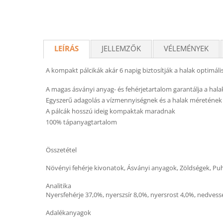
LEÍRÁS
JELLEMZŐK
VÉLEMÉNYEK
A kompakt pálcikák akár 6 napig biztosítják a halak optimális
A magas ásványi anyag- és fehérjetartalom garantálja a halak 
Egyszerű adagolás a vízmennyiségnek és a halak méretének
A pálcák hosszú ideig kompaktak maradnak
100% tápanyagtartalom
Összetétel
Növényi fehérje kivonatok, Ásványi anyagok, Zöldségek, Puhat
Analitika
Nyersfehérje 37,0%, nyerszsír 8,0%, nyersrost 4,0%, nedves
Adalékanyagok