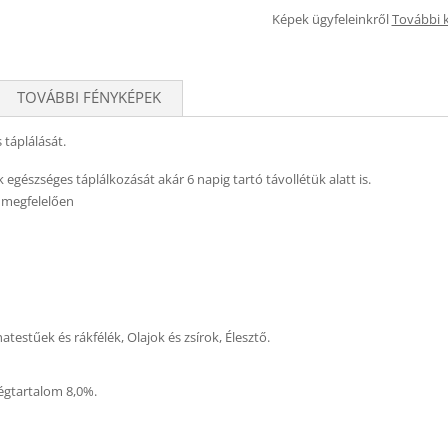
Képek ügyfeleinkről
További 
TOVÁBBI FÉNYKÉPEK
 táplálását.
egészséges táplálkozását akár 6 napig tartó távollétük alatt is.
 megfelelően
estűek és rákfélék, Olajok és zsírok, Élesztő.
ségtartalom 8,0%.