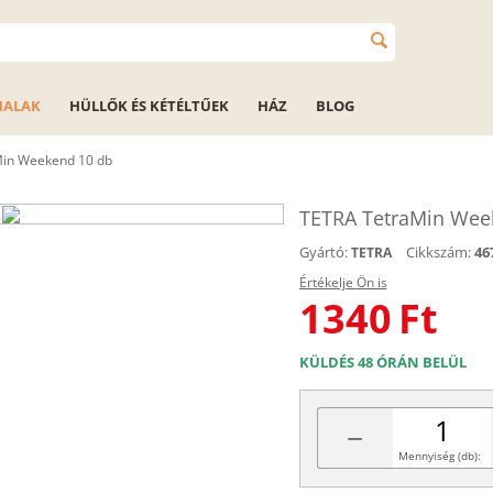
HALAK
HÜLLŐK ÉS KÉTÉLTŰEK
HÁZ
BLOG
in Weekend 10 db
TETRA TetraMin Wee
Gyártó:
Cikkszám:
46
TETRA
Értékelje Ön is
1340
Ft
KÜLDÉS 48 ÓRÁN BELÜL
−
Mennyiség (db):