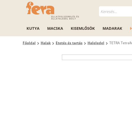
ÁLLATFELSZERELÉS ÉS
ÁLLATELEDEL BOLT
KUTYA
MACSKA
KISEMLŐSÖK
MADARAK
Főoldal
Halak
Etetés és tartás
Haleledel
TETRA TetraM