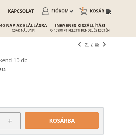
0
KAPCSOLAT
FIÓKOM
KOSÁR
40 NAP AZ ELÁLLÁSRA
INGYENES KISZÁLLÍTÁS!
CSAK NÁLUNK!
O 15990 FT FELETTI RENDELÉS ESETÉN
71
/
80
kend 10 db
712
+
KOSÁRBA