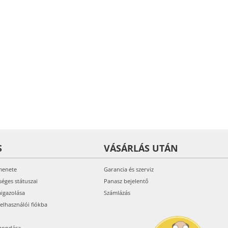
S
VÁSÁRLÁS UTÁN
menete
Garancia és szerviz
séges státuszai
Panasz bejelentő
aigazolása
Számlázás
felhasználói fiókba
mondása