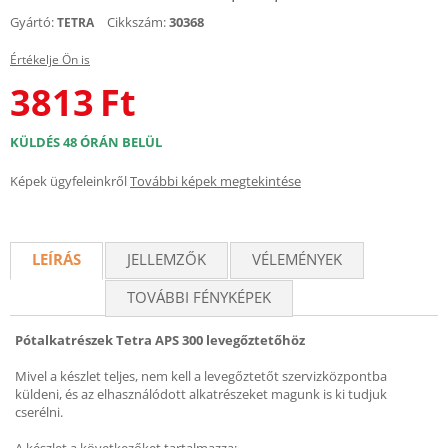
Gyártó:
Cikkszám:
30368
TETRA
Értékelje Ön is
3813
Ft
KÜLDÉS 48 ÓRÁN BELÜL
Képek ügyfeleinkről
További képek megtekintése
LEÍRÁS
JELLEMZŐK
VÉLEMÉNYEK
TOVÁBBI FÉNYKÉPEK
Pótalkatrészek Tetra APS 300 levegőztetőhöz
Mivel a készlet teljes, nem kell a levegőztetőt szervizközpontba
küldeni, és az elhasználódott alkatrészeket magunk is ki tudjuk
cserélni.