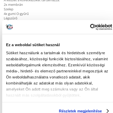
A készlet a következőket tartalmazza:
2x membrán
Szelep
4x gumi O-gyűrű
Légszűrő
Használati utasítás
Ez a weboldal sütiket használ
KÉRDEZZ TŐLÜNK!
Sütiket használunk a tartalmak és hirdetések személyre
szabásához, közösségi funkciók biztosításához, valamint
weboldalforgalmunk elemzéséhez. Ezenkívül közösségi
Gyakori Kérdések (GYIK)
média-, hirdető- és elemező partnereinkkel megosztjuk az
Ön weboldalhasználatra vonatkozó adatait, akik
kombinálhatják az adatokat más olyan adatokkal,
Tulajdonságok
amelyeket Ön adott meg számukra vagy az Ön által
használt más szolgáltatásokból gyűjtöttek.
GYÁRTÓ:
TETRA
Mi a termék értékelési szabályzat?
Részletek megjelenítése