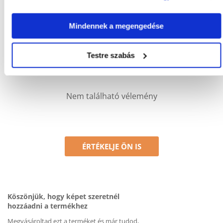
Csak regisztrált FERA.HU vásárlók írhatnak véleményt, akik
megvásárolták ezt a terméket. A csillagok által adott értékelés
az összes értékelés átlaga. A felülvizsgálat moderálása után
Mindennek a megengedése
pozitív és negatív értékeléseket is közzéteszünk.et.
Testre szabás
Értékelések
Nem található vélemény
ÉRTÉKELJE ÖN IS
Köszönjük, hogy képet szeretnél
hozzáadni a termékhez
Megvásároltad ezt a terméket és már tudod,