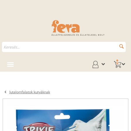
ÁLLATFELSZERELÉS ÉS ÁLLATELEDEL BOLT
0
Jutalomfalatok kutyáknak