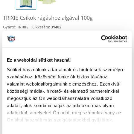
TRIXIE Csíkok rágáshoz algával 100g
Gyártó:
Cikkszám:
31482
TRIXIE
Értékelje Ön is
1490
Ft
(14900.00 Ft / kg)
Ez a weboldal sütiket használ
KÜLDÉS 48 ÓRÁN BELÜL
Sütiket használunk a tartalmak és hirdetések személyre
Képek ügyfeleinkről
További képek megtekintése
szabásához, közösségi funkciók biztosításához,
valamint weboldalforgalmunk elemzéséhez. Ezenkívül
közösségi média-, hirdető- és elemező partnereinkkel
Leírás
megosztjuk az Ön weboldalhasználatra vonatkozó
adatait, akik kombinálhatják az adatokat más olyan
Kutyarágó csíkok algával. Természetes bőrből készültek,
tápanyagokban gazdagok és erősítik az immunrendszert. Súly 100g, 5
adatokkal, amelyeket Ön adott meg számukra vagy az
db.
Ön által használt más szolgáltatásokból gyűjtöttek.