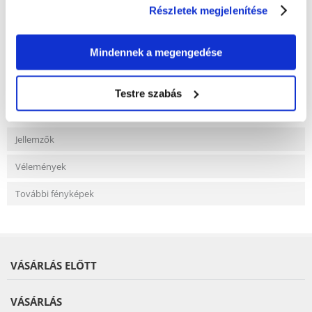
Részletek megjelenítése
KÉRDEZZ TŐLÜNK!
Mindennek a megengedése
Gyakori Kérdések (GYIK)
Testre szabás
Jellemzők
Vélemények
További fényképek
VÁSÁRLÁS ELŐTT
VÁSÁRLÁS