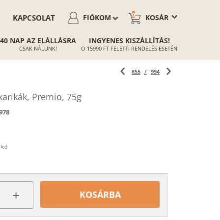
0
KAPCSOLAT
FIÓKOM
KOSÁR
40 NAP AZ ELÁLLÁSRA
INGYENES KISZÁLLÍTÁS!
CSAK NÁLUNK!
O 15990 FT FELETTI RENDELÉS ESETÉN
855
/
994
karikák, Premio, 75g
978
 kg)
+
KOSÁRBA