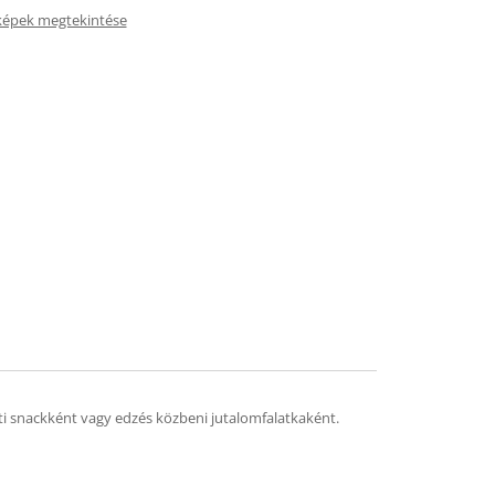
képek megtekintése
ti snackként vagy edzés közbeni jutalomfalatkaként.