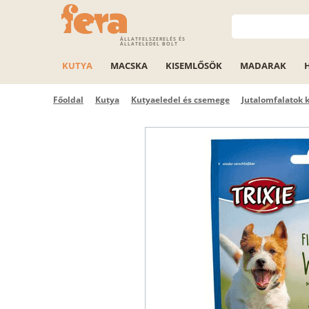
ÁLLATFELSZERELÉS ÉS
ÁLLATELEDEL BOLT
KUTYA
MACSKA
KISEMLŐSÖK
MADARAK
Főoldal
Kutya
Kutyaeledel és csemege
Jutalomfalatok 