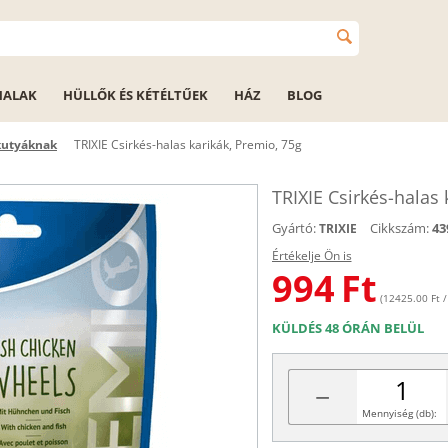
HALAK
HÜLLŐK ÉS KÉTÉLTŰEK
HÁZ
BLOG
kutyáknak
TRIXIE Csirkés-halas karikák, Premio, 75g
TRIXIE Csirkés-halas 
Gyártó:
Cikkszám:
43
TRIXIE
Értékelje Ön is
994
Ft
(12425.00 Ft /
KÜLDÉS 48 ÓRÁN BELÜL
−
Mennyiség (db):