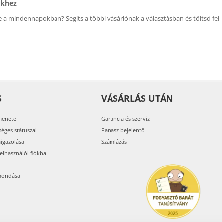
ékhez
 a mindennapokban? Segíts a többi vásárlónak a választásban és töltsd fel
S
VÁSÁRLÁS UTÁN
menete
Garancia és szerviz
séges státuszai
Panasz bejelentő
aigazolása
Számlázás
felhasználói fiókba
mondása