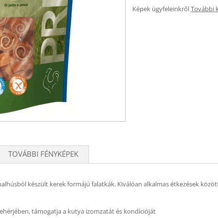
Képek ügyfeleinkről
További 
TOVÁBBI FÉNYKÉPEK
halhúsból készült kerek formájú falatkák. Kiválóan alkalmas étkezések közöt
fehérjében, támogatja a kutya izomzatát és kondícióját