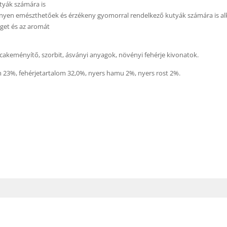
tyák számára is
önnyen emészthetőek és érzékeny gyomorral rendelkező kutyák számára is a
get és az aromát
koricakeményítő, szorbit, ásványi anyagok, növényi fehérje kivonatok.
 23%, fehérjetartalom 32,0%, nyers hamu 2%, nyers rost 2%.