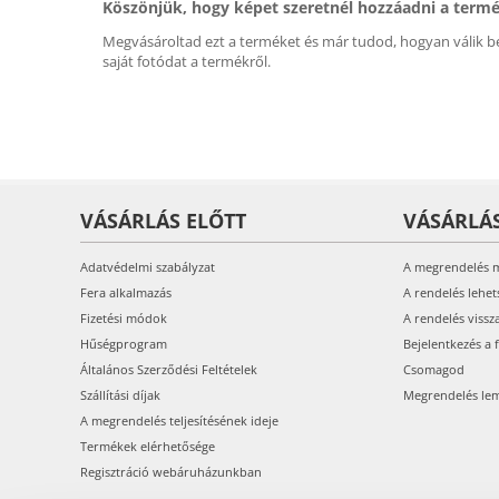
Köszönjük, hogy képet szeretnél hozzáadni a term
Megvásároltad ezt a terméket és már tudod, hogyan válik be
saját fotódat a termékről.
VÁSÁRLÁS ELŐTT
VÁSÁRLÁ
Adatvédelmi szabályzat
A megrendelés 
Fera alkalmazás
A rendelés lehet
Fizetési módok
A rendelés vissz
Hűségprogram
Bejelentkezés a 
Általános Szerződési Feltételek
Csomagod
Szállítási díjak
Megrendelés le
A megrendelés teljesítésének ideje
Termékek elérhetősége
Regisztráció webáruházunkban