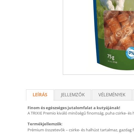
LEÍRÁS
JELLEMZŐK
VÉLEMÉNYEK
Finom és egészséges jutalomfalat a kutyájának!
A TRIXIE Premio kiváló minőségű finomság, puha csirke- és 
Termékjellemzők
:
Prémium összetevők – csirke- és halhúst tartalmaz, gazdag 