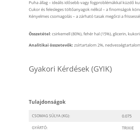
Puha állag – ideális idősebb vagy fogproblémákkal küzdő ku
Cukor és felesleges töltőanyagok nélkül – a finomságok k
Kényelmes csomagolás – a zárható tasak megőrzi a frissessé
Összetétel
: csirkemell (80%), fehér hal (15%), glicerin, ku
Analitikai összetevők:
zsírtartalom 2%, nedvességtartalom
Gyakori Kérdések (GYIK)
Tulajdonságok
CSOMAG SÚLYA (KG):
0.075
GYÁRTÓ:
TRIXIE