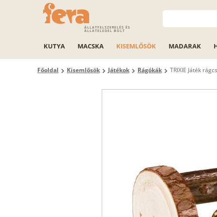
ÁLLATFELSZERELÉS ÉS
ÁLLATELEDEL BOLT
KUTYA
MACSKA
KISEMLŐSÖK
MADARAK
Főoldal
Kisemlősök
Játékok
Rágókák
TRIXIE Játék rágc