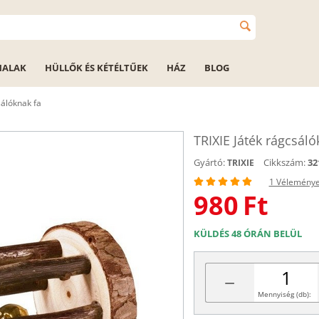
HALAK
HÜLLŐK ÉS KÉTÉLTŰEK
HÁZ
BLOG
sálóknak fa
TRIXIE Játék rágcsáló
Gyártó:
Cikkszám:
32
TRIXIE
1 Vélemény
980
Ft
KÜLDÉS 48 ÓRÁN BELÜL
−
Mennyiség (db):