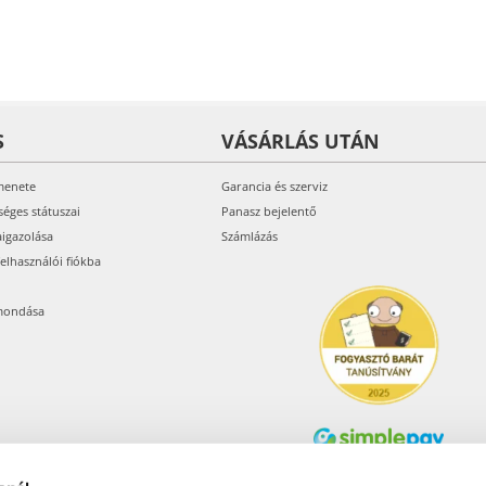
S
VÁSÁRLÁS UTÁN
menete
Garancia és szerviz
séges státuszai
Panasz bejelentő
aigazolása
Számlázás
felhasználói fiókba
mondása