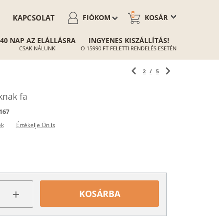
0
KAPCSOLAT
FIÓKOM
KOSÁR
40 NAP AZ ELÁLLÁSRA
INGYENES KISZÁLLÍTÁS!
CSAK NÁLUNK!
O 15990 FT FELETTI RENDELÉS ESETÉN
2
/
5
knak fa
167
ek
Értékelje Ön is
+
KOSÁRBA