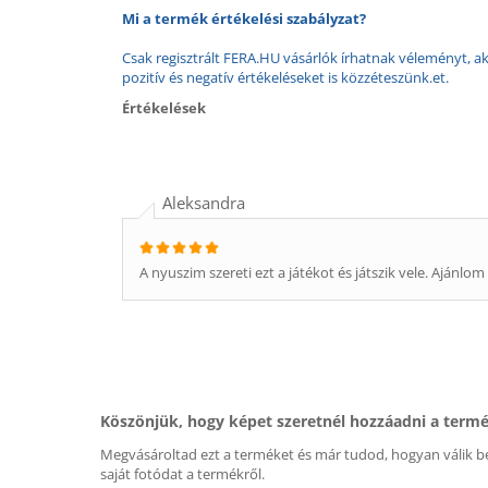
Mi a termék értékelési szabályzat?
Csak regisztrált FERA.HU vásárlók írhatnak véleményt, aki
pozitív és negatív értékeléseket is közzéteszünk.et.
Értékelések
Aleksandra
A nyuszim szereti ezt a játékot és játszik vele. Ajánlom
Köszönjük, hogy képet szeretnél hozzáadni a term
Megvásároltad ezt a terméket és már tudod, hogyan válik be
saját fotódat a termékről.