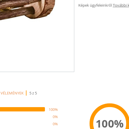
Képek ügyfeleinkről
További 
 VÉLEMÉNYEK
5 z 5
100%
0%
100%
0%