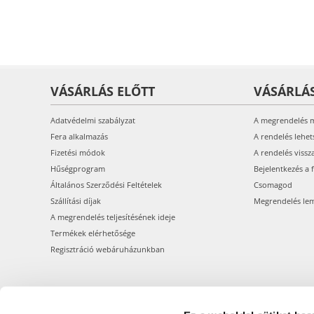
VÁSÁRLÁS ELŐTT
VÁSÁRLÁ
Adatvédelmi szabályzat
A megrendelés 
Fera alkalmazás
A rendelés lehet
Fizetési módok
A rendelés vissz
Hűségprogram
Bejelentkezés a 
Általános Szerződési Feltételek
Csomagod
Szállítási díjak
Megrendelés le
A megrendelés teljesítésének ideje
Termékek elérhetősége
Regisztráció webáruházunkban