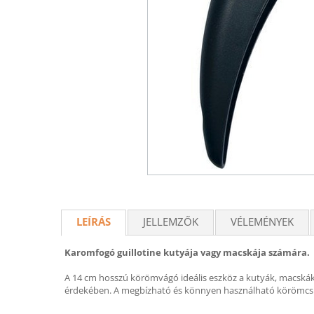
LEÍRÁS
JELLEMZŐK
VÉLEMÉNYEK
Karomfogó guillotine kutyája vagy macskája számára.
A 14 cm hosszú körömvágó ideális eszköz a kutyák, macskák 
érdekében. A megbízható és könnyen használható körömcsip