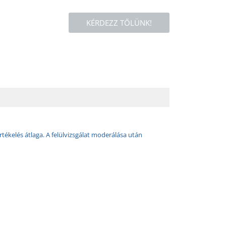
KÉRDEZZ TŐLÜNK!
rtékelés átlaga. A felülvizsgálat moderálása után