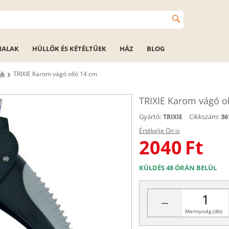
HALAK
HÜLLŐK ÉS KÉTÉLTŰEK
HÁZ
BLOG
ak
TRIXIE Karom vágó olló 14 cm
TRIXIE Karom vágó o
Gyártó:
Cikkszám:
36
TRIXIE
Értékelje Ön is
2040
Ft
KÜLDÉS 48 ÓRÁN BELÜL
−
Mennyiség (db):