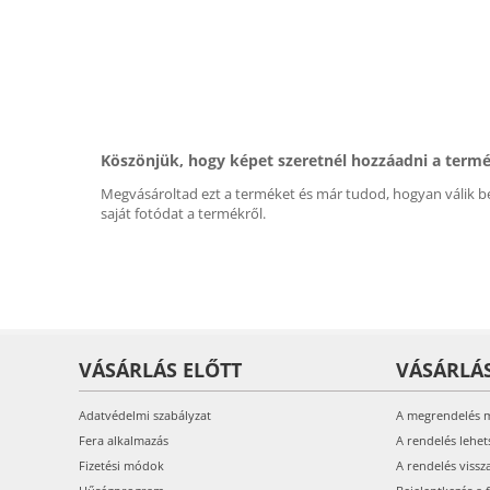
Köszönjük, hogy képet szeretnél hozzáadni a term
Megvásároltad ezt a terméket és már tudod, hogyan válik be
saját fotódat a termékről.
VÁSÁRLÁS ELŐTT
VÁSÁRLÁ
Adatvédelmi szabályzat
A megrendelés 
Fera alkalmazás
A rendelés lehet
Fizetési módok
A rendelés vissz