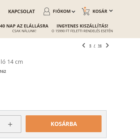
0
KAPCSOLAT
FIÓKOM
KOSÁR
40 NAP AZ ELÁLLÁSRA
INGYENES KISZÁLLÍTÁS!
CSAK NÁLUNK!
O 15990 FT FELETTI RENDELÉS ESETÉN
5
/
16
lló 14 cm
162
+
KOSÁRBA