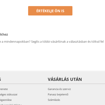
ÉRTÉKELJE ÖN IS
ékhez
 a mindennapokban? Segíts a többi vásárlónak a választásban és töltsd fel
S
VÁSÁRLÁS UTÁN
menete
Garancia és szerviz
séges státuszai
Panasz bejelentő
aigazolása
Számlázás