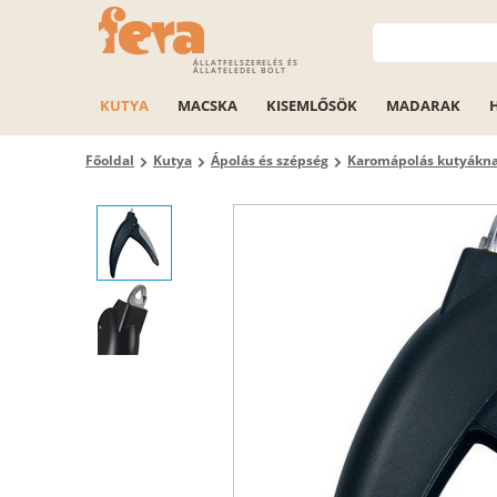
ÁLLATFELSZERELÉS ÉS
ÁLLATELEDEL BOLT
KUTYA
MACSKA
KISEMLŐSÖK
MADARAK
Főoldal
Kutya
Ápolás és szépség
Karomápolás kutyákn