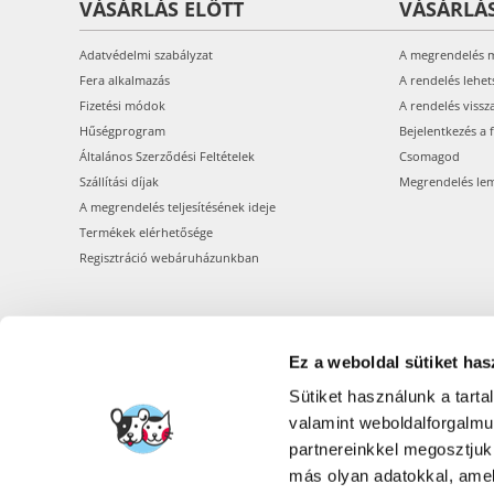
VÁSÁRLÁS ELŐTT
VÁSÁRLÁ
Adatvédelmi szabályzat
A megrendelés 
Fera alkalmazás
A rendelés lehet
Fizetési módok
A rendelés vissz
Hűségprogram
Bejelentkezés a 
Általános Szerződési Feltételek
Csomagod
Szállítási díjak
Megrendelés le
A megrendelés teljesítésének ideje
Termékek elérhetősége
Regisztráció webáruházunkban
Ez a weboldal sütiket has
Sütiket használunk a tart
valamint weboldalforgalm
partnereinkkel megosztjuk
más olyan adatokkal, amel