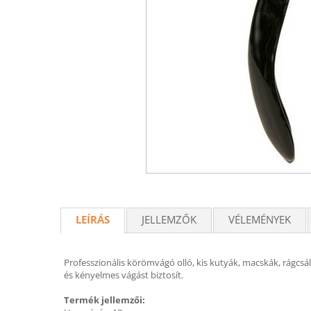
LEÍRÁS
JELLEMZŐK
VÉLEMÉNYEK
Professzionális körömvágó olló, kis kutyák, macskák, rágc
és kényelmes vágást biztosít.
Termék jellemzői: