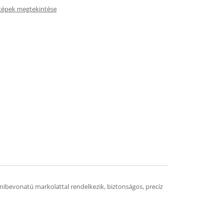
képek megtekintése
ibevonatú markolattal rendelkezik, biztonságos, precíz