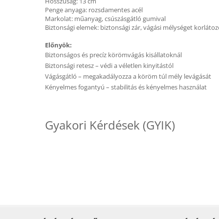
Hosszúság: 13 cm
Penge anyaga: rozsdamentes acél
Markolat: műanyag, csúszásgátló gumival
Biztonsági elemek: biztonsági zár, vágási mélységet korláto
Előnyök:
Biztonságos és precíz körömvágás kisállatoknál
Biztonsági retesz – védi a véletlen kinyitástól
Vágásgátló – megakadályozza a köröm túl mély levágását
Kényelmes fogantyú – stabilitás és kényelmes használat
Gyakori Kérdések (GYIK)