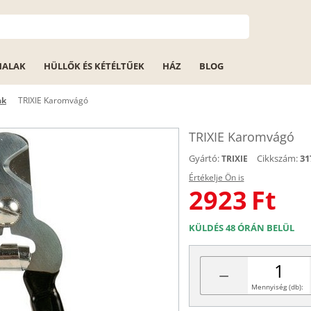
HALAK
HÜLLŐK ÉS KÉTÉLTŰEK
HÁZ
BLOG
ak
TRIXIE Karomvágó
TRIXIE Karomvágó
Gyártó:
Cikkszám:
31
TRIXIE
Értékelje Ön is
2923
Ft
KÜLDÉS 48 ÓRÁN BELÜL
−
Mennyiség (db):