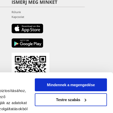
ISMERJ MEG MINKET
Rólunk
Kapcsolat
Mindennek a megengedése
biztosításához,
ező
Testre szabás
ják az adatokat
olgáltatásokból