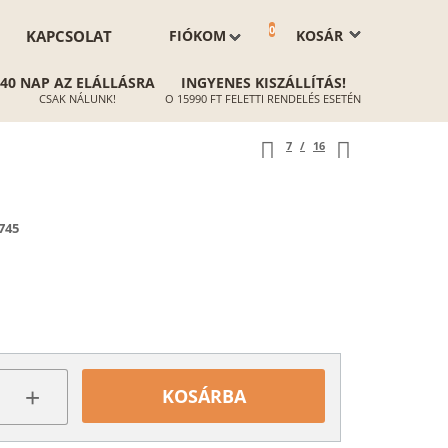
0
KAPCSOLAT
FIÓKOM
KOSÁR
40 NAP AZ ELÁLLÁSRA
INGYENES KISZÁLLÍTÁS!
CSAK NÁLUNK!
O 15990 FT FELETTI RENDELÉS ESETÉN
7
/
16
745
+
KOSÁRBA