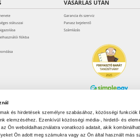
S
VÁSÁRLÁS UTÁN
menete
Garancia és szerviz
séges státuszai
Panasz bejelentő
aigazolása
Számlázás
felhasználói fiókba
mondása
znál
Árukereső.hu
almak és hirdetések személyre szabásához, közösségi funkciók 
unk elemzéséhez. Ezenkívül közösségi média-, hirdető- és elem
 az Ön weboldalhasználatra vonatkozó adatait, akik kombinálhat
Olcsóbbat.hu – Spórolni
tudni kell
yeket Ön adott meg számukra vagy az Ön által használt más sz