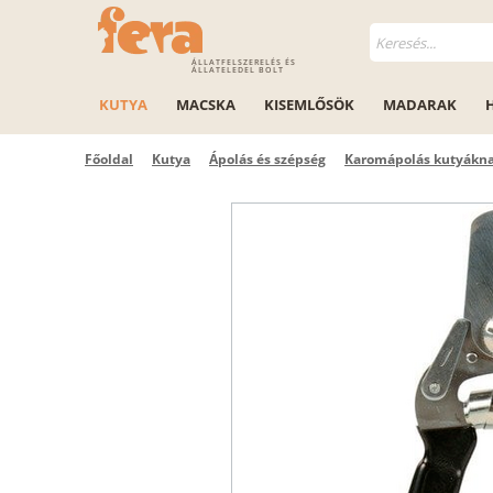
ÁLLATFELSZERELÉS ÉS
ÁLLATELEDEL BOLT
KUTYA
MACSKA
KISEMLŐSÖK
MADARAK
Főoldal
Kutya
Ápolás és szépség
Karomápolás kutyákn