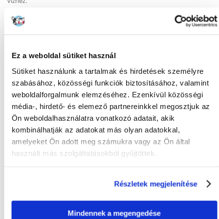
vízhez.
Könnyen tisztítható – a sima kerámia felület lehetővé teszi a gyors és
hatékony higiéniai tisztítást.
Elegáns kialakítás – a visszafogott színek és a klasszikus forma miatt a
tál minden stílusú lakásba illik.
Optimális űrtartalom – 0,35 liter és 12 cm átmérőjű, így kis és közepes
Ez a weboldal sütiket használ
méretű kutyáknak ideális.
Sütiket használunk a tartalmak és hirdetések személyre
szabásához, közösségi funkciók biztosításához, valamint
Műszaki adatok:
weboldalforgalmunk elemzéséhez. Ezenkívül közösségi
Térfogat: 0,35 l
Átmérő: 12 cm
média-, hirdető- és elemező partnereinkkel megosztjuk az
Anyag: Kerámia
Ön weboldalhasználatra vonatkozó adatait, akik
Szín: Kék-bézs
kombinálhatják az adatokat más olyan adatokkal,
amelyeket Ön adott meg számukra vagy az Ön által
használt más szolgáltatásokból gyűjtöttek.
KÉRDEZZ TŐLÜNK!
Részletek megjelenítése
Gyakori Kérdések (GYIK)
Mindennek a megengedése