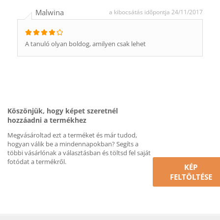
Malwina
a kibocsátás időpontja 24/11/2017
A tanuló olyan boldog, amilyen csak lehet
Köszönjük, hogy képet szeretnél
hozzáadni a termékhez
Megvásároltad ezt a terméket és már tudod,
hogyan válik be a mindennapokban? Segíts a
többi vásárlónak a választásban és töltsd fel saját
fotódat a termékről.
KÉP
FELTÖLTÉSE