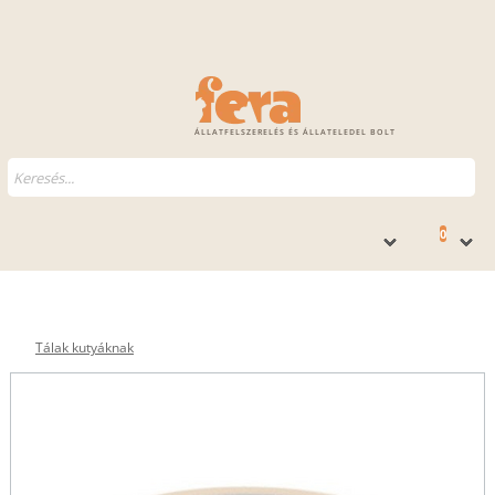
ÁLLATFELSZERELÉS ÉS ÁLLATELEDEL BOLT
0
Tálak kutyáknak