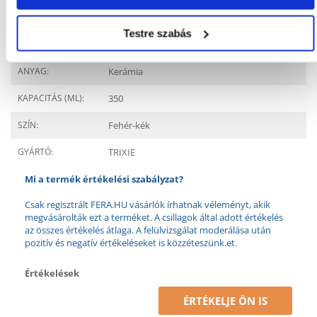
Testre szabás
Tulajdonságok
ANYAG:
Kerámia
KAPACITÁS (ML):
350
SZÍN:
Fehér-kék
GYÁRTÓ:
TRIXIE
Mi a termék értékelési szabályzat?
Csak regisztrált FERA.HU vásárlók írhatnak véleményt, akik
megvásárolták ezt a terméket. A csillagok által adott értékelés
az összes értékelés átlaga. A felülvizsgálat moderálása után
pozitív és negatív értékeléseket is közzéteszünk.et.
Értékelések
ÉRTÉKELJE ÖN IS