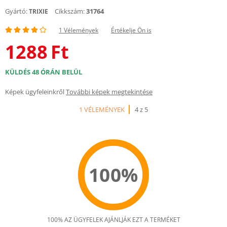
Gyártó:
Cikkszám:
31764
TRIXIE
1 Vélemények
Értékelje Ön is
1288
Ft
KÜLDÉS 48 ÓRÁN BELÜL
Képek ügyfeleinkről
További képek megtekintése
1 VÉLEMÉNYEK
4 z 5
100%
100% AZ ÜGYFELEK AJÁNLJÁK EZT A TERMÉKET