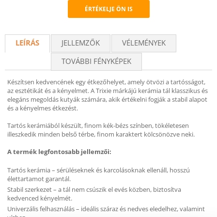
ÉRTÉKELJE ÖN IS
Recommend
LEÍRÁS
JELLEMZŐK
VÉLEMÉNYEK
TOVÁBBI FÉNYKÉPEK
Készítsen kedvencének egy étkezőhelyet, amely ötvözi a tartósságot,
az esztétikát és a kényelmet. A Trixie márkájú kerámia tál klasszikus és
elegáns megoldás kutyák számára, akik értékelni fogják a stabil alapot
és a kényelmes étkezést.
Tartós kerámiából készült, finom kék-bézs színben, tökéletesen
illeszkedik minden belső térbe, finom karaktert kölcsönözve neki.
A termék legfontosabb jellemzői:
Tartós kerámia – sérüléseknek és karcolásoknak ellenáll, hosszú
élettartamot garantál.
Stabil szerkezet – a tál nem csúszik el evés közben, biztosítva
kedvenced kényelmét.
Univerzális felhasználás – ideális száraz és nedves eledelhez, valamint