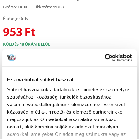
Gyártó:
Cikkszám:
11703
TRIXIE
Értékelje Ön is
953
Ft
KÜLDÉS 48 ÓRÁN BELÜL
Képek ügyfeleinkről
További képek megtekintése
Leírás
Ez a weboldal sütiket használ
Sütiket használunk a tartalmak és hirdetések személyre
Természetes kerámia tál rágcsálóknak
szabásához, közösségi funkciók biztosításához,
Kerámia tál lekerekített peremmel, hogy megakadályozza az étel
valamint weboldalforgalmunk elemzéséhez. Ezenkívül
kidobását. Alkalmas hörcsögök porfürdőzéséhez is. Festett belsővel
közösségi média-, hirdető- és elemező partnereinkkel
rendelkezik.
megosztjuk az Ön weboldalhasználatra vonatkozó
- Lekerekített peremmel, hogy megakadályozza az étel kidobását.
adatait, akik kombinálhatják az adatokat más olyan
- Alkalmas hörcsögök homokfürdőjéhez
adatokkal, amelyeket Ön adott meg számukra vagy az
- Tartós kerámia szerkezet