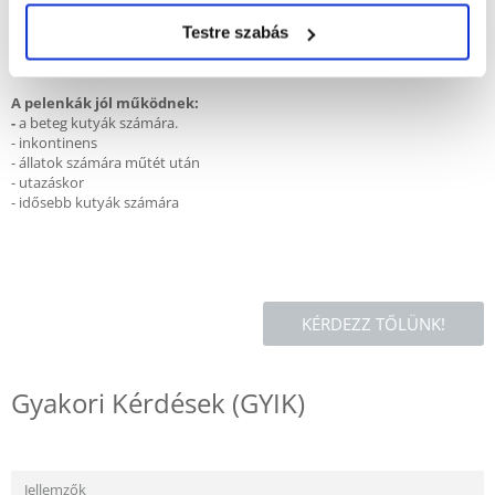
Méret S-M:
Testre szabás
Derékkörfogat:
30 - 46 cm
A pelenkák jól működnek:
-
a beteg kutyák számára.
- inkontinens
- állatok számára műtét után
- utazáskor
- idősebb kutyák számára
KÉRDEZZ TŐLÜNK!
Gyakori Kérdések (GYIK)
Jellemzők