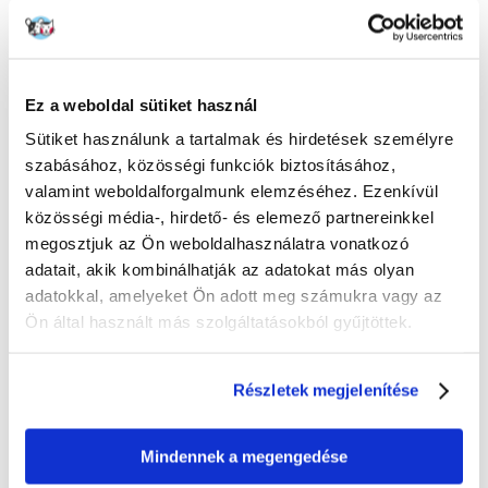
100% AZ ÜGYFELEK AJÁNLJÁK EZT A TERMÉKET
ÉRTÉKELJE ÖN IS
Ez a weboldal sütiket használ
Recommend
Sütiket használunk a tartalmak és hirdetések személyre
Leírás
szabásához, közösségi funkciók biztosításához,
valamint weboldalforgalmunk elemzéséhez. Ezenkívül
Eldobható pelenkák kan kutyák számára
.
közösségi média-, hirdető- és elemező partnereinkkel
megosztjuk az Ön weboldalhasználatra vonatkozó
Olyan kutyáknak szánták, amelyek nem tartják a vizeletüket, vagy
műtétek után.
adatait, akik kombinálhatják az adatokat más olyan
A kan kutyák anatómiai felépítéséhez igazított bugyik. Szuka kutyák
adatokkal, amelyeket Ön adott meg számukra vagy az
számára nem alkalmas.
Ön által használt más szolgáltatásokból gyűjtöttek.
Jól illeszkedik, köszönhetően a kétoldali húzózsinóroknak és tépőzáras
rögzítéseknek. Lélegző anyagból készült, de nem engedi át a
szennyeződéseket és a törmeléket. Jó abszorpció jellemzi.
Részletek megjelenítése
A csomag 12 darabot tartalmaz.
Mindennek a megengedése