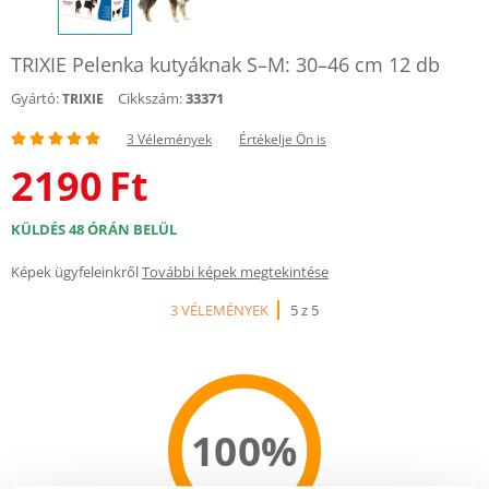
TRIXIE Pelenka kutyáknak S–M: 30–46 cm 12 db
Gyártó:
Cikkszám:
33371
TRIXIE
3 Vélemények
Értékelje Ön is
2190
Ft
KÜLDÉS 48 ÓRÁN BELÜL
Képek ügyfeleinkről
További képek megtekintése
3 VÉLEMÉNYEK
5 z 5
100%