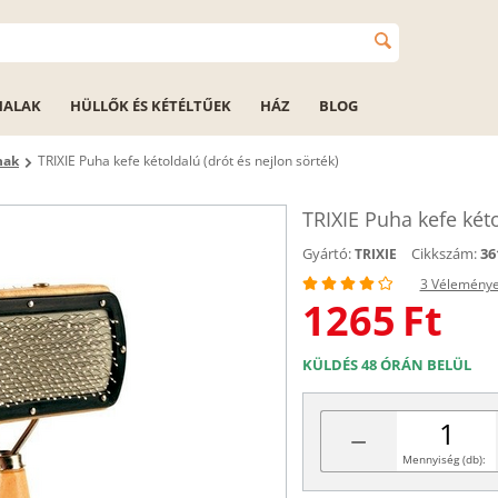
HALAK
HÜLLŐK ÉS KÉTÉLTŰEK
HÁZ
BLOG
nak
TRIXIE Puha kefe kétoldalú (drót és nejlon sörték)
TRIXIE Puha kefe kéto
Gyártó:
Cikkszám:
36
TRIXIE
3 Vélemény
1265
Ft
KÜLDÉS 48 ÓRÁN BELÜL
−
Mennyiség (db):