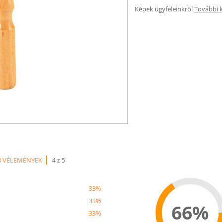
Képek ügyfeleinkről
További 
3 VÉLEMÉNYEK
4 z 5
33%
33%
66%
33%