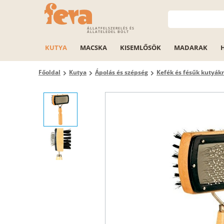
ÁLLATFELSZERELÉS ÉS
ÁLLATELEDEL BOLT
KUTYA
MACSKA
KISEMLŐSÖK
MADARAK
Főoldal
Kutya
Ápolás és szépség
Kefék és fésűk kutyák