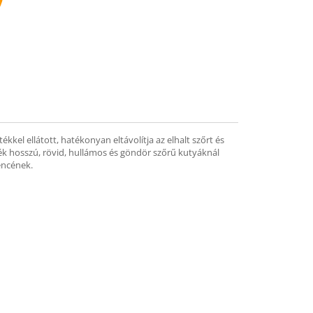
mend
el ellátott, hatékonyan eltávolítja az elhalt szőrt és
mék hosszú, rövid, hullámos és göndör szőrű kutyáknál
vencének.