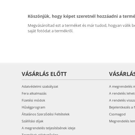
Köszönjük, hogy képet szeretnél hozzáadni a term
Megvásároltad ezt a terméket és már tudod, hogyan válik be
saját fotódat a termékről.
VÁSÁRLÁS ELŐTT
VÁSÁRLÁ
Adatvédelmi szabályzat
A megrendelés 
Fera alkalmazás
A rendelés lehet
Fizetési módok
A rendelés vissz
Hűségprogram
Bejelentkezés a 
Általános Szerződési Feltételek
Csomagod
Szállítási díjak
Megrendelés le
A megrendelés teljesítésének ideje
Termékek elérhetősége