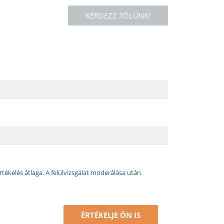
KÉRDEZZ TŐLÜNK!
rtékelés átlaga. A felülvizsgálat moderálása után
ÉRTÉKELJE ÖN IS