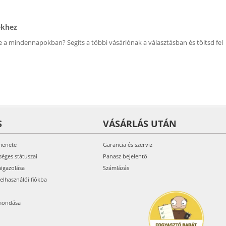
ékhez
 a mindennapokban? Segíts a többi vásárlónak a választásban és töltsd fel
S
VÁSÁRLÁS UTÁN
menete
Garancia és szerviz
séges státuszai
Panasz bejelentő
aigazolása
Számlázás
felhasználói fiókba
mondása