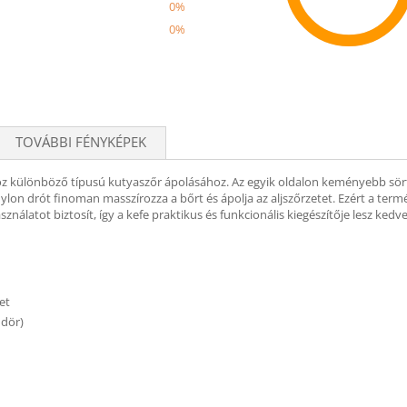
0%
0%
Recom
TOVÁBBI FÉNYKÉPEK
öz különböző típusú kutyaszőr ápolásához. Az egyik oldalon keményebb sörtékk
nylon drót finoman masszírozza a bőrt és ápolja az aljszőrzetet. Ezért a ter
nálatot biztosít, így a kefe praktikus és funkcionális kiegészítője lesz ked
et
ndör)