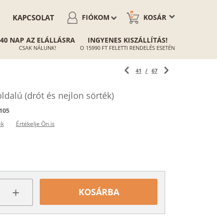
0
KAPCSOLAT
FIÓKOM
KOSÁR
40 NAP AZ ELÁLLÁSRA
INGYENES KISZÁLLÍTÁS!
CSAK NÁLUNK!
O 15990 FT FELETTI RENDELÉS ESETÉN
41
/
67
ldalú (drót és nejlon sörték)
105
ek
Értékelje Ön is
+
KOSÁRBA