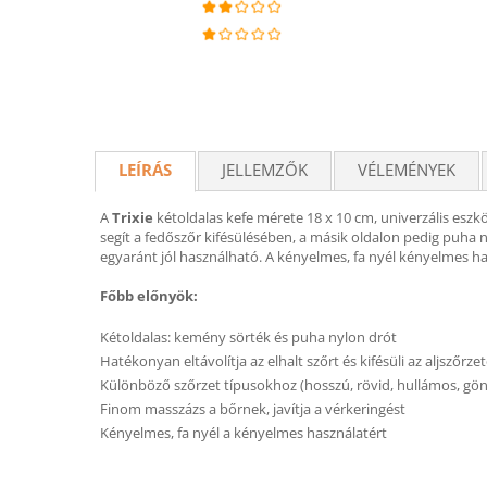
LEÍRÁS
JELLEMZŐK
VÉLEMÉNYEK
A
Trixie
kétoldalas kefe mérete 18 x 10 cm, univerzális eszk
segít a fedőszőr kifésülésében, a másik oldalon pedig puha 
egyaránt jól használható. A kényelmes, fa nyél kényelmes hasz
Főbb előnyök:
Kétoldalas: kemény sörték és puha nylon drót
Hatékonyan eltávolítja az elhalt szőrt és kifésüli az aljszőrzet
Különböző szőrzet típusokhoz (hosszú, rövid, hullámos, gö
Finom masszázs a bőrnek, javítja a vérkeringést
Kényelmes, fa nyél a kényelmes használatért