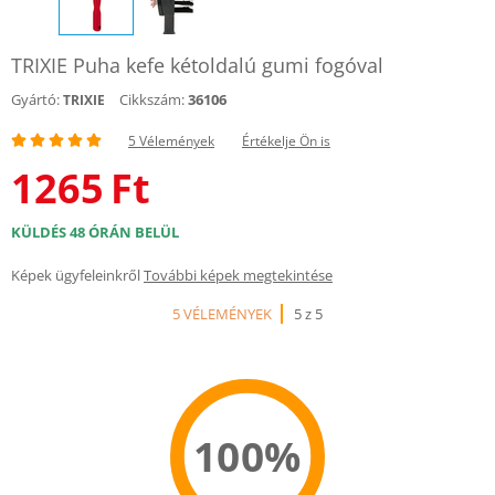
TRIXIE Puha kefe kétoldalú gumi fogóval
Gyártó:
Cikkszám:
36106
TRIXIE
5 Vélemények
Értékelje Ön is
1265
Ft
KÜLDÉS 48 ÓRÁN BELÜL
Képek ügyfeleinkről
További képek megtekintése
5 VÉLEMÉNYEK
5 z 5
100%