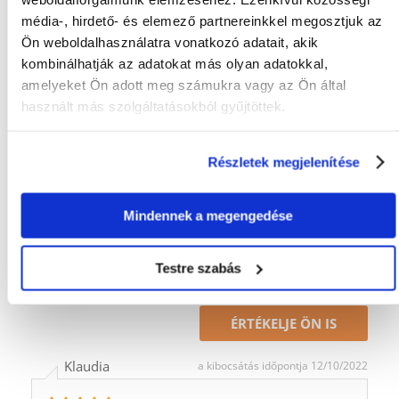
Tulajdonságok
média-, hirdető- és elemező partnereinkkel megosztjuk az
Ön weboldalhasználatra vonatkozó adatait, akik
GYÁRTÓ:
TRIXIE
kombinálhatják az adatokat más olyan adatokkal,
amelyeket Ön adott meg számukra vagy az Ön által
Javasolt felhasználás
használt más szolgáltatásokból gyűjtöttek.
AJÁNLOTT:
Minden fajta bundához
Részletek megjelenítése
Mi a termék értékelési szabályzat?
Csak regisztrált FERA.HU vásárlók írhatnak véleményt, akik
Mindennek a megengedése
megvásárolták ezt a terméket. A csillagok által adott értékelés
az összes értékelés átlaga. A felülvizsgálat moderálása után
pozitív és negatív értékeléseket is közzéteszünk.et.
Testre szabás
Értékelések
ÉRTÉKELJE ÖN IS
Klaudia
a kibocsátás időpontja 12/10/2022