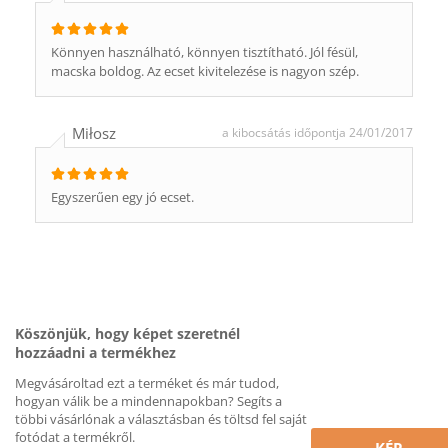
Könnyen használható, könnyen tisztítható. Jól fésül,
macska boldog. Az ecset kivitelezése is nagyon szép.
Miłosz
a kibocsátás időpontja 24/01/2017
Egyszerűen egy jó ecset.
Köszönjük, hogy képet szeretnél
hozzáadni a termékhez
Megvásároltad ezt a terméket és már tudod,
hogyan válik be a mindennapokban? Segíts a
többi vásárlónak a választásban és töltsd fel saját
fotódat a termékről.