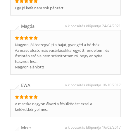
Egy jó kefe nem sok pénzért
Magda
a kibocsátás időpontja 24/04/2021
Nagyon jól összegyűjti a hajat, gyengéd a bőrhöz
Az ecset olcsó, más vásárlásokkal együtt rendeltem, és
őszintén szólva nem számítottam rá, hogy ennyire
hasznos lesz.
Nagyon ajánlott!
EWA
a kibocsátás időpontja 18/10/2017
A macska nagyon élvezi a fésülködést ezzel a
kefével,kényelmes.
Meer
a kibocsátás időpontja 16/03/2017