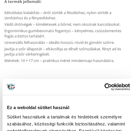
A termék jellemzői:
Kétoldalas kialakítás – drót sörték a fésüléshez, nylon sörték a
simításhoz és a fényesítéshez.
Védő drótvégek – kíméletesek a bőrrel, nem okoznak karcolásokat.
Ergonómikus gumibevonatú fogantyú – kényelmes, csúszásmentes
fogás a biztos tartásért.
Univerzális felhasználás – ideális hosszú, rövid és göndör szőrre.
Javítja a szőr állapotát – eltávolítja az elhalt szőrszálakat, fényt ad és
javítja a bőr vérkeringését.
Méretek: 10 × 17 cm – praktikus méret mindennapi használatra.
KÉRDEZZ TŐLÜNK!
Ez a weboldal sütiket használ
Gyakori Kérdések (GYIK)
Sütiket használunk a tartalmak és hirdetések személyre
szabásához, közösségi funkciók biztosításához, valamint
weboldalforgalmunk elemzéséhez. Ezenkívül közösségi