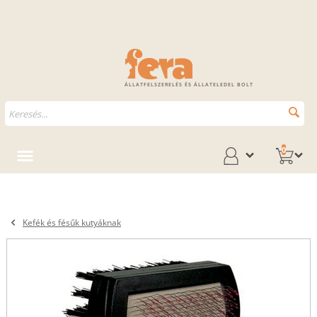
ÁLLATFELSZERELÉS ÉS ÁLLATELEDEL BOLT
0
Kefék és fésűk kutyáknak