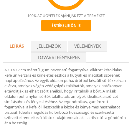
100% AZ ÜGYFELEK AJÁNLJÁK EZT A TERMÉKET
ÉRTÉKELJE ÖN IS
Recommend
LEÍRÁS
JELLEMZŐK
VÉLEMÉNYEK
TOVÁBBI FÉNYKÉPEK
A 10 × 17 cm méretű, gumibevonatú fogantyúval ellátott kétoldalas
kefe univerzális és kíméletes eszköz a kutyák és macskák szőrének
napi ápolásához. Az egyik oldalon puha, drótból készült sörtékkel van
ellátva, amelyek végén védőgolyók találhatók, amelyek hatékonyan
eltávolítják az elhalt szőrt anélkül, hogy irritálnák a bőrt. A másik
oldalon puha nylon sörték találhatók, amelyek ideálisak a szőrzet
simításához és fényesítéséhez. Az ergonómikus, gumírozott
fogantyúval a kefe jól illeszkedik a kézbe és kényelmes használatot
biztosít. Ideális megoldás különböző hosszúságú és szerkezetű
szőrzettel rendelkező állatok tulajdonosainak – a rövidtől a göndörön
át a hosszúig.