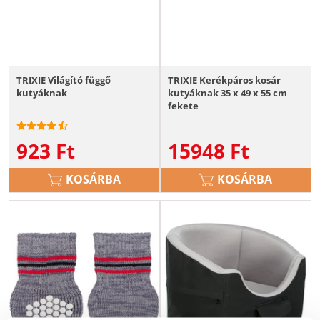
TRIXIE Világító függő
TRIXIE Kerékpáros kosár
kutyáknak
kutyáknak 35 x 49 x 55 cm
fekete
923
Ft
15948
Ft
KOSÁRBA
KOSÁRBA