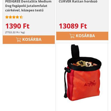
PEDIGREE DentaStix Medium
CURVER Rattan hordozó
Dog fogápoló jutalomfalat
csirkével, közepes testű
felnőtt kutyáknak 7db - 180g
1390
Ft
13089
Ft
(7722.22 Ft / kg)
KOSÁRBA
KOSÁRBA