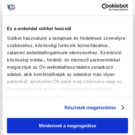
Ez a weboldal sütiket használ
Sütiket használunk a tartalmak és hirdetések személyre
szabásához, közösségi funkciók biztosításához,
TRIXIE Csúszásgátló zokni
TRIXIE Autósülés kicsés
valamint weboldalforgalmunk elemzéséhez. Ezenkívül
kutyusoknak 2 db m–l
kutyáknak
közösségi média-, hirdető- és elemező partnereinkkel
megosztjuk az Ön weboldalhasználatra vonatkozó
adatait, akik kombinálhatják az adatokat más olyan
1141
Ft
31174
Ft
adatokkal, amelyeket Ön adott meg számukra vagy az
Ön által használt más szolgáltatásokból gyűjtöttek.
KOSÁRBA
KOSÁRBA
Részletek megjelenítése
Mindennek a megengedése