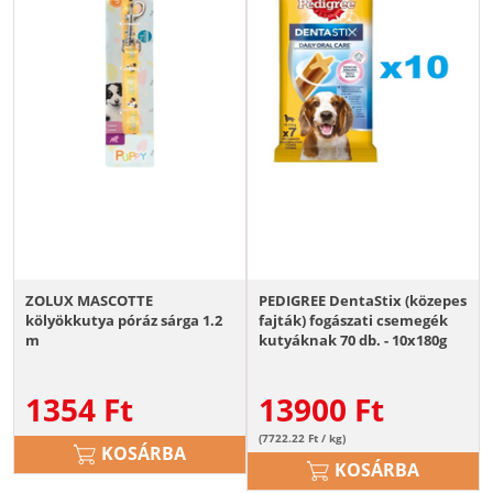
ZOLUX MASCOTTE
PEDIGREE DentaStix (közepes
kölyökkutya póráz sárga 1.2
fajták) fogászati csemegék
m
kutyáknak 70 db. - 10x180g
1354
Ft
13900
Ft
(7722.22 Ft / kg)
KOSÁRBA
KOSÁRBA