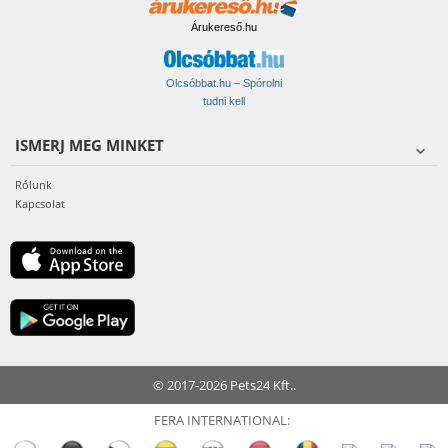
Árukereső.hu
Olcsóbbat.hu – Spórolni
tudni kell
ISMERJ MEG MINKET
Rólunk
Kapcsolat
© 2017-2026 Pets24 Kft..
FERA INTERNATIONAL: