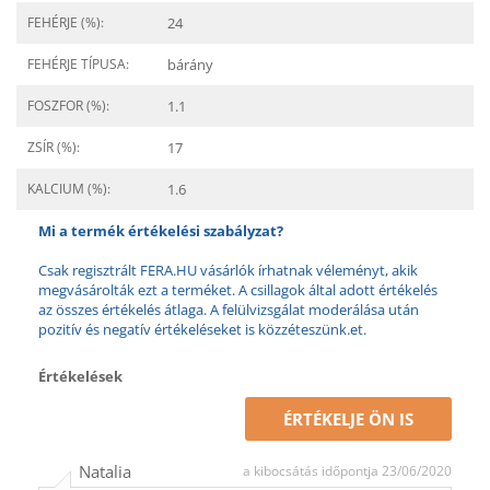
FEHÉRJE (%):
24
FEHÉRJE TÍPUSA:
bárány
FOSZFOR (%):
1.1
ZSÍR (%):
17
KALCIUM (%):
1.6
Mi a termék értékelési szabályzat?
Csak regisztrált FERA.HU vásárlók írhatnak véleményt, akik
megvásárolták ezt a terméket. A csillagok által adott értékelés
az összes értékelés átlaga. A felülvizsgálat moderálása után
pozitív és negatív értékeléseket is közzéteszünk.et.
Értékelések
ÉRTÉKELJE ÖN IS
Natalia
a kibocsátás időpontja 23/06/2020