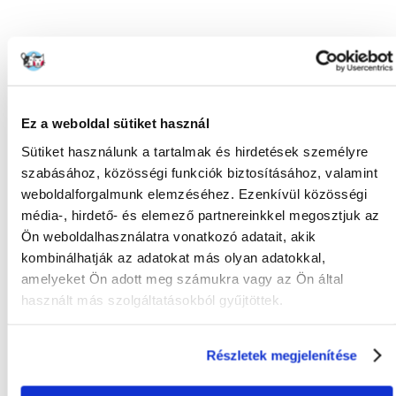
Technológiai adalékanyagok:
Antioxidánsok: tokoferolok
Ez a weboldal sütiket használ
Sütiket használunk a tartalmak és hirdetések személyre
szabásához, közösségi funkciók biztosításához, valamint
weboldalforgalmunk elemzéséhez. Ezenkívül közösségi
Táplálási ajánlások:
média-, hirdető- és elemező partnereinkkel megosztjuk az
Ön weboldalhasználatra vonatkozó adatait, akik
Súly Dózis
kombinálhatják az adatokat más olyan adatokkal,
amelyeket Ön adott meg számukra vagy az Ön által
1-2kg 25-45g
használt más szolgáltatásokból gyűjtöttek.
2-3kg 40-65g
3-4kg 55-80g
4-5kg 65-100g
Részletek megjelenítése
5-6kg 80-115g
6-7kg 95-130g
7-8kg 100-145g