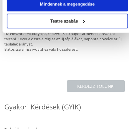
8-9kg 115-160g
Mindennek a megengedése
9-10kg 125-170g
Az adagokat a kutyához kell igazítani, figyelembe véve a kutya
Testre szabás
állapotát, aktivitását, egészségi állapotát. Ossza a napi adagot több
étkezésre. Az eledelt szárazon vagy vízzel megnedvesítve lehet etetni.
Ha először eteti kutyáját, célszerű 5-10 napos átmeneti időszakot
tartani. Keverje össze a régi és az új táplálékot, naponta növelve az új
táplálék arányát.
Biztosítsa a friss ivóvízhez való hozzáférést.
KÉRDEZZ TŐLÜNK!
Gyakori Kérdések (GYIK)