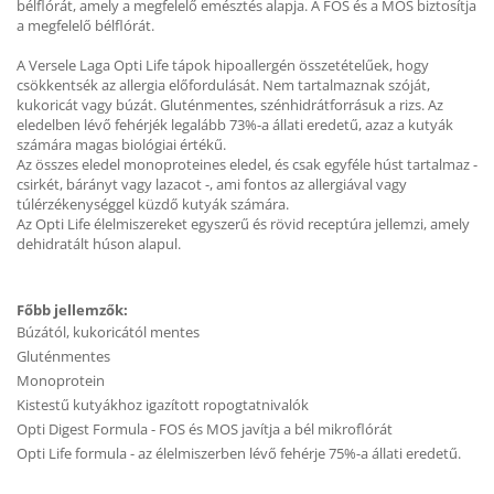
bélflórát, amely a megfelelő emésztés alapja. A FOS és a MOS biztosítja
a megfelelő bélflórát.
A Versele Laga Opti Life tápok hipoallergén összetételűek, hogy
csökkentsék az allergia előfordulását. Nem tartalmaznak szóját,
kukoricát vagy búzát. Gluténmentes, szénhidrátforrásuk a rizs. Az
eledelben lévő fehérjék legalább 73%-a állati eredetű, azaz a kutyák
számára magas biológiai értékű.
Az összes eledel monoproteines eledel, és csak egyféle húst tartalmaz -
csirkét, bárányt vagy lazacot -, ami fontos az allergiával vagy
túlérzékenységgel küzdő kutyák számára.
Az Opti Life élelmiszereket egyszerű és rövid receptúra jellemzi, amely
dehidratált húson alapul.
Főbb jellemzők:
Búzától, kukoricától mentes
Gluténmentes
Monoprotein
Kistestű kutyákhoz igazított ropogtatnivalók
Opti Digest Formula - FOS és MOS javítja a bél mikroflórát
Opti Life formula - az élelmiszerben lévő fehérje 75%-a állati eredetű.