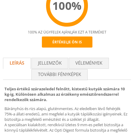
100%
100% AZ ÜGYFELEK AJÁNLJÁK EZT A TERMÉKET
ÉRTÉKELJE ÖN IS
Recommend
LEÍRÁS
JELLEMZŐK
VÉLEMÉNYEK
TOVÁBBI FÉNYKÉPEK
Teljes értékű szárazeledel felnőtt, kistestű kutyák számára 10
kg-ig. Különösen alkalmas az érzékeny emésztőrendszerrel
rendelkezők számára.
Bárányhús és rizs alapú, gluténmentes. Az eledelben lévő fehérjék
75%-a állati eredetű, ami megfelel a kutyák táplálkozási igényeinek. Ez
biztosítja a megfelelő emésztést és a széklet jó állagát.
A speciálisan kialakított, rendkívül ízletes 9 mm-es pellet biztosítja a
könnyű táplálékfelvételt. Az Opti Digest formula biztosítja a megfelelő