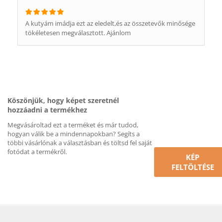
A kutyám imádja ezt az eledelt,és az összetevők minősége
tökéletesen megválasztott. Ajánlom
Köszönjük, hogy képet szeretnél
hozzáadni a termékhez
Megvásároltad ezt a terméket és már tudod,
hogyan válik be a mindennapokban? Segíts a
többi vásárlónak a választásban és töltsd fel saját
fotódat a termékről.
KÉP
FELTÖLTÉSE