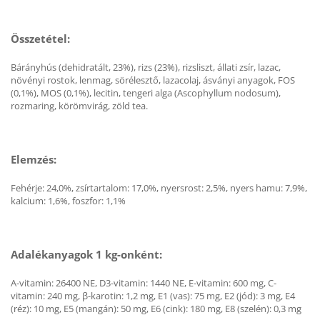
Összetétel:
Bárányhús (dehidratált, 23%), rizs (23%), rizsliszt, állati zsír, lazac,
növényi rostok, lenmag, sörélesztő, lazacolaj, ásványi anyagok, FOS
(0,1%), MOS (0,1%), lecitin, tengeri alga (Ascophyllum nodosum),
rozmaring, körömvirág, zöld tea.
Elemzés:
Fehérje: 24,0%, zsírtartalom: 17,0%, nyersrost: 2,5%, nyers hamu: 7,9%,
kalcium: 1,6%, foszfor: 1,1%
Adalékanyagok 1 kg-onként:
A-vitamin: 26400 NE, D3-vitamin: 1440 NE, E-vitamin: 600 mg, C-
vitamin: 240 mg, β-karotin: 1,2 mg, E1 (vas): 75 mg, E2 (jód): 3 mg, E4
(réz): 10 mg, E5 (mangán): 50 mg, E6 (cink): 180 mg, E8 (szelén): 0,3 mg