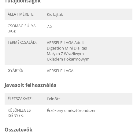
Tulajdonságok
ÁLLAT MÉRETE:
Kis fajták
CSOMAG SÚLYA
7.5
(KG):
TERMÉKCSALÁD:
VERSELE-LAGA Adult
Digestion Mini Dla Ras
Małych Z Wrażliwym
Układem Pokarmowym
GYÁRTÓ:
VERSELE-LAGA
Javasolt felhasználás
ÉLETSZAKASZ:
Felnőtt
KÜLÖNLEGES
Érzékeny emésztőrendszer
IGÉNYEK:
Összetevők