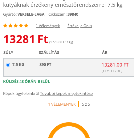
kutyáknak érzékeny emésztőrendszerrel 7,5 kg
Gyártó:
Cikkszám:
39840
VERSELE-LAGA
1 Vélemények
Értékelje Ön is
13281
Ft
(1770.80 Ft / kg)
SÚLY
SZÁLLÍTÁS
ÁR
7.5 KG
890 FT
13281.00 FT
(
1771
FT / KG)
KÜLDÉS 48 ÓRÁN BELÜL
Képek ügyfeleinkről
További képek megtekintése
1 VÉLEMÉNYEK
5 z 5