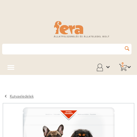
ÁLLATFELSZERELÉS ÉS ÁLLATELEDEL BOLT
0
Kutyaeledelek