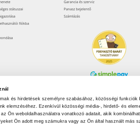
menete
Garancia és szerviz
séges státuszai
Panasz bejelentő
aigazolása
Számlázás
felhasználói fiókba
mondása
znál
Árukereső.hu
almak és hirdetések személyre szabásához, közösségi funkciók 
unk elemzéséhez. Ezenkívül közösségi média-, hirdető- és elem
 az Ön weboldalhasználatra vonatkozó adatait, akik kombinálhat
Olcsóbbat.hu – Spórolni
tudni kell
yeket Ön adott meg számukra vagy az Ön által használt más sz