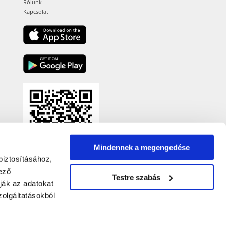
Rólunk
Kapcsolat
Mindennek a megengedése
biztosításához,
ező
Testre szabás
ják az adatokat
olgáltatásokból