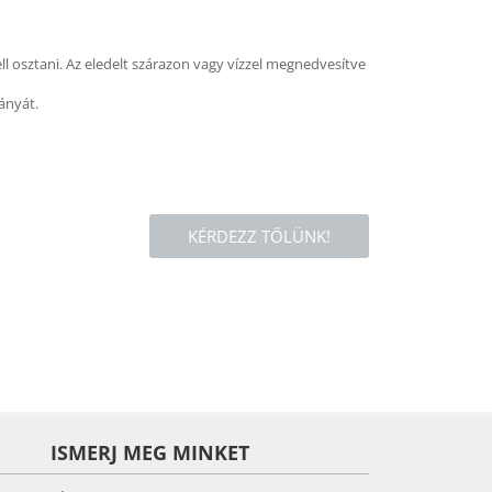
ell osztani. Az eledelt szárazon vagy vízzel megnedvesítve
rányát.
KÉRDEZZ TŐLÜNK!
ISMERJ MEG MINKET