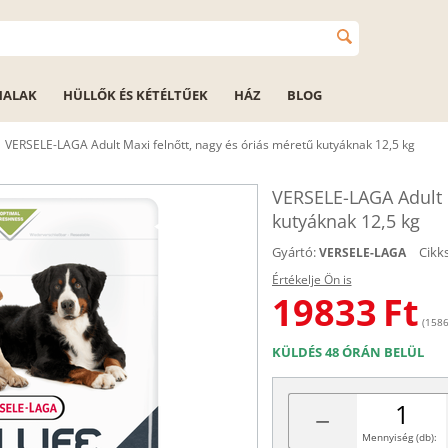
HALAK
HÜLLŐK ÉS KÉTÉLTŰEK
HÁZ
BLOG
VERSELE-LAGA Adult Maxi felnőtt, nagy és óriás méretű kutyáknak 12,5 kg
VERSELE-LAGA Adult M
kutyáknak 12,5 kg
Gyártó:
Cikk
VERSELE-LAGA
Értékelje Ön is
19833
Ft
(1586
KÜLDÉS 48 ÓRÁN BELÜL
−
Mennyiség (db):