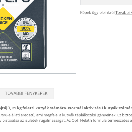
Képek ügyfeleinkről
További 
TOVÁBBI FÉNYKÉPEK
fajtájú, 25 kg feletti kutyák számára. Normál aktivitású kutyák számá
79%-a állati eredetű, ami megfelel a kutyák táplálkozási igényeinek. Ez biztosí
y biztosítsa az ízületek rugalmasságát. Az Opti Helath formula természetes 