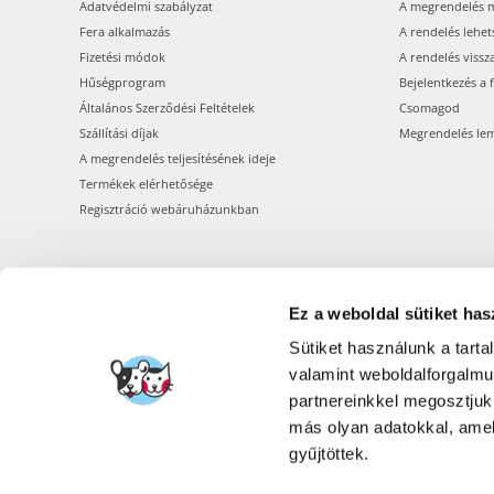
Adatvédelmi szabályzat
A megrendelés 
Fera alkalmazás
A rendelés lehet
Fizetési módok
A rendelés vissz
Hűségprogram
Bejelentkezés a 
Általános Szerződési Feltételek
Csomagod
Szállítási díjak
Megrendelés le
A megrendelés teljesítésének ideje
Termékek elérhetősége
Regisztráció webáruházunkban
Ez a weboldal sütiket has
Sütiket használunk a tart
valamint weboldalforgalm
partnereinkkel megosztjuk
más olyan adatokkal, amel
gyűjtöttek.