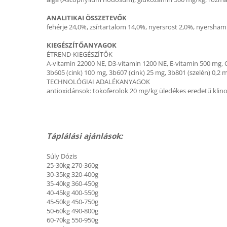
ANALITIKAI ÖSSZETEVŐK
fehérje 24,0%, zsírtartalom 14,0%, nyersrost 2,0%, nyersham
KIEGÉSZÍTŐANYAGOK
ÉTREND-KIEGÉSZÍTŐK
A-vitamin 22000 NE, D3-vitamin 1200 NE, E-vitamin 500 mg, C
3b605 (cink) 100 mg, 3b607 (cink) 25 mg, 3b801 (szelén) 0,2 m
TECHNOLÓGIAI ADALÉKANYAGOK
antioxidánsok: tokoferolok 20 mg/kg üledékes eredetű klinop
Táplálási ajánlások:
Súly Dózis
25-30kg 270-360g
30-35kg 320-400g
35-40kg 360-450g
40-45kg 400-550g
45-50kg 450-750g
50-60kg 490-800g
60-70kg 550-950g