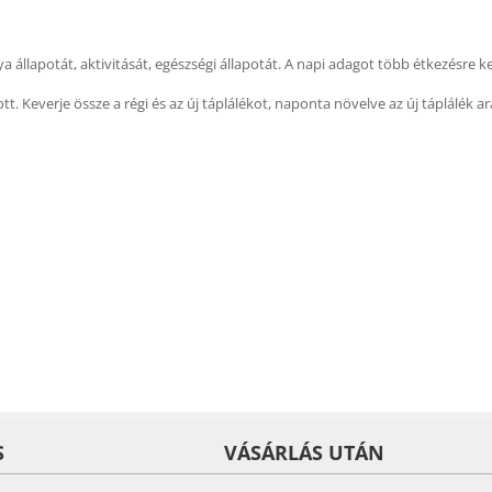
a állapotát, aktivitását, egészségi állapotát. A napi adagot több étkezésre k
tt. Keverje össze a régi és az új táplálékot, naponta növelve az új táplálék a
S
VÁSÁRLÁS UTÁN