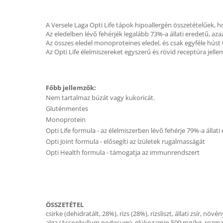
A Versele Laga Opti Life tápok hipoallergén összetételűek, h
Az eledelben lévő fehérjék legalább 73%-a állati eredetű, az
Az összes eledel monoproteines eledel, és csak egyféle húst 
Az Opti Life élelmiszereket egyszerű és rövid receptúra jelle
Főbb jellemzők:
Nem tartalmaz búzát vagy kukoricát.
Gluténmentes
Monoprotein
Opti Life formula - az élelmiszerben lévő fehérje 79%-a állati
Opti Joint formula - elősegíti az ízületek rugalmasságát
Opti Health formula - támogatja az immunrendszert
ÖSSZETÉTEL
csirke (dehidratált, 28%), rizs (28%), rizsliszt, állati zsír, nö
alga (Ascophyllum nodosum), glükozamin 500 mg/kg, rozmari