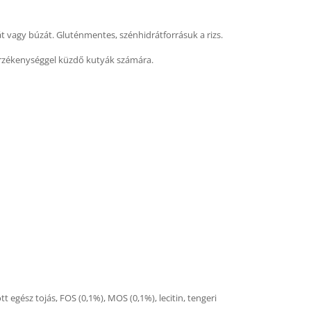
át vagy búzát. Gluténmentes, szénhidrátforrásuk a rizs.
úlérzékenységgel küzdő kutyák számára.
tott egész tojás, FOS (0,1%), MOS (0,1%), lecitin, tengeri