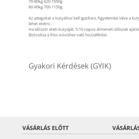
70-80kg 620-1050g
80-90kg 700-1150g
Az adagokat a kutyához kell igazítani, figyelembe véve a kuty
lehet etetni.
Ha először eteti kutyáját, 5-10 napos átmeneti időszak ajánlo
Biztosítsa a friss ivóvízhez való hozzáférést.
Gyakori Kérdések (GYIK)
VÁSÁRLÁS ELŐTT
VÁSÁRLÁ