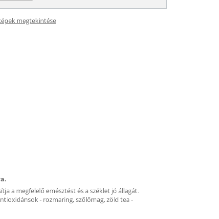
képek megtekintése
ra.
tja a megfelelő emésztést és a széklet jó állagát.
antioxidánsok - rozmaring, szőlőmag, zöld tea -