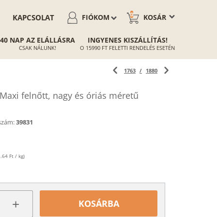
0
KAPCSOLAT
FIÓKOM
KOSÁR
40 NAP AZ ELÁLLÁSRA
INGYENES KISZÁLLÍTÁS!
CSAK NÁLUNK!
O 15990 FT FELETTI RENDELÉS ESETÉN
1763
/
1880
axi felnőtt, nagy és óriás méretű
szám:
39831
.64 Ft / kg)
+
KOSÁRBA