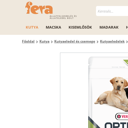
ÁLLATFELSZERELÉS ÉS
ÁLLATELEDEL BOLT
KUTYA
MACSKA
KISEMLŐSÖK
MADARAK
Főoldal
Kutya
Kutyaeledel és csemege
Kutyaeledelek