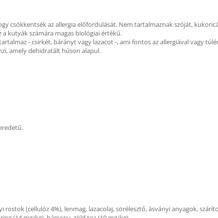
ogy csökkentsék az allergia előfordulását. Nem tartalmaznak szóját, kukoric
az a kutyák számára magas biológiai értékű.
tartalmaz - csirkét, bárányt vagy lazacot -, ami fontos az allergiával vagy t
mzi, amely dehidratált húson alapul.
 eredetű.
vényi rostok (cellulóz 4%), lenmag, lazacolaj, sörélesztő, ásványi anyagok, szárí
ng (14 mg/kg), bársony, zöld tea (10 mg/kg).