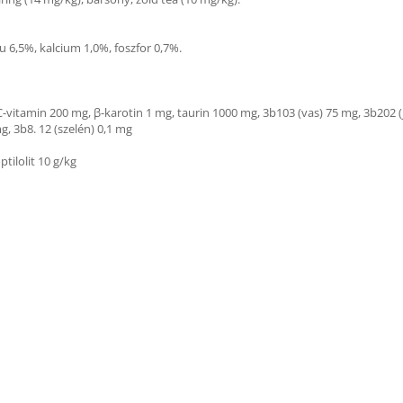
u 6,5%, kalcium 1,0%, foszfor 0,7%.
-vitamin 200 mg, β-karotin 1 mg, taurin 1000 mg, 3b103 (vas) 75 mg, 3b202 
g, 3b8. 12 (szelén) 0,1 mg
tilolit 10 g/kg