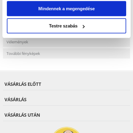
Gyakori Kérdések (GYIK)
Mindennek a megengedése
Testre szabás
Jellemzők
Vélemények
További fényképek
VÁSÁRLÁS ELŐTT
VÁSÁRLÁS
VÁSÁRLÁS UTÁN