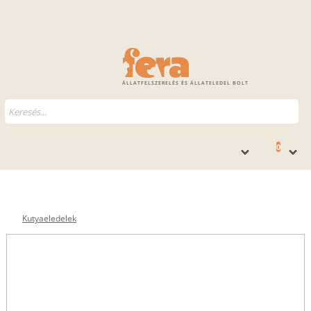
ÁLLATFELSZERELÉS ÉS ÁLLATELEDEL BOLT
0
Kutyaeledelek