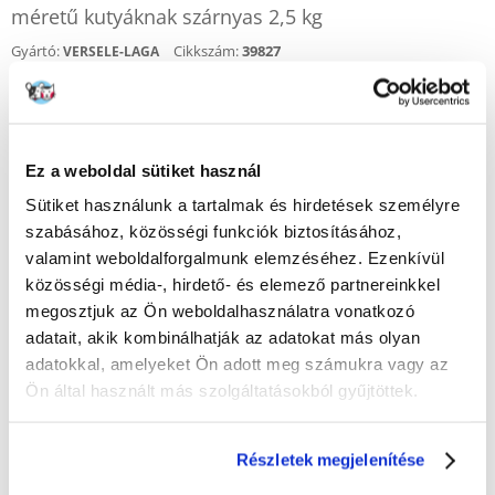
méretű kutyáknak szárnyas 2,5 kg
Gyártó:
Cikkszám:
39827
VERSELE-LAGA
Értékelje Ön is
5865
Ft
(2346.00 Ft / kg)
Ez a weboldal sütiket használ
KÜLDÉS 48 ÓRÁN BELÜL
Sütiket használunk a tartalmak és hirdetések személyre
Képek ügyfeleinkről
További képek megtekintése
szabásához, közösségi funkciók biztosításához,
valamint weboldalforgalmunk elemzéséhez. Ezenkívül
közösségi média-, hirdető- és elemező partnereinkkel
Leírás
megosztjuk az Ön weboldalhasználatra vonatkozó
adatait, akik kombinálhatják az adatokat más olyan
adatokkal, amelyeket Ön adott meg számukra vagy az
Ön által használt más szolgáltatásokból gyűjtöttek.
KÉRDEZZ TŐLÜNK!
Részletek megjelenítése