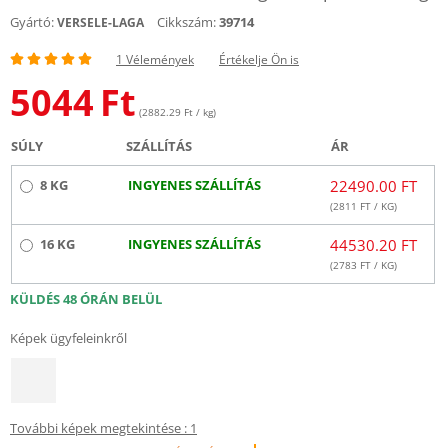
Gyártó:
Cikkszám:
39714
VERSELE-LAGA
1 Vélemények
Értékelje Ön is
5044
Ft
(2882.29 Ft / kg)
SÚLY
SZÁLLÍTÁS
ÁR
8 KG
INGYENES SZÁLLÍTÁS
22490.00 FT
(
2811
FT / KG)
16 KG
INGYENES SZÁLLÍTÁS
44530.20 FT
(
2783
FT / KG)
KÜLDÉS 48 ÓRÁN BELÜL
Képek ügyfeleinkről
További képek megtekintése : 1