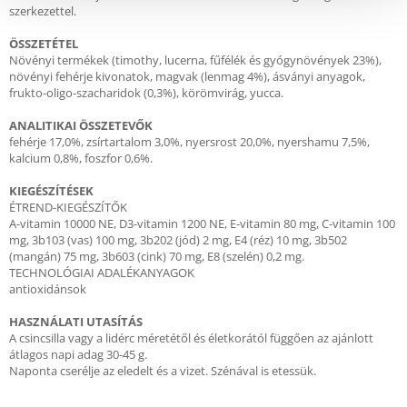
szerkezettel.
ÖSSZETÉTEL
Növényi termékek (timothy, lucerna, fűfélék és gyógynövények 23%),
növényi fehérje kivonatok, magvak (lenmag 4%), ásványi anyagok,
frukto-oligo-szacharidok (0,3%), körömvirág, yucca.
ANALITIKAI ÖSSZETEVŐK
fehérje 17,0%, zsírtartalom 3,0%, nyersrost 20,0%, nyershamu 7,5%,
kalcium 0,8%, foszfor 0,6%.
KIEGÉSZÍTÉSEK
ÉTREND-KIEGÉSZÍTŐK
A-vitamin 10000 NE, D3-vitamin 1200 NE, E-vitamin 80 mg, C-vitamin 100
mg, 3b103 (vas) 100 mg, 3b202 (jód) 2 mg, E4 (réz) 10 mg, 3b502
(mangán) 75 mg, 3b603 (cink) 70 mg, E8 (szelén) 0,2 mg.
TECHNOLÓGIAI ADALÉKANYAGOK
antioxidánsok
HASZNÁLATI UTASÍTÁS
A csincsilla vagy a lidérc méretétől és életkorától függően az ajánlott
átlagos napi adag 30-45 g.
Naponta cserélje az eledelt és a vizet. Szénával is etessük.