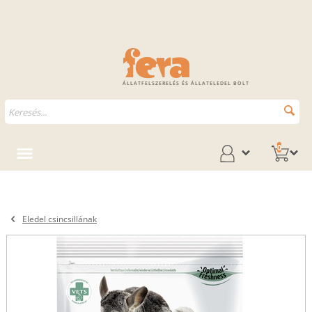
ÁLLATFELSZERELÉS ÉS ÁLLATELEDEL BOLT
0
Eledel csincsillának