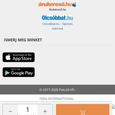
Árukereső.hu
Olcsóbbat.hu – Spórolni
tudni kell
ISMERJ MEG MINKET
© 2017-2026 Pets24 Kft..
FERA INTERNATIONAL:
−
+