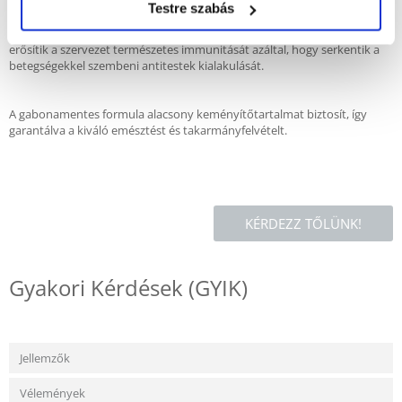
A természetes növényi pigmentek, a lutein és a β -karotin hozzáadása
Testre szabás
pozitív hatással van az általános immunitásra és egészségre. Egyrészt
ezek a karotinoidok erős biológiai antioxidánsként ismertek. Másrészt
erősítik a szervezet természetes immunitását azáltal, hogy serkentik a
betegségekkel szembeni antitestek kialakulását.
A gabonamentes formula alacsony keményítőtartalmat biztosít, így
garantálva a kiváló emésztést és takarmányfelvételt.
KÉRDEZZ TŐLÜNK!
Gyakori Kérdések (GYIK)
Jellemzők
Vélemények