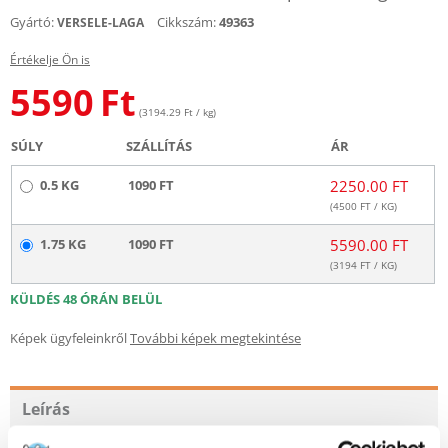
Gyártó:
Cikkszám:
49363
VERSELE-LAGA
Értékelje Ön is
5590
Ft
(3194.29 Ft / kg)
SÚLY
SZÁLLÍTÁS
ÁR
0.5 KG
1090 FT
2250.00 FT
(
4500
FT / KG)
1.75 KG
1090 FT
5590.00 FT
(
3194
FT / KG)
KÜLDÉS 48 ÓRÁN BELÜL
Képek ügyfeleinkről
További képek megtekintése
Leírás
A Cuni Sensitive Complete 100%-ban csökkentett energiatartalmú