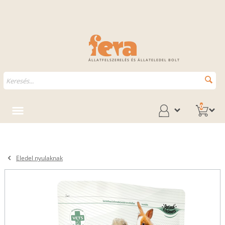
ÁLLATFELSZERELÉS ÉS ÁLLATELEDEL BOLT
0
Eledel nyulaknak