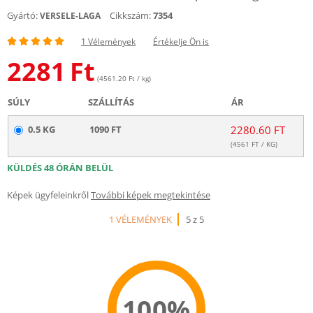
Gyártó:
Cikkszám:
7354
VERSELE-LAGA
1 Vélemények
Értékelje Ön is
2281
Ft
(4561.20 Ft / kg)
SÚLY
SZÁLLÍTÁS
ÁR
0.5 KG
1090 FT
2280.60 FT
(
4561
FT / KG)
KÜLDÉS 48 ÓRÁN BELÜL
Képek ügyfeleinkről
További képek megtekintése
1 VÉLEMÉNYEK
5 z 5
100%