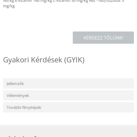
NE/kg E-vitamin 140 mg/kg C-vitamin 50 mg/kg Réz - réz(II)szulfát 5
mg/kg
KÉRDEZZ TŐLÜNK!
Gyakori Kérdések (GYIK)
Jellemzők
Vélemények
További fényképek