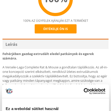
100% AZ ÜGYFELEK AJÁNLJÁK EZT A TERMÉKET
ÉRTÉKELJE ÖN IS
Recommend
Leírás
Fehérjében gazdag extrudált eledel patkányok és egerek
számára.
A Versele-Laga Complete Rat & Mouse a gondtalan táplálkozás. Az all-in-
one koncepció szerint elkészített, rendkívül ízletes extrudátumok
megakadályozzák a szelektív táplálékbevitelt. Ez biztosítja, hogy az egér
vagy patkány minden tápanyagot megkapjon, amire szüksége van a
teljes egészséghez. A természetes állati fehérjeforrásként csirkét,
valamint az energiát és vitalitást biztosító gabonaféléket tartalmazó
eledel az egerek és patkányok táplálkozási igényeihez igazodik. Az
extrudátumok speciális textúrája segít a fogak tisztításában és a
lerakódások csökkentésében. A Versele-Laga Complete Hamster &
Gerbil készítményt állatorvosok állították össze a legkorszerűbb
Ez a weboldal sütiket használ