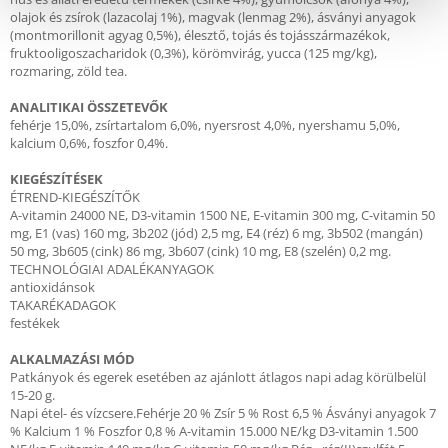
olajok és zsírok (lazacolaj 1%), magvak (lenmag 2%), ásványi anyagok
(montmorillonit agyag 0,5%), élesztő, tojás és tojásszármazékok,
fruktooligoszacharidok (0,3%), körömvirág, yucca (125 mg/kg),
rozmaring, zöld tea.
ANALITIKAI ÖSSZETEVŐK
fehérje 15,0%, zsírtartalom 6,0%, nyersrost 4,0%, nyershamu 5,0%,
kalcium 0,6%, foszfor 0,4%.
KIEGÉSZÍTÉSEK
ÉTREND-KIEGÉSZÍTŐK
A-vitamin 24000 NE, D3-vitamin 1500 NE, E-vitamin 300 mg, C-vitamin 50
mg, E1 (vas) 160 mg, 3b202 (jód) 2,5 mg, E4 (réz) 6 mg, 3b502 (mangán)
50 mg, 3b605 (cink) 86 mg, 3b607 (cink) 10 mg, E8 (szelén) 0,2 mg.
TECHNOLÓGIAI ADALÉKANYAGOK
antioxidánsok
TAKARÉKADAGOK
festékek
ALKALMAZÁSI MÓD
Patkányok és egerek esetében az ajánlott átlagos napi adag körülbelül
15-20 g.
Napi étel- és vízcsere.Fehérje 20 % Zsír 5 % Rost 6,5 % Ásványi anyagok 7
% Kalcium 1 % Foszfor 0,8 % A-vitamin 15.000 NE/kg D3-vitamin 1.500