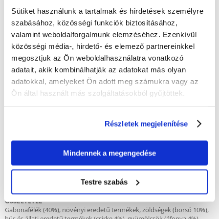
kutatások alapján.
Sütiket használunk a tartalmak és hirdetések személyre
"Minden egyben" - Megakadályozza a szelektív táplálékfelvételt.
szabásához, közösségi funkciók biztosításához,
Az állati fehérjék (csirke), gabonafélék és lenmag hozzáadásával
valamint weboldalforgalmunk elemzéséhez. Ezenkívül
biztosítja a buzgó táplálékfelvételt és a jó emésztést.
közösségi média-, hirdető- és elemező partnereinkkel
Borsóval és áfonyával gazdagított összetétel. Többek között yucca
megosztjuk az Ön weboldalhasználatra vonatkozó
kivonatot tartalmaz a kellemetlen szagok csökkentése érdekében.
adatait, akik kombinálhatják az adatokat más olyan
adatokkal, amelyeket Ön adott meg számukra vagy az
Ön által használt más szolgáltatásokból gyűjtöttek.
ÁLLATI FEHÉRJE
Csirkét tartalmaz, amely optimális fehérjeforrás. Diéta, mint a
természetben.
Részletek megjelenítése
CEREAL PLUS
A gabonafélék magas szintje biztosítja a megfelelő mennyiségű
keményítőt. Energiát és vitalitást biztosít.
Mindennek a megengedése
FOGÁSZATI ELLÁTÁS
Fogtisztítás az étel optimális állagának köszönhetően. Csökkenti a
Testre szabás
lepedéket és elősegíti a higiéniát.
ÖSSZETÉTEL
Gabonafélék (40%), növényi eredetű termékek, zöldségek (borsó 10%),
hús és állati eredetű termékek (csirke 4%), gyümölcsök (áfonya 4%),