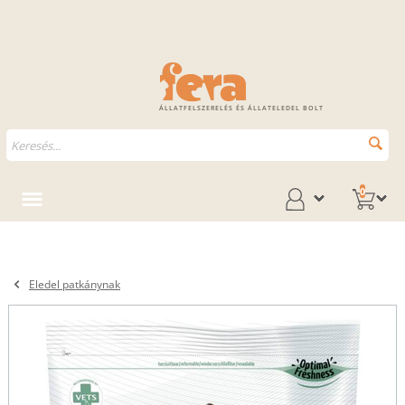
ÁLLATFELSZERELÉS ÉS ÁLLATELEDEL BOLT
0
Eledel patkánynak