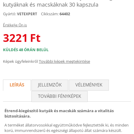
kutyáknak és macskáknak 30 kapszula
Gyártó:
Cikkszám:
64402
VETEXPERT
Értékelje Ön is
3221
Ft
KÜLDÉS 48 ÓRÁN BELÜL
Képek ügyfeleinkről
További képek megtekintése
LEÍRÁS
JELLEMZŐK
VÉLEMÉNYEK
TOVÁBBI FÉNYKÉPEK
Étrend-kiegészítő kutyák és macskák számára a vitalitás
biztosítására.
A terméket állatorvosokkal együttműködve fejlesztették ki, és minden
korú, immunrendszerű és egészségi állapotú állat számára készült.