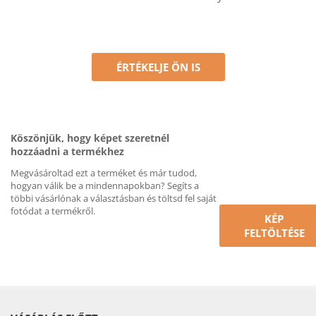
ÉRTÉKELJE ÖN IS
Köszönjük, hogy képet szeretnél
hozzáadni a termékhez
Megvásároltad ezt a terméket és már tudod,
hogyan válik be a mindennapokban? Segíts a
többi vásárlónak a választásban és töltsd fel saját
fotódat a termékről.
KÉP
FELTÖLTÉSE