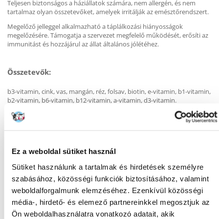
Teljesen biztonságos a háziállatok számára, nem allergén, és nem
tartalmaz olyan összetevőket, amelyek irritálják az emésztőrendszert.
Megelőző jelleggel alkalmazható a táplálkozási hiányosságok
megelőzésére. Támogatja a szervezet megfelelő működését, erősíti az
immunitást és hozzájárul az állat általános jólétéhez.
Összetevők:
b3-vitamin, cink, vas, mangán, réz, folsav, biotin, e-vitamin, b1-vitamin,
b2-vitamin, b6-vitamin, b12-vitamin, a-vitamin, d3-vitamin.
technológiai adalékanyagok: szójaolaj, szójalecitin, glicerin-
monosztearát, napraforgóolaj, szilícium-dioxid.
Ez a weboldal sütiket használ
Sütiket használunk a tartalmak és hirdetések személyre
KÉRDEZZ TŐLÜNK!
szabásához, közösségi funkciók biztosításához, valamint
weboldalforgalmunk elemzéséhez. Ezenkívül közösségi
média-, hirdető- és elemező partnereinkkel megosztjuk az
Gyakori Kérdések (GYIK)
Ön weboldalhasználatra vonatkozó adatait, akik