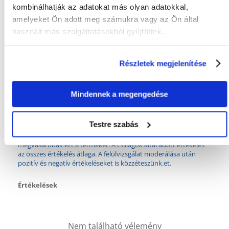
kombinálhatják az adatokat más olyan adatokkal,
amelyeket Ön adott meg számukra vagy az Ön által
Tulajdonságok
használt más szolgáltatásokból gyűjtöttek.
GYÁRTÓ:
VETEXPERT
Részletek megjelenítése
Javasolt felhasználás
Mindennek a megengedése
AJÁNLOTT:
Egészség javítása
Mi a termék értékelési szabályzat?
Testre szabás
Csak regisztrált FERA.HU vásárlók írhatnak véleményt, akik
megvásárolták ezt a terméket. A csillagok által adott értékelés
az összes értékelés átlaga. A felülvizsgálat moderálása után
pozitív és negatív értékeléseket is közzéteszünk.et.
Értékelések
Nem található vélemény