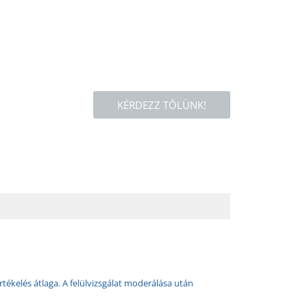
KÉRDEZZ TŐLÜNK!
rtékelés átlaga. A felülvizsgálat moderálása után