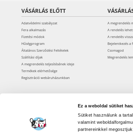
VÁSÁRLÁS ELŐTT
VÁSÁRLÁ
Adatvédelmi szabályzat
A megrendelés 
Fera alkalmazás
A rendelés lehet
Fizetési módok
A rendelés vissz
Hűségprogram
Bejelentkezés a 
Általános Szerződési Feltételek
Csomagod
Szállítási díjak
Megrendelés le
A megrendelés teljesítésének ideje
Termékek elérhetősége
Regisztráció webáruházunkban
Ez a weboldal sütiket has
Sütiket használunk a tart
valamint weboldalforgalm
partnereinkkel megosztjuk