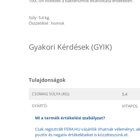
100C-on hőkezelt a baktériumok eltávolítása érdekében.
Súly: 5,4 kg.
Összetétel : homok
Gyakori Kérdések (GYIK)
Tulajdonságok
CSOMAG SÚLYA (KG):
5.4
GYÁRTÓ:
VITAPOL
Mi a termék értékelési szabályzat?
Csak regisztrált FERA.HU vásárlók írhatnak véleményt, aki
pozitív és negatív értékeléseket is közzéteszünk.et.