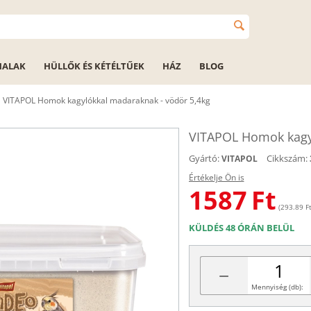
HALAK
HÜLLŐK ÉS KÉTÉLTŰEK
HÁZ
BLOG
VITAPOL Homok kagylókkal madaraknak - vödör 5,4kg
VITAPOL Homok kagyl
Gyártó:
Cikkszám:
VITAPOL
Értékelje Ön is
1587
Ft
(293.89 Ft
KÜLDÉS 48 ÓRÁN BELÜL
−
Mennyiség (db):