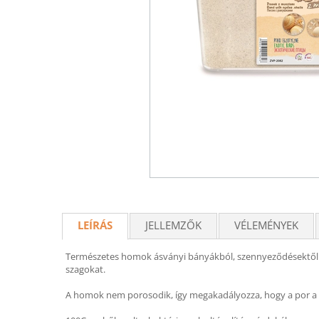
LEÍRÁS
JELLEMZŐK
VÉLEMÉNYEK
Természetes homok ásványi bányákból, szennyeződésektől me
szagokat.
A homok nem porosodik, így megakadályozza, hogy a por a ke