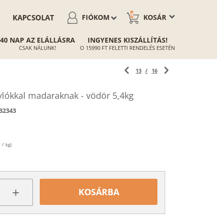
0
KAPCSOLAT
FIÓKOM
KOSÁR
40 NAP AZ ELÁLLÁSRA
INGYENES KISZÁLLÍTÁS!
CSAK NÁLUNK!
O 15990 FT FELETTI RENDELÉS ESETÉN
13
/
16
ókkal madaraknak - vödör 5,4kg
32343
 / kg)
+
KOSÁRBA