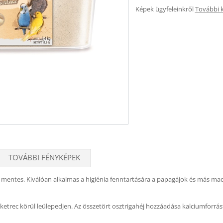
Képek ügyfeleinkről
További 
TOVÁBBI FÉNYKÉPEK
ntes. Kiválóan alkalmas a higiénia fenntartására a papagájok és más madar
trec körül leülepedjen. Az összetört osztrigahéj hozzáadása kalciumforrást