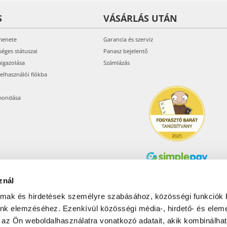
S
VÁSÁRLÁS UTÁN
menete
Garancia és szerviz
séges státuszai
Panasz bejelentő
aigazolása
Számlázás
felhasználói fiókba
mondása
znál
Árukereső.hu
almak és hirdetések személyre szabásához, közösségi funkciók 
unk elemzéséhez. Ezenkívül közösségi média-, hirdető- és elem
 az Ön weboldalhasználatra vonatkozó adatait, akik kombinálhat
Olcsóbbat.hu – Spórolni