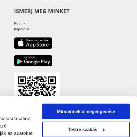
ISMERJ MEG MINKET
Rólunk
Kapcsolat
Mindennek a megengedése
biztosításához,
ező
Testre szabás
ják az adatokat