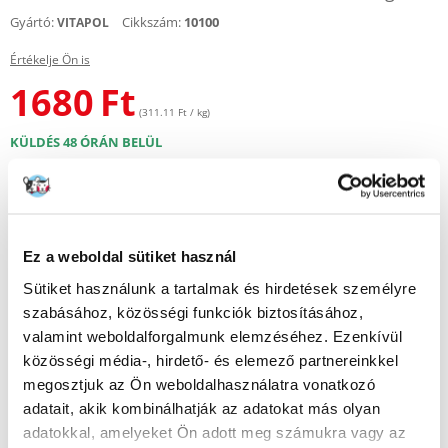
Gyártó:
Cikkszám:
10100
VITAPOL
Értékelje Ön is
1680
Ft
(311.11 Ft / kg)
KÜLDÉS 48 ÓRÁN BELÜL
Képek ügyfeleinkről
További képek megtekintése
Leírás
Ez a weboldal sütiket használ
Sütiket használunk a tartalmak és hirdetések személyre
A VITAPOL® ánizsillatú homok madaraknak arra szolgál, hogy
megfelelően tisztán tartsa kedvence ketrecét. Összetételét finomra
szabásához, közösségi funkciók biztosításához,
őrölt kagylókkal dúsítják, amelyek a szervezet megfelelő működéséhez
valamint weboldalforgalmunk elemzéséhez. Ezenkívül
szükséges mikro- és makroelemek forrása.
közösségi média-, hirdető- és elemező partnereinkkel
megosztjuk az Ön weboldalhasználatra vonatkozó
adatait, akik kombinálhatják az adatokat más olyan
Összetétel:
homok, zúzott osztrigahéj 1%.
adatokkal, amelyeket Ön adott meg számukra vagy az
Adalékanyagok: érzékszervi adalékanyagok: ánizs ízesítésű.