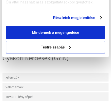
Ön által használt más szolgáltatásokból gyűjtöttek.
A megfelelő
A jó ketrechigiénia érdekében ajánlott a homokot hetente 2-3
alkalommal cserélni.
Részletek megjelenítése
Mindennek a megengedése
KÉRDEZZ TŐLÜNK!
Testre szabás
Gyakori Kérdések (GYIK)
Jellemzők
Vélemények
További fényképek