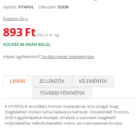
Gyártó:
Cikkszám:
32339
VITAPOL
Értékelje Ön is
893
Ft
(595.47 Ft / kg)
KÜLDÉS 48 ÓRÁN BELÜL
Képek ügyfeleinkről
További képek megtekintése
LEÍRÁS
JELLEMZŐK
VÉLEMÉNYEK
TOVÁBBI FÉNYKÉPEK
A VITAPOL® ánizsillatú homok madaraknak arra szolgál, hogy
megfelelően tisztán tartsa kedvence ketrecét. Összetételét finomra
őrölt kagylóhéjakkal dúsítják, amelyek a szervezet megfelelő
működéséhez nélkülözhetetlen mikro- és makroelemek forrása.