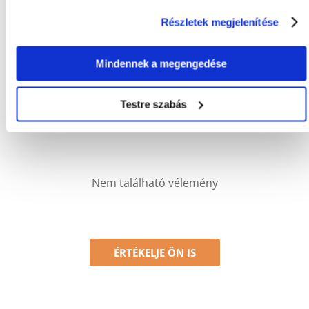
GYÁRTÓ:
VITAPOL
Részletek megjelenítése
Mi a termék értékelési szabályzat?
Csak regisztrált FERA.HU vásárlók írhatnak véleményt, akik
Mindennek a megengedése
megvásárolták ezt a terméket. A csillagok által adott értékelés
az összes értékelés átlaga. A felülvizsgálat moderálása után
pozitív és negatív értékeléseket is közzéteszünk.et.
Testre szabás
Értékelések
Nem található vélemény
ÉRTÉKELJE ÖN IS