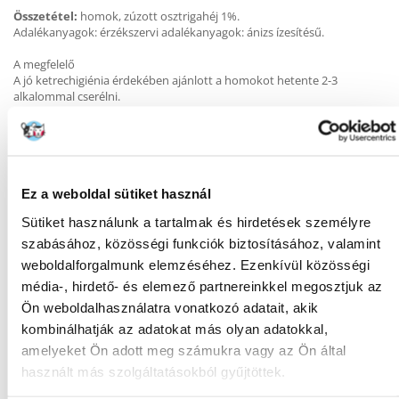
Összetétel:
homok, zúzott osztrigahéj 1%.
Adalékanyagok: érzékszervi adalékanyagok: ánizs ízesítésű.
A megfelelő
A jó ketrechigiénia érdekében ajánlott a homokot hetente 2-3
alkalommal cserélni.
KÉRDEZZ TŐLÜNK!
Ez a weboldal sütiket használ
Sütiket használunk a tartalmak és hirdetések személyre
szabásához, közösségi funkciók biztosításához, valamint
Gyakori Kérdések (GYIK)
weboldalforgalmunk elemzéséhez. Ezenkívül közösségi
média-, hirdető- és elemező partnereinkkel megosztjuk az
Ön weboldalhasználatra vonatkozó adatait, akik
Tulajdonságok
kombinálhatják az adatokat más olyan adatokkal,
amelyeket Ön adott meg számukra vagy az Ön által
CSOMAG SÚLYA
1.5
használt más szolgáltatásokból gyűjtöttek.
(KG):