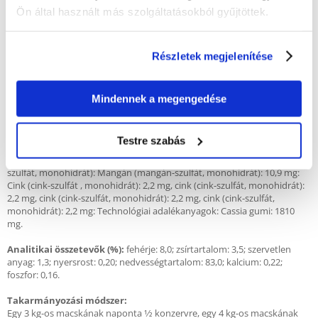
A megfelelő mennyiségű ásványi anyagoknak köszönhetően.
Ön által használt más szolgáltatásokból gyűjtöttek.
Teljes értékű és kiegyensúlyozott étkezést biztosít macskájának.
Részletek megjelenítése
Összetétel:
hús és állati termékek (37%, ebből 4% kacsadarabok*),
gabonafélék, növényi fehérje kivonatok, ásványi anyagok, cukrok.
*A kacsadarabok jellemzően a termék 47%-át teszik ki.
Mindennek a megengedése
Kalóriaérték:
77 kcal/100 g
Adalékanyagok/1 kg
:
Testre szabás
Táplálékkiegészítők: B1-vitamin: 31,5 mg, D3-vitamin: E-vitamin: 21,0 mg,
taurin: 650 mg, jód ( kalcium-jodát, vízmentes): 0,22 mg, vas (vas(II)-
szulfát, monohidrát): Mangán (mangán-szulfát, monohidrát): 10,9 mg:
Cink (cink-szulfát , monohidrát): 2,2 mg, cink (cink-szulfát, monohidrát):
2,2 mg, cink (cink-szulfát, monohidrát): 2,2 mg, cink (cink-szulfát,
monohidrát): 2,2 mg: Technológiai adalékanyagok: Cassia gumi: 1810
mg.
Analitikai összetevők (%):
fehérje: 8,0; zsírtartalom: 3,5; szervetlen
anyag: 1,3; nyersrost: 0,20; nedvességtartalom: 83,0; kalcium: 0,22;
foszfor: 0,16.
Takarmányozási módszer:
Egy 3 kg-os macskának naponta 1⁄2 konzervre, egy 4 kg-os macskának