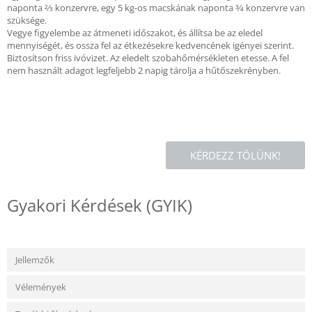
naponta 2⁄3 konzervre, egy 5 kg-os macskának naponta 3⁄4 konzervre van
szüksége.
Vegye figyelembe az átmeneti időszakot, és állítsa be az eledel
mennyiségét, és ossza fel az étkezésekre kedvencének igényei szerint.
Biztosítson friss ivóvizet. Az eledelt szobahőmérsékleten etesse. A fel
nem használt adagot legfeljebb 2 napig tárolja a hűtőszekrényben.
KÉRDEZZ TŐLÜNK!
Gyakori Kérdések (GYIK)
Jellemzők
Vélemények