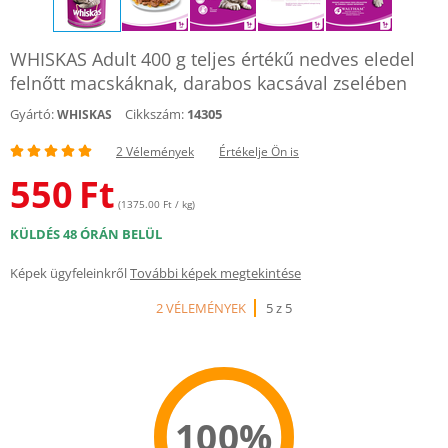
WHISKAS Adult 400 g teljes értékű nedves eledel
felnőtt macskáknak, darabos kacsával zselében
Gyártó:
Cikkszám:
14305
WHISKAS
2 Vélemények
Értékelje Ön is
550
Ft
(1375.00 Ft / kg)
KÜLDÉS 48 ÓRÁN BELÜL
Képek ügyfeleinkről
További képek megtekintése
2 VÉLEMÉNYEK
5 z 5
100%