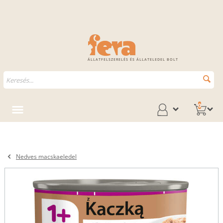
ÁLLATFELSZERELÉS ÉS ÁLLATELEDEL BOLT
0
Nedves macskaeledel