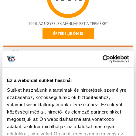
100% AZ ÜGYFELEK AJÁNLJÁK EZT A TERMÉKET
ÉRTÉKELJE ÖN IS
Recommend
Leírás
A WHISKAS
Food
with Duck in Jelly
a WALTHAM Állattudományi
Intézet állatorvosai és táplálkozástudományi szakemberei által
kifejlesztett recept. Ez az 1 évesnél idősebb macskáknak szánt teljes
Ez a weboldal sütiket használ
értékű, teljes értékű eledel alapvető ásványi anyagokat tartalmaz,
köztük cinket, amely segít biztosítani kedvence egészséges bőrét és
Sütiket használunk a tartalmak és hirdetések személyre
gyönyörű szőrzetét. A WHISKAS kacsával zselében nem tartalmaz
mesterséges színezéket vagy tartósítószert.
szabásához, közösségi funkciók biztosításához,
valamint weboldalforgalmunk elemzéséhez. Ezenkívül
közösségi média-, hirdető- és elemező partnereinkkel
A WHISKAS etetésének előnyei macskája számára:
megosztjuk az Ön weboldalhasználatra vonatkozó
Egészséges bőr és szőrzet.
Cinket tartalmaz.
adatait, akik kombinálhatják az adatokat más olyan
Egészséges húgyutak.
adatokkal, amelyeket Ön adott meg számukra vagy az