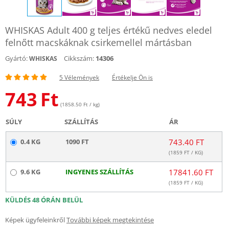
WHISKAS Adult 400 g teljes értékű nedves eledel
felnőtt macskáknak csirkemellel mártásban
Gyártó:
Cikkszám:
14306
WHISKAS
5 Vélemények
Értékelje Ön is
743
Ft
(1858.50 Ft / kg)
SÚLY
SZÁLLÍTÁS
ÁR
0.4 KG
1090 FT
743.40 FT
(
1859
FT / KG)
9.6 KG
INGYENES SZÁLLÍTÁS
17841.60 FT
(
1859
FT / KG)
KÜLDÉS 48 ÓRÁN BELÜL
Képek ügyfeleinkről
További képek megtekintése