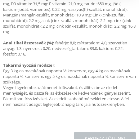
mg, D3-vitamin: 31,5 mg: E-vitamin: 21,0 mg, taurin: 650 mg, jód (
kalcium-jodát, vízmentes): 0,22 mg, vas (vas(II)-szulfát, monohidrát):
Mangán (mangán-szulfát, monohidrát): 10,9 mg: Cink (cink-szulfát ,
monohidrát): 2,2 mg, cink (cink-szulfát, monohidrát): 2,2 mg, cink (cink-
szulfát, monohidrát): 2,2 mg, cink (cink-szulfát, monohidrát): 2,2 mg: 16,8
mg
Analitikai összetevők (%):
fehérje: 8,0; zsírtartalom: 4,0; szervetlen
anyag: 1,3; nyersrost: 0,20; nedvességtartalom: 83,0, kalcium: 0,22;
foszfor: 0,16.
Takarmányozási módszer:
Egy 3 kg-os macskának naponta 1⁄2 konzervre, egy 4 kg-os macskának
naponta 2⁄3 konzervre, egy 5 kg-os macskának naponta 3⁄4 konzervre van
szüksége.
Vegye figyelembe az átmeneti időszakot, és állítsa be az eledel
mennyiségét, és ossza fel az étkezésekre kedvencének igényei szerint.
Biztosítson friss ivóvizet. Az eledelt szobahőmérsékleten etesse. A fel
nem használt adagot legfeljebb 2 napig tárolja a hűtőszekrényben.
KÉRDEZZ TŐLÜNK!