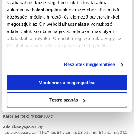
szabásához, közösségi funkciók biztosításához,
egészségének támogatása érdekében. A WHISKAS eledel csirkemellel
mártásban a WALTHAM Állattudományi Intézet állatorvosaival és
valamint weboldalforgalmunk elemzéséhez. Ezenkívül
táplálkozástudományi szakembereivel együttműködve került
közösségi média-, hirdető- és elemező partnereinkkel
kifejlesztésre. Ez az eledel nem tartalmaz mesterséges színezéket vagy
megosztjuk az Ön weboldalhasználatra vonatkozó
tartósítószert.
adatait, akik kombinálhatják az adatokat más olyan
A WHISKAS etetésének előnyei macskája számára:
adatokkal, amelyeket Ön adott meg számukra vagy az
Egészséges bőr és szőrzet.
Ön által használt más szolgáltatásokból gyűjtöttek.
Cinket tartalmaz.
Egészséges húgyutak.
Részletek megjelenítése
A megfelelő mennyiségű ásványi anyagoknak köszönhetően.
Teljes értékű és kiegyensúlyozott étkezést biztosít macskájának.
Mindennek a megengedése
Összetétel:
hús és állati termékek (36%, ebből 4% csirkedarabok*),
gabonafélék, növényi fehérje kivonatok, ásványi anyagok, cukrok.
Testre szabás
*A darabolt húsok jellemzően a termék 47%-át teszik ki.
Kalóriaérték:
79 kcal/100 g
Adalékanyagok/1 kg
:
Táplálékkiegészítők: 1 kg/1 kg: B1-vitamin: D3-vitamin: B1-vitamin: 31,5