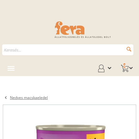
ÁLLATFELSZERELÉS ÉS ÁLLATELEDEL BOLT
0
Nedves macskaeledel