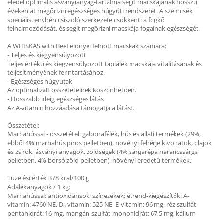
eledel optimális ásványianyag-tartalma segít macskájának hosszú
éveken át megőrizni egészséges húgyúti rendszerét. A szemcsék
speciális, enyhén csiszoló szerkezete csökkenti a fogkő
felhalmozódását, és segít megőrizni macskája fogainak egészségét.
A WHISKAS with Beef előnyei felnőtt macskák számára:
- Teljes és kiegyensúlyozott
Teljes értékű és kiegyensúlyozott táplálék macskája vitalitásának és
teljesítményének fenntartásához.
- Egészséges húgyutak
Az optimalizált összetételnek köszönhetően.
- Hosszabb ideig egészséges látás
Az A-vitamin hozzáadása támogatja a látást.
Összetétel:
Marhahússal - összetétel: gabonafélék, hús és állati termékek (29%,
ebből 4% marhahús piros pelletben), növényi fehérje kivonatok, olajok
és zsírok, ásványi anyagok, zöldségek (4% sárgarépa narancssárga
pelletben, 4% borsó zöld pelletben), növényi eredetű termékek.
Tüzelési érték 378 kcal/100 g
Adalékanyagok / 1 kg:
Marhahússal: antioxidánsok; színezékek; étrend-kiegészítők: A-
vitamin: 4760 NE, D₃-vitamin: 525 NE, E-vitamin: 96 mg, réz-szulfát-
pentahidrát: 16 mg, mangán-szulfát-monohidrát: 67,5 mg, kálium-