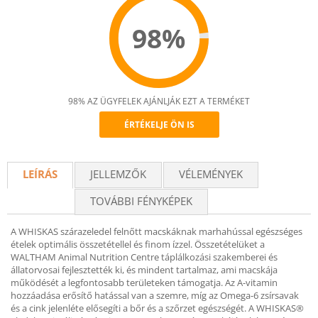
98%
98% AZ ÜGYFELEK AJÁNLJÁK EZT A TERMÉKET
ÉRTÉKELJE ÖN IS
Recommend
LEÍRÁS
JELLEMZŐK
VÉLEMÉNYEK
TOVÁBBI FÉNYKÉPEK
A WHISKAS szárazeledel felnőtt macskáknak marhahússal egészséges
ételek optimális összetétellel és finom ízzel. Összetételüket a
WALTHAM Animal Nutrition Centre táplálkozási szakemberei és
állatorvosai fejlesztették ki, és mindent tartalmaz, ami macskája
működését a legfontosabb területeken támogatja. Az A-vitamin
hozzáadása erősítő hatással van a szemre, míg az Omega-6 zsírsavak
és a cink jelenléte elősegíti a bőr és a szőrzet egészségét. A WHISKAS®