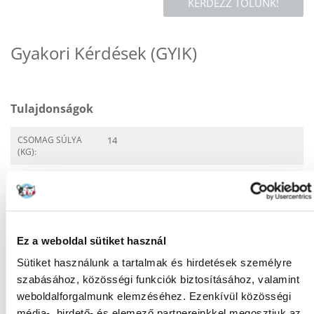
KÉRDEZZ TŐLÜNK!
Gyakori Kérdések (GYIK)
Tulajdonságok
CSOMAG SÚLYA
14
(KG):
TERMÉKCSALÁD:
WHISKAS Adult z wołowiną
i warzywami
GYÁRTÓ:
WHISKAS
Ez a weboldal sütiket használ
Javasolt felhasználás
Sütiket használunk a tartalmak és hirdetések személyre
szabásához, közösségi funkciók biztosításához, valamint
ÉLETSZAKASZ:
Felnőtt
weboldalforgalmunk elemzéséhez. Ezenkívül közösségi
ÁLLAT KORA:
12 hónap
média-, hirdető- és elemező partnereinkkel megosztjuk az