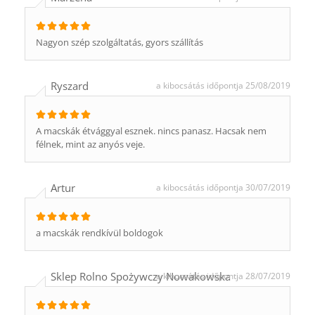
Nagyon szép szolgáltatás, gyors szállítás
Ryszard
a kibocsátás időpontja 25/08/2019
A macskák étvággyal esznek. nincs panasz. Hacsak nem
félnek, mint az anyós veje.
Artur
a kibocsátás időpontja 30/07/2019
a macskák rendkívül boldogok
Sklep Rolno Spożywczy Nowakowska
a kibocsátás időpontja 28/07/2019