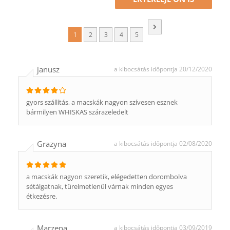
1
2
3
4
5
janusz
a kibocsátás időpontja 20/12/2020
gyors szállítás, a macskák nagyon szívesen esznek
bármilyen WHISKAS szárazeledelt
Grazyna
a kibocsátás időpontja 02/08/2020
a macskák nagyon szeretik, elégedetten dorombolva
sétálgatnak, türelmetlenül várnak minden egyes
étkezésre.
Marzena
a kibocsátás időpontja 03/09/2019