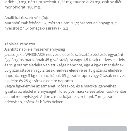
jodid: 1,3 mg, nátrium-szelenit: 0,33 mg, taurin: 2120 mg, cink-szulfát-
monohidrát: 180 mg.
Analitikai összetevők (%):
Marhahússal: fehérje: 32; zsírtartalom: 12,5; szervetlen anyag: 8,7;
nyersrost: 1,5; omega-6 zsírsavak: 2,2
Táplálási rendszer:
Ajánlott napi élelmiszer-mennyiség
Javasoljuk a WHISKAS® nedves eledel és száraztáp etetését egyaránt.
Egy 3 kg-os macskának 45 g száraztápra vagy 1,5 tasak nedves eledelre
és 15 g száraz eledelre van szüksége naponta, egy 4 kg-os macskának
55 g száraztápra vagy 2 tasak nedves eledelre és 15 g száraz eledelre
naponta, egy 5 kg-os macskának 65 g száraztápra vagy 2 tasak nedves
eledelre és 25 g száraz eledelre naponta.
Vegye figyelembe az átmeneti időszakot, és a macska igényeihez
igazítsa az eledel mennyiségét. Túlsúlyos macska esetében csökkentse
a napi mennyiséget. Adjon a macskájának vizet inni. Tárolja zárt
edényben, száraz és hűvös helyen.