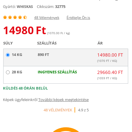
Gyártó:
Cikkszám:
32775
WHISKAS
48 Vélemények
Értékelje Ön is
14980
Ft
(1070.00 Ft / kg)
SÚLY
SZÁLLÍTÁS
ÁR
14 KG
890 FT
14980.00 FT
(
1070
FT / KG)
28 KG
INGYENES SZÁLLÍTÁS
29660.40 FT
(
1059
FT / KG)
KÜLDÉS 48 ÓRÁN BELÜL
Képek ügyfeleinkről
További képek megtekintése
48 VÉLEMÉNYEK
4.9 z 5