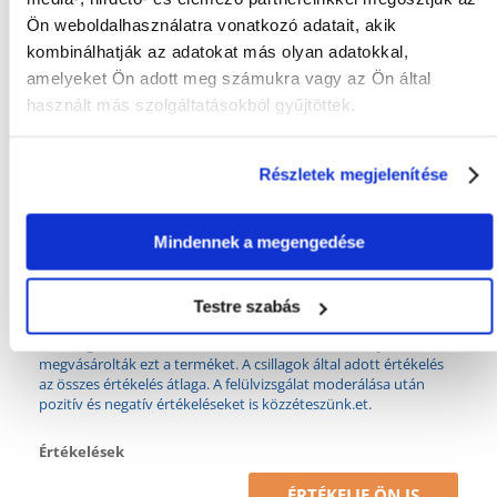
Ön weboldalhasználatra vonatkozó adatait, akik
Összetevők
kombinálhatják az adatokat más olyan adatokkal,
amelyeket Ön adott meg számukra vagy az Ön által
FEHÉRJE (%):
32
használt más szolgáltatásokból gyűjtöttek.
FEHÉRJE TÍPUSA:
Állati eredetű termékek
Részletek megjelenítése
FOSZFOR (%):
1
ZSÍR (%):
12.5
Mindennek a megengedése
KALCIUM (%):
1.1
Mi a termék értékelési szabályzat?
Testre szabás
Csak regisztrált FERA.HU vásárlók írhatnak véleményt, akik
megvásárolták ezt a terméket. A csillagok által adott értékelés
az összes értékelés átlaga. A felülvizsgálat moderálása után
pozitív és negatív értékeléseket is közzéteszünk.et.
Értékelések
ÉRTÉKELJE ÖN IS