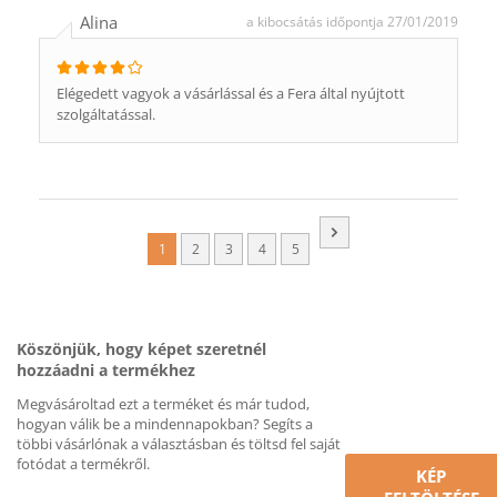
Alina
a kibocsátás időpontja 27/01/2019
Elégedett vagyok a vásárlással és a Fera által nyújtott
szolgáltatással.
1
2
3
4
5
Köszönjük, hogy képet szeretnél
hozzáadni a termékhez
Megvásároltad ezt a terméket és már tudod,
hogyan válik be a mindennapokban? Segíts a
többi vásárlónak a választásban és töltsd fel saját
fotódat a termékről.
KÉP