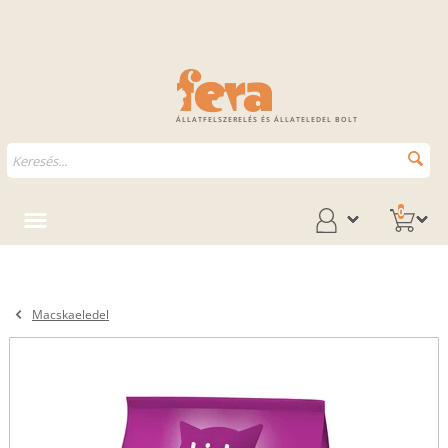
ÁLLATFELSZERELÉS ÉS ÁLLATELEDEL BOLT
0
Macskaeledel