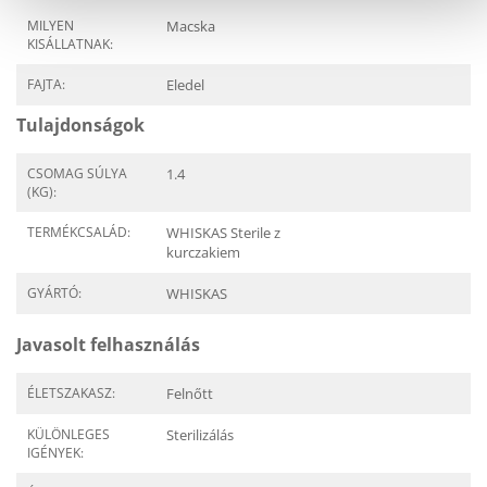
MILYEN
Macska
KISÁLLATNAK:
FAJTA:
Eledel
Tulajdonságok
CSOMAG SÚLYA
1.4
(KG):
TERMÉKCSALÁD:
WHISKAS Sterile z
kurczakiem
GYÁRTÓ:
WHISKAS
Javasolt felhasználás
ÉLETSZAKASZ:
Felnőtt
KÜLÖNLEGES
Sterilizálás
IGÉNYEK: