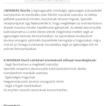
A
WHISKAS Sterile
a legmagasabb minőségű, egészséges szárazeledel
ivartalanítás és sterilizálás után felnőtt macskák számára. Az ízletes
pelletek pasztával minden macskának tetszeni fognak. Speciális
receptúrájukat úgy fejlesztették ki, hogy megfeleljen az ivartalanításon
átesett macska minden táplálkozási igényének. Az eledel alacsonyabb
kalóriatartalma a csirke ízletes ízének megőrzése mellett segít az
egészséges testsúly fenntartásában. Az optimálisan kiválasztott
ásványi anyagok optimális összetétele támogatja a húgyutakat, míg a
cink és az Omega-6 zsírsavak hozzáadása segít az egészséges bőr és
szőrzet fenntartásában.
A WHISKAS Steril csirkével etetésének előnyei macskájának:
- Segít fenntartani a megfelelő testsúlyt
Speciális receptúra alacsonyabb kalóriatartalommal, ideális
ivartalanított macskák számára.
- Egészséges húgyutak
Kiegyensúlyozott ásványi anyagszint révén.
- Segít a fogak tisztításában
Az enyhén csiszoló textúrának köszönhetően.
Összetétel
: