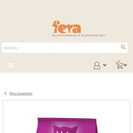
ÁLLATFELSZERELÉS ÉS ÁLLATELEDEL BOLT
0
Macskaeledel