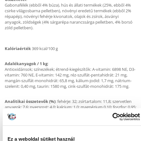
Gabonafélék (ebből 4% búza), hús és állati termékek (25%, ebből 4%
csirke világosbarna pelletben), növényi eredetű termékek (ebből 2%
répapép), növényi fehérje kivonatok, olajok és zsírok, ásványi
anyagok, zöldségek (4% sárgarépa narancssárga pelletben, 4% borsó
zöld pelletben).
Kalóriaérték
369 kcal/100 g
Adalékanyagok / 1 kg
:
Antioxidánsok; színezékek; étrend-kiegészítők: A-vitamin: 6898 NE, D3-
vitamin: 760 NE, E-vitamin: 142 mg, réz-szulfát-pentahidrát: 21 mg,
mangán-szulfát-monohidrát: 65,8 mg, kálium-jodid: 1,7 mg, nátrium-
szelenit: 0,40 mg, taurin: 1580 mg, cink-szulfát-monohidrát: 175 mg.
Analitikai összetevők (%)
: fehérje: 32; zsírtartalom: 11,8; szervetlen
anyagok: 7,6; nyersrost: 4,0; kalcium: 1,0; magnézium 0,10; foszfor: 0,95;
omega-6 zsírsavak: 2,3 mg/kg.
Táplálási utasítások:
Ez a weboldal sütiket használ
Ajánlott napi takarmánymennyiség