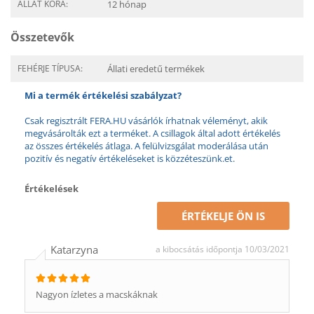
ÁLLAT KORA:
12 hónap
Összetevők
FEHÉRJE TÍPUSA:
Állati eredetű termékek
Mi a termék értékelési szabályzat?
Csak regisztrált FERA.HU vásárlók írhatnak véleményt, akik
megvásárolták ezt a terméket. A csillagok által adott értékelés
az összes értékelés átlaga. A felülvizsgálat moderálása után
pozitív és negatív értékeléseket is közzéteszünk.et.
Értékelések
ÉRTÉKELJE ÖN IS
Katarzyna
a kibocsátás időpontja 10/03/2021
Nagyon ízletes a macskáknak