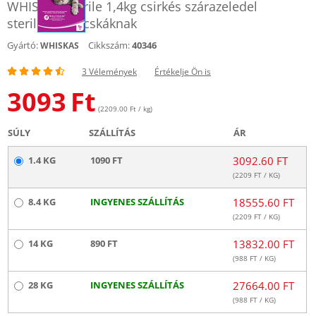
WHISKAS Sterile 1,4kg csirkés szárazeledel
sterilizált macskáknak
Gyártó:
Cikkszám:
40346
WHISKAS
3 Vélemények
Értékelje Ön is
3093
Ft
(2209.00 Ft / kg)
SÚLY
SZÁLLÍTÁS
ÁR
1.4 KG
1090 FT
3092.60 FT
(
2209
FT / KG)
8.4 KG
INGYENES SZÁLLÍTÁS
18555.60 FT
(
2209
FT / KG)
14 KG
890 FT
13832.00 FT
(
988
FT / KG)
28 KG
INGYENES SZÁLLÍTÁS
27664.00 FT
(
988
FT / KG)