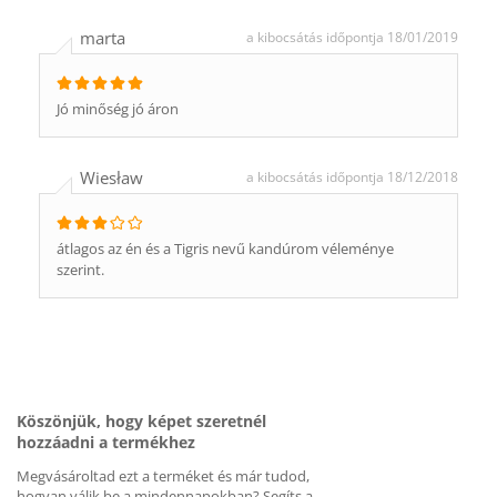
marta
a kibocsátás időpontja 18/01/2019
Jó minőség jó áron
Wiesław
a kibocsátás időpontja 18/12/2018
átlagos az én és a Tigris nevű kandúrom véleménye
szerint.
Köszönjük, hogy képet szeretnél
hozzáadni a termékhez
Megvásároltad ezt a terméket és már tudod,
hogyan válik be a mindennapokban? Segíts a