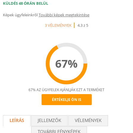
KÜLDÉS 48 ÓRÁN BELÜL
Képek ügyfeleinkről
További képek megtekintése
3 VÉLEMÉNYEK
4.3 z 5
67%
67% AZ ÜGYFELEK AJÁNLJÁK EZT A TERMÉKET
ÉRTÉKELJE ÖN IS
Recommend
LEÍRÁS
JELLEMZŐK
VÉLEMÉNYEK
TOVÁBBI FÉNYKÉPEK