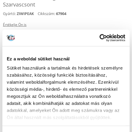
Szarvascsont
Gyártó:
Cikkszám:
67904
ZIWIPEAK
Értékelje Ön is
2200
Ft
(7333.33 Ft / kg)
KÜLDÉS 48 ÓRÁN BELÜL
Ez a weboldal sütiket használ
Képek ügyfeleinkről
További képek megtekintése
Sütiket használunk a tartalmak és hirdetések személyre
szabásához, közösségi funkciók biztosításához,
Leírás
valamint weboldalforgalmunk elemzéséhez. Ezenkívül
közösségi média-, hirdető- és elemező partnereinkkel
Természetes sípcsont tenyésztett szarvasból. Rengeteg értékes
megosztjuk az Ön weboldalhasználatra vonatkozó
tápanyagot és csontvelőt tartalmaz.Nyelőcsővel csomagolták be, majd
gyengéd légáramlással természetes módon szárították. A kutyák
adatait, akik kombinálhatják az adatokat más olyan
imádják ezt az ízletes és egészséges rágcsálnivalót, amely pótolhatatlan
adatokkal, amelyeket Ön adott meg számukra vagy az
a száj egészségének megőrzése érdekében.
Ön által használt más szolgáltatásokból gyűjtöttek.