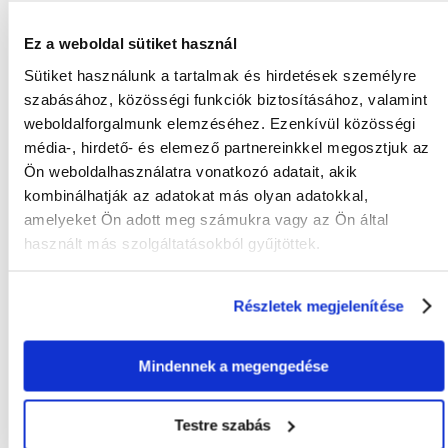
Nyers hamu (max.) 7 %.
Nyersrost (max.) 5 %.
Ez a weboldal sütiket használ
Nedvesség (max.) 12 %
Kalcium (min.) 1.4 %
Sütiket használunk a tartalmak és hirdetések személyre
Foszfor (min.) 1.1 %
szabásához, közösségi funkciók biztosításához, valamint
Omega-6 (min.) 2,6 %
Omega-3 (min.) 1 %
weboldalforgalmunk elemzéséhez. Ezenkívül közösségi
DHA (min.) 0,3 %
média-, hirdető- és elemező partnereinkkel megosztjuk az
EPA (min.) 0,3 %
Ön weboldalhasználatra vonatkozó adatait, akik
ADAGOLÁS
kombinálhatják az adatokat más olyan adatokkal,
A KUTYA SÚLYA AKTÍV KUTYA KEVÉSBÉ AKTÍV KUTYA
amelyeket Ön adott meg számukra vagy az Ön által
kg g/nap g/nap
1 30 15
használt más szolgáltatásokból gyűjtöttek.
2 48 30
4 90 60
6 120 75
Részletek megjelenítése
9 160 105
12 195 135
Mindennek a megengedése
Testre szabás
KÉRDEZZ TŐLÜNK!