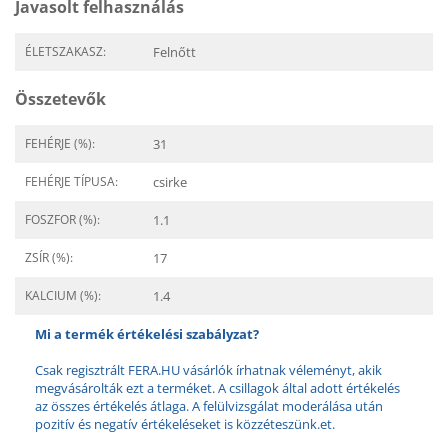
Javasolt felhasználás
ÉLETSZAKASZ:
Felnőtt
Összetevők
FEHÉRJE (%):
31
FEHÉRJE TÍPUSA:
csirke
FOSZFOR (%):
1.1
ZSÍR (%):
17
KALCIUM (%):
1.4
Mi a termék értékelési szabályzat?
Csak regisztrált FERA.HU vásárlók írhatnak véleményt, akik
megvásárolták ezt a terméket. A csillagok által adott értékelés
az összes értékelés átlaga. A felülvizsgálat moderálása után
pozitív és negatív értékeléseket is közzéteszünk.et.