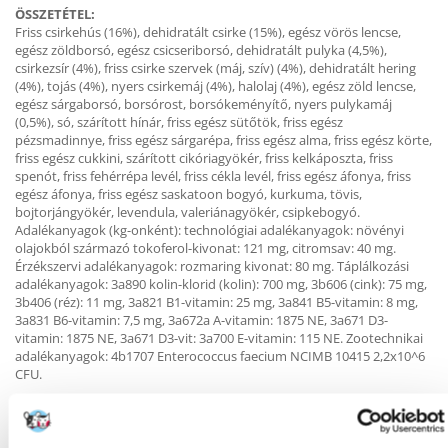
ÖSSZETÉTEL:
Friss csirkehús (16%), dehidratált csirke (15%), egész vörös lencse,
egész zöldborsó, egész csicseriborsó, dehidratált pulyka (4,5%),
csirkezsír (4%), friss csirke szervek (máj, szív) (4%), dehidratált hering
(4%), tojás (4%), nyers csirkemáj (4%), halolaj (4%), egész zöld lencse,
egész sárgaborsó, borsórost, borsókeményítő, nyers pulykamáj
(0,5%), só, szárított hínár, friss egész sütőtök, friss egész
pézsmadinnye, friss egész sárgarépa, friss egész alma, friss egész körte,
friss egész cukkini, szárított cikóriagyökér, friss kelkáposzta, friss
spenót, friss fehérrépa levél, friss cékla levél, friss egész áfonya, friss
egész áfonya, friss egész saskatoon bogyó, kurkuma, tövis,
bojtorjángyökér, levendula, valeriánagyökér, csipkebogyó.
Adalékanyagok (kg-onként): technológiai adalékanyagok: növényi
olajokból származó tokoferol-kivonat: 121 mg, citromsav: 40 mg.
Érzékszervi adalékanyagok: rozmaring kivonat: 80 mg. Táplálkozási
adalékanyagok: 3a890 kolin-klorid (kolin): 700 mg, 3b606 (cink): 75 mg,
3b406 (réz): 11 mg, 3a821 B1-vitamin: 25 mg, 3a841 B5-vitamin: 8 mg,
3a831 B6-vitamin: 7,5 mg, 3a672a A-vitamin: 1875 NE, 3a671 D3-
vitamin: 1875 NE, 3a671 D3-vit: 3a700 E-vitamin: 115 NE. Zootechnikai
adalékanyagok: 4b1707 Enterococcus faecium NCIMB 10415 2,2x10^6
CFU.
ANALITIKAI ÖSSZETEVŐK
Nyersfehérje (min.) 31 %.
Nyers olajok és zsírok (min.) 17 %.