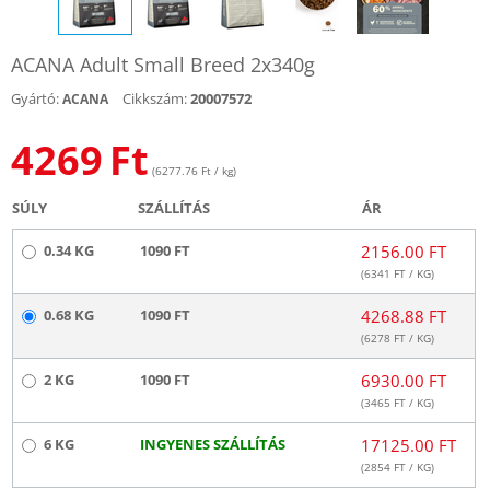
ACANA Adult Small Breed 2x340g
Gyártó:
Cikkszám:
20007572
ACANA
4269
Ft
(6277.76 Ft / kg)
SÚLY
SZÁLLÍTÁS
ÁR
0.34 KG
1090 FT
2156.00 FT
(
6341
FT / KG)
0.68 KG
1090 FT
4268.88 FT
(
6278
FT / KG)
2 KG
1090 FT
6930.00 FT
(
3465
FT / KG)
6 KG
INGYENES SZÁLLÍTÁS
17125.00 FT
(
2854
FT / KG)