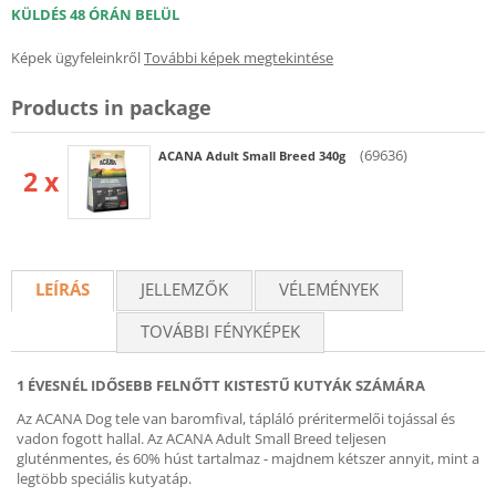
KÜLDÉS 48 ÓRÁN BELÜL
Képek ügyfeleinkről
További képek megtekintése
Products in package
(69636)
ACANA Adult Small Breed 340g
2 x
LEÍRÁS
JELLEMZŐK
VÉLEMÉNYEK
TOVÁBBI FÉNYKÉPEK
1 ÉVESNÉL IDŐSEBB FELNŐTT KISTESTŰ KUTYÁK SZÁMÁRA
Az ACANA Dog tele van baromfival, tápláló préritermelői tojással és
vadon fogott hallal. Az ACANA Adult Small Breed teljesen
gluténmentes, és 60% húst tartalmaz - majdnem kétszer annyit, mint a
legtöbb speciális kutyatáp.