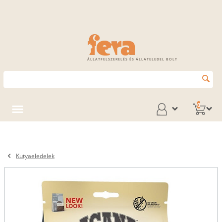
ÁLLATFELSZERELÉS ÉS ÁLLATELEDEL BOLT
0
Kutyaeledelek