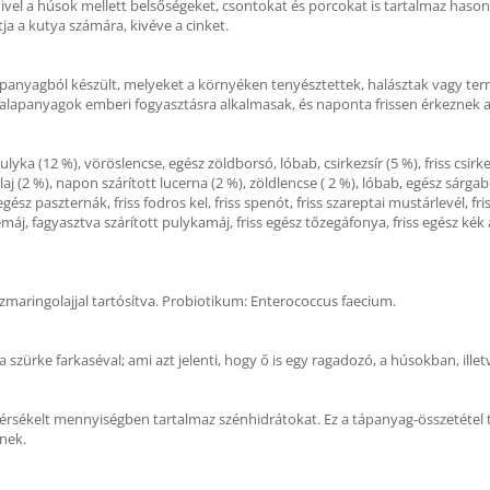
ivel a húsok mellett belsőségeket, csontokat és porcokat is tartalmaz hasonl
a a kutya számára, kivéve a cinket.
lapanyagból készült, melyeket a környéken tenyésztettek, halásztak vagy te
Az alapanyagok emberi fogyasztásra alkalmasak, és naponta frissen érkeznek 
pulyka (12 %), vöröslencse, egész zöldborsó, lóbab, csirkezsír (5 %), friss csirk
olaj (2 %), napon szárított lucerna (2 %), zöldlencse ( 2 %), lóbab, egész sárgab
ész paszternák, friss fodros kel, friss spenót, friss szareptai mustárlevél, fris
sirkemáj, fagyasztva szárított pulykamáj, friss egész tőzegáfonya, friss egész 
maringolajjal tartósítva. Probiotikum: Enterococcus faecium.
szürke farkaséval; ami azt jelenti, hogy ő is egy ragadozó, a húsokban, ille
 mérsékelt mennyiségben tartalmaz szénhidrátokat. Ez a tápanyag-összetétel 
nek.