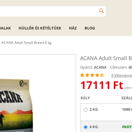
HALAK
HÜLLŐK ÉS KÉTÉLTŰEK
HÁZ
BLOG
ACANA Adult Small Breed 6 kg
ACANA Adult Small B
Gyártó:
Cikkszám:
4
ACANA
9 Vélemény
17111
Ft
(2851
SÚLY
SZÁL
2 KG
1090 
6 KG
INGY