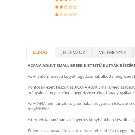
LEÍRÁS
JELLEMZŐK
VÉLEMÉNYEK
ACANA ADULT SMALL BREED KISTESTŰ KUTYÁK RÉSZÉRE
Az Anyatermészet a kutyát ragadozónak alkotta meg, ezért b
Pontosan ezért készült az ACANA Adult Small Breed szabado
arányainak megfelelően, megőrizve értékes tápanyagaikat és
Az ACANA nem tartalmaz gabonákat és gyorsan felszívódó szé
megfelelően.
A termék Kanadában, a díjnyertes konyhánkban készült a legj
Érdemes alaposan átolvasni az összetétel listáját és egyet fo