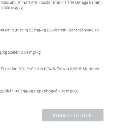
 Kalcium (min.)
1,4 % Foszfor (min.)
1,1 % Omega 6 (min.)
.)
900 mg/kg
vitamin (niacin)
53 mg/kg B5-vitamin (pantoténsav)
19
g/kg Szelén
0,64 mg/kg
 Triptofán
0,31 % Cisztin
0,34 % Tirozin
0,98 % Metionin-
z gyökér
100 mg/kg Csipkebogyó
100 mg/kg
KÉRDEZZ TŐLÜNK!