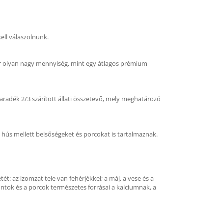
ll válaszolnunk.
zer olyan nagy mennyiség, mint egy átlagos prémium
aradék 2/3 szárított állati összetevő, mely meghatározó
hús mellett belsőségeket és porcokat is tartalmaznak.
t: az izomzat tele van fehérjékkel; a máj, a vese és a
ntok és a porcok természetes forrásai a kalciumnak, a