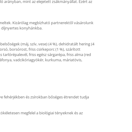
ó arányban, mint az elejetett zsákmányállat. Ezért az
rmeltek. Kizárólag megbízható partnerektől vásárolunk
a díjnyertes konyhánkba.
ebelsőségek (máj, szív, vese) (4 %), dehidratált hering (4
orsó, borsórost, friss csirkeporc (1 %), szárított
s tarlórépalevél, friss egész sárgarépa, friss alma (red
kék áfonya, vadcikóriagyökér, kurkuma, máriatövis,
tve fehérjékben és zsírokban bőséges étrendet tudja
tökéletesen megfelel a biológiai tényeknek és az