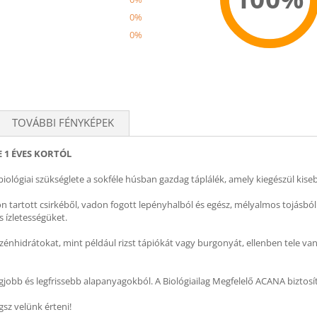
0%
0%
Recom
TOVÁBBI FÉNYKÉPEK
 1 ÉVES KORTÓL
iológiai szükséglete a sokféle húsban gazdag táplálék, amely kiegészül kis
n tartott csirkéből, vadon fogott lepényhalból és egész, mélyalmos tojás
 ízletességüket.
nhidrátokat, mint például rizst tápiókát vagy burgonyát, ellenben tele van
obb és legfrissebb alapanyagokból. A Biológiailag Megfelelő ACANA biztosítj
gsz velünk érteni!