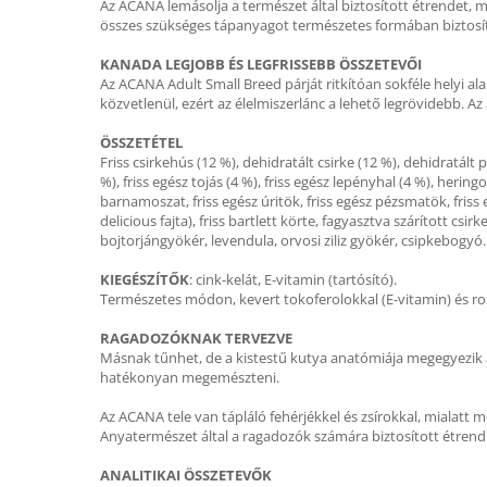
Az ACANA lemásolja a természet által biztosított étrendet, m
összes szükséges tápanyagot természetes formában biztosítj
KANADA LEGJOBB ÉS LEGFRISSEBB ÖSSZETEVŐI
Az ACANA Adult Small Breed párját ritkítóan sokféle helyi a
közvetlenül, ezért az élelmiszerlánc a lehető legrövidebb. 
ÖSSZETÉTEL
Friss csirkehús (12 %), dehidratált csirke (12 %), dehidratált 
%), friss egész tojás (4 %), friss egész lepényhal (4 %), hering
barnamoszat, friss egész úritök, friss egész pézsmatök, friss eg
delicious fajta), friss bartlett körte, fagyasztva szárított c
bojtorjángyökér, levendula, orvosi ziliz gyökér, csipkebogyó.
KIEGÉSZÍTŐK
: cink-kelát, E-vitamin (tartósító).
Természetes módon, kevert tokoferolokkal (E-vitamin) és roz
RAGADOZÓKNAK TERVEZVE
Másnak tűnhet, de a kistestű kutya anatómiája megegyezik a 
hatékonyan megemészteni.
Az ACANA tele van tápláló fehérjékkel és zsírokkal, mialatt
Anyatermészet által a ragadozók számára biztosított étrend
ANALITIKAI ÖSSZETEVŐK