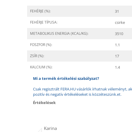
FEHÉRJE (%):
31
FEHÉRJE TÍPUSA:
csirke
METABOLIKUS ENERGIA (KCAL/KG):
3510
FOSZFOR (%):
1.1
ZSÍR (%):
17
KALCIUM (%):
1.4
Mi a termék értékelési szabályzat?
Csak regisztrált FERA.HU vásárlók írhatnak véleményt, aki
pozitív és negatív értékeléseket is közzéteszünk.et.
Értékelések
Karina