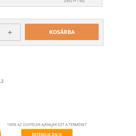
(
2852
FT / KG)
+
KOSÁRBA
 3
100% AZ ÜGYFELEK AJÁNLJÁK EZT A TERMÉKET
ÉRTÉKELJE ÖN IS