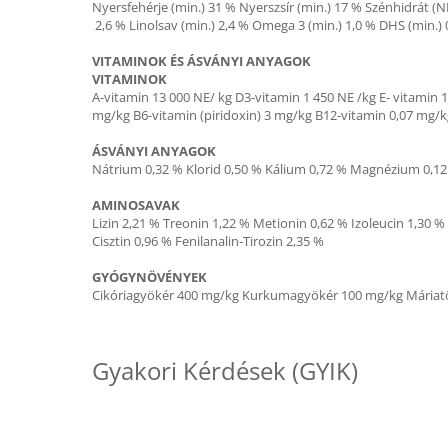
Nyersfehérje (min.)
31 % Nyerszsír (min.)
17 % Szénhidrát (N
2,6 % Linolsav (min.)
2,4 % Omega 3 (min.)
1,0 % DHS (min.)
VITAMINOK ÉS ÁSVÁNYI ANYAGOK
VITAMINOK
A-vitamin
13 000 NE/ kg D3-vitamin
1 450 NE /kg E- vitamin
1
mg/kg B6-vitamin (piridoxin)
3 mg/kg B12-vitamin
0,07 mg/k
ÁSVÁNYI ANYAGOK
Nátrium
0,32 % Klorid
0,50 % Kálium
0,72 % Magnézium
0,12
AMINOSAVAK
Lizin
2,21 % Treonin
1,22 % Metionin
0,62 % Izoleucin
1,30 %
Cisztin
0,96 % Fenilanalin-Tirozin
2,35 %
GYÓGYNÖVÉNYEK
Cikóriagyökér
400 mg/kg Kurkumagyökér
100 mg/kg Máriat
Gyakori Kérdések (GYIK)