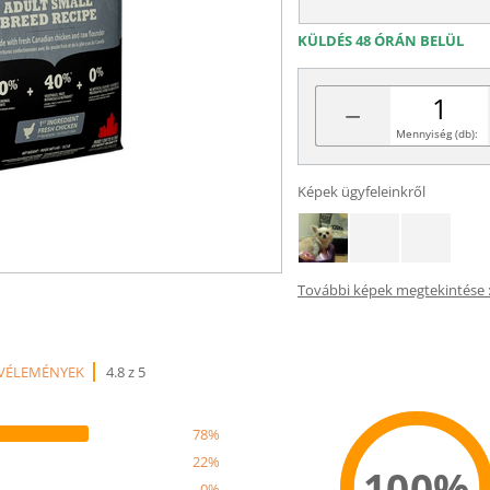
KÜLDÉS 48 ÓRÁN BELÜL
−
Mennyiség (db):
Képek ügyfeleinkről
További képek megtekintése :
 VÉLEMÉNYEK
4.8 z 5
78%
22%
100%
0%