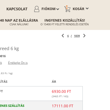
0
KAPCSOLAT
FIÓKOM
KOSÁR
40 NAP AZ ELÁLLÁSRA
INGYENES KISZÁLLÍTÁS!
CSAK NÁLUNK!
O 15400 FT FELETTI RENDELÉS ESETÉN
6
/
1839
reed 6 kg
0816
ek
Értékelje Ön is
.83 Ft / kg)
LÍTÁS
ÁR
FT
6930.00 FT
(
3465
FT / KG)
ENES SZÁLLÍTÁS
17111.00 FT