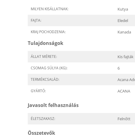
MILYEN KISÁLLATNAK:
Kutya
FAJTA:
Eledel
KRAJ POCHODZENIA:
Kanada
Tulajdonságok
ÁLLAT MÉRETE:
Kis fajták
CSOMAG SÚLYA (KG):
6
TERMÉKCSALÁD:
Acana Adu
GYÁRTÓ:
ACANA
Javasolt felhasználás
ÉLETSZAKASZ:
Felnőtt
Összetevők