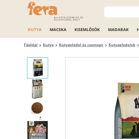
ÁLLATFELSZERELÉS ÉS
ÁLLATELEDEL BOLT
KUTYA
MACSKA
KISEMLŐSÖK
MADARAK
Főoldal
Kutya
Kutyaeledel és csemege
Kutyaeledelek