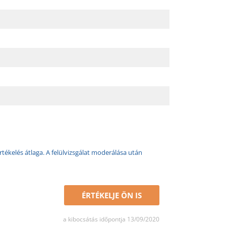
rtékelés átlaga. A felülvizsgálat moderálása után
ÉRTÉKELJE ÖN IS
a kibocsátás időpontja 13/09/2020