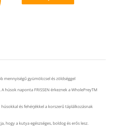
mend
ebb mennyiségű gyümölccsel és zöldséggel
ból. A húsok naponta FRISSEN érkeznek a WholePreyTM
 húsokkal és fehérjékkel a korszerű táplálkozásnak
a, hogy a kutya egészséges, boldog és erős lesz.