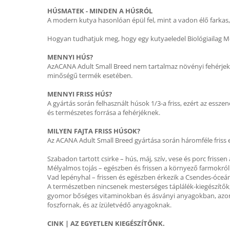
HÚSMATEK - MINDEN A HÚSRÓL
A modern kutya hasonlóan épül fel, mint a vadon élő farkas,
Hogyan tudhatjuk meg, hogy egy kutyaeledel Biológiailag M
MENNYI HÚS?
AzACANA Adult Small Breed nem tartalmaz növényi fehérjekiv
minőségű termék esetében.
MENNYI FRISS HÚS?
A gyártás során felhasznált húsok 1/3-a friss, ezért az ess
és természetes forrása a fehérjéknek.
MILYEN FAJTA FRISS HÚSOK?
Az ACANA Adult Small Breed gyártása során háromféle friss 
Szabadon tartott csirke – hús, máj, szív, vese és porc frisse
Mélyalmos tojás – egészben és frissen a környező farmokról
Vad lepényhal – frissen és egészben érkezik a Csendes-óceá
A természetben nincsenek mesterséges táplálék-kiegészítők, a
gyomor bőséges vitaminokban és ásványi anyagokban, azonkív
foszfornak, és az ízületvédő anyagoknak.
CINK | AZ EGYETLEN KIEGÉSZÍTŐNK.