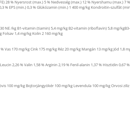
FE)
28 % Nyersrost (max.)
5 % Nedvesség (max.)
12 % Nyershamu (max.)
7 %
0,3 % EPS (min.)
0,3 % Glükózamin (min.)
1 400 mg/kg Kondroitin-szulfát (min
30 NE /kg B1-vitamin (tiamin)
5,4 mg/kg B2-vitamin (riboflavin)
5,8 mg/kgB3-
g Folsav
1,4 mg/kg Kolin
2 160 mg/kg
 % Vas
170 mg/kg Cink
175 mg/kg Réz
20 mg/kg Mangán
13 mg/kg Jód
1,8 m
 Leucin
2,26 % Valin
1,58 % Arginin
2,19 % Fenil-alanin
1,37 % Hisztidin
0,67 %
övis
100 mg/kg Bojtorjángyökér
100 mg/kg Levendula
100 mg/kg Orvosi zili