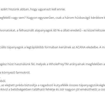
 ezért hiszünk abban, hogy ugyanazt kell ennie.
egfelelő vagy sem? Nagyon egyszerűen, csak a három húsbavágó kérdésre ke
onatokat, a felhasznált alapanyagok 60 %-a állati eredetű - ez közel kéts
zenciális tápanyagok a legtáplálóbb formában kerülnek az ACANA eledelbe. A m
egész húst használunk fel, melyek a WholePreyTM arányainak megfelelően a 
n a környező farmokról.
.
nból.
z elejtett préda biztosítja a ragadozó kutyafélék összes tápanyagszükségleté
ül a belsőségekben található fehérje és zsír nagyon jól emészthető; a cso