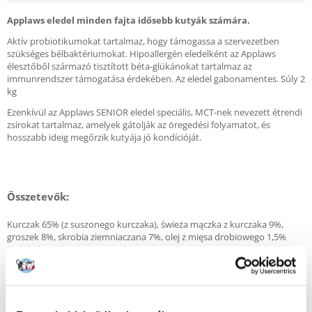
Applaws eledel minden fajta idősebb kutyák számára.
Aktív probiotikumokat tartalmaz, hogy támogassa a szervezetben
szükséges bélbaktériumokat. Hipoallergén eledelként az Applaws
élesztőből származó tisztított béta-glükánokat tartalmaz az
immunrendszer támogatása érdekében. Az eledel gabonamentes. Súly 2
kg
Ezenkívül az Applaws SENIOR eledel speciális, MCT-nek nevezett étrendi
zsírokat tartalmaz, amelyek gátolják az öregedési folyamatot, és
hosszabb ideig megőrzik kutyája jó kondícióját.
Összetevők:
Kurczak 65% (z suszonego kurczaka), świeża mączka z kurczaka 9%,
groszek 8%, skrobia ziemniaczana 7%, olej z mięsa drobiowego 1,5%
(źródło kwasów tłuszczowych omega-6), pomidory (z suszonych
pomidorów), sos własny z mięsa drobiowego, całe jaja (z suszonych jaj),
celulozowe włókna roślinne, składniki mineralne, witaminy, olej z łososia
(źródło kwasów tłuszczowych omega-3), olej kokosowy (źródło
naturalnych tłuszczów MCT), marchew (z suszonej marchwi), ekstrakt z