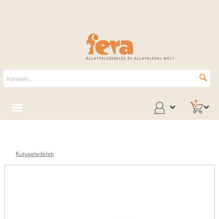
ÁLLATFELSZERELÉS ÉS ÁLLATELEDEL BOLT
0
Kutyaeledelek