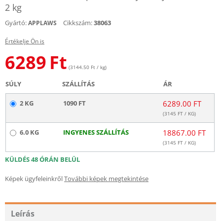
2 kg
Gyártó:
Cikkszám:
38063
APPLAWS
Értékelje Ön is
6289
Ft
(3144.50 Ft / kg)
SÚLY
SZÁLLÍTÁS
ÁR
2 KG
1090 FT
6289.00 FT
(
3145
FT / KG)
6.0 KG
INGYENES SZÁLLÍTÁS
18867.00 FT
(
3145
FT / KG)
KÜLDÉS 48 ÓRÁN BELÜL
Képek ügyfeleinkről
További képek megtekintése
Leírás