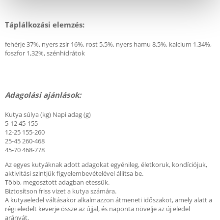
Táplálkozási elemzés:
fehérje 37%, nyers zsír 16%, rost 5,5%, nyers hamu 8,5%, kalcium 1,34%,
foszfor 1,32%, szénhidrátok
Adagolási ajánlások:
Kutya súlya (kg) Napi adag (g)
5-12 45-155
12-25 155-260
25-45 260-468
45-70 468-778
Az egyes kutyáknak adott adagokat egyénileg, életkoruk, kondíciójuk,
aktivitási szintjük figyelembevételével állítsa be.
Több, megosztott adagban etessük.
Biztosítson friss vizet a kutya számára.
A kutyaeledel váltásakor alkalmazzon átmeneti időszakot, amely alatt a
régi eledelt keverje össze az újjal, és naponta növelje az új eledel
arányát.