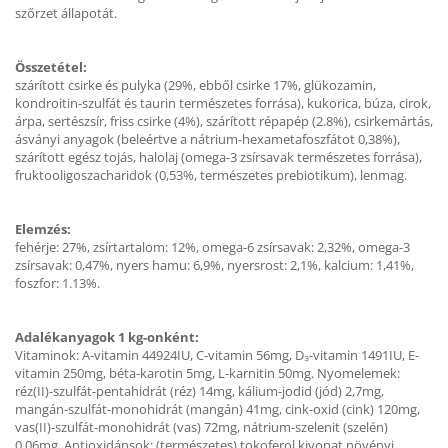
szőrzet állapotát.
Összetétel:
szárított csirke és pulyka (29%, ebből csirke 17%, glükozamin,
kondroitin-szulfát és taurin természetes forrása), kukorica, búza, cirok,
árpa, sertészsír, friss csirke (4%), szárított répapép (2.8%), csirkemártás,
ásványi anyagok (beleértve a nátrium-hexametafoszfátot 0,38%),
szárított egész tojás, halolaj (omega-3 zsírsavak természetes forrása),
fruktooligoszacharidok (0,53%, természetes prebiotikum), lenmag.
Elemzés:
fehérje: 27%, zsírtartalom: 12%, omega-6 zsírsavak: 2,32%, omega-3
zsírsavak: 0,47%, nyers hamu: 6,9%, nyersrost: 2,1%, kalcium: 1,41%,
foszfor: 1.13%.
Adalékanyagok 1 kg-onként:
Vitaminok: A-vitamin 44924IU, C-vitamin 56mg, D₃-vitamin 1491IU, E-
vitamin 250mg, béta-karotin 5mg, L-karnitin 50mg. Nyomelemek:
réz(II)-szulfát-pentahidrát (réz) 14mg, kálium-jodid (jód) 2,7mg,
mangán-szulfát-monohidrát (mangán) 41mg, cink-oxid (cink) 120mg,
vas(II)-szulfát-monohidrát (vas) 72mg, nátrium-szelenit (szelén)
0,06mg. Antioxidánsok: (természetes) tokoferol kivonat növényi