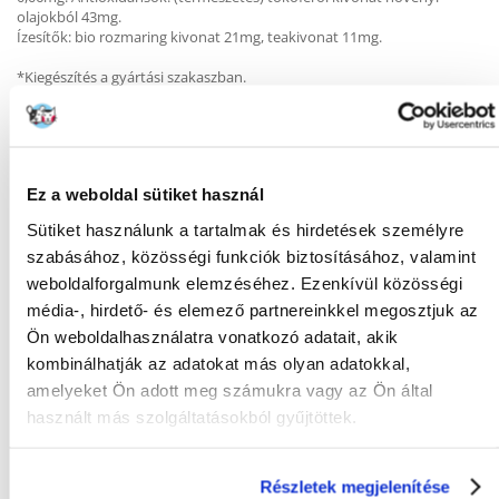
olajokból 43mg.
Ízesítők: bio rozmaring kivonat 21mg, teakivonat 11mg.
*Kiegészítés a gyártási szakaszban.
Adagolás:
Testsúly Napi adag
Ez a weboldal sütiket használ
4 kg 70-80 g
6 kg 95-105 g
Sütiket használunk a tartalmak és hirdetések személyre
8 kg 115-125 g
szabásához, közösségi funkciók biztosításához, valamint
10 kg 135-145 g
12 kg 150-165 g
weboldalforgalmunk elemzéséhez. Ezenkívül közösségi
média-, hirdető- és elemező partnereinkkel megosztjuk az
Ön weboldalhasználatra vonatkozó adatait, akik
A megadott értékek tájékoztató jellegűek, és a fizikai aktivitástól,
életkortól és általános állapottól függően az egyénre kell igazítani.
kombinálhatják az adatokat más olyan adatokkal,
amelyeket Ön adott meg számukra vagy az Ön által
Ha először adjuk az eledelt, 4 nap alatt fokozatosan kell bevezetni a
használt más szolgáltatásokból gyűjtöttek.
kutya étrendjébe. A kutya az életkortól, a temperamentumtól és az
aktivitási szinttől függően többet vagy kevesebbet is ehet. Biztosítsa,
hogy kutyája nagy mennyiségben jusson friss vízhez.
Részletek megjelenítése