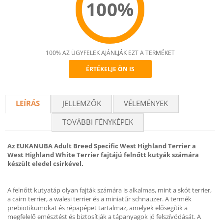
100%
100% AZ ÜGYFELEK AJÁNLJÁK EZT A TERMÉKET
ÉRTÉKELJE ÖN IS
Recommend
LEÍRÁS
JELLEMZŐK
VÉLEMÉNYEK
TOVÁBBI FÉNYKÉPEK
Az EUKANUBA Adult Breed Specific West Highland Terrier a
West Highland White Terrier fajtájú felnőtt kutyák számára
készült eledel csirkével.
A felnőtt kutyatáp olyan fajták számára is alkalmas, mint a skót terrier,
a cairn terrier, a walesi terrier és a miniatűr schnauzer. A termék
prebiotikumokat és répapépet tartalmaz, amelyek elősegítik a
megfelelő emésztést és biztosítják a tápanyagok jó felszívódását. A