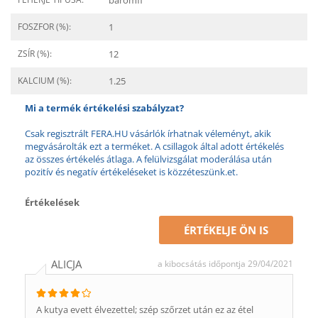
baromfi
FOSZFOR (%):
1
ZSÍR (%):
12
KALCIUM (%):
1.25
Mi a termék értékelési szabályzat?
Csak regisztrált FERA.HU vásárlók írhatnak véleményt, akik
megvásárolták ezt a terméket. A csillagok által adott értékelés
az összes értékelés átlaga. A felülvizsgálat moderálása után
pozitív és negatív értékeléseket is közzéteszünk.et.
Értékelések
ÉRTÉKELJE ÖN IS
ALICJA
a kibocsátás időpontja 29/04/2021
A kutya evett élvezettel; szép szőrzet után ez az étel