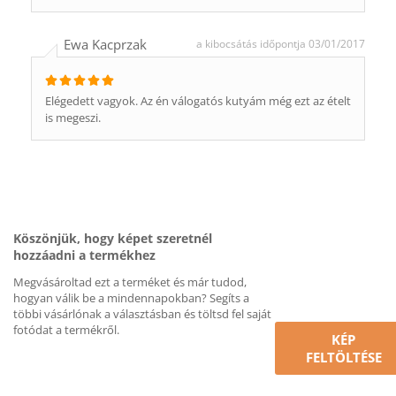
Ewa Kacprzak
a kibocsátás időpontja 03/01/2017
Elégedett vagyok. Az én válogatós kutyám még ezt az ételt
is megeszi.
Köszönjük, hogy képet szeretnél
hozzáadni a termékhez
Megvásároltad ezt a terméket és már tudod,
hogyan válik be a mindennapokban? Segíts a
többi vásárlónak a választásban és töltsd fel saját
fotódat a termékről.
KÉP
FELTÖLTÉSE