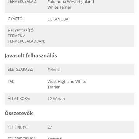
TERMÉKCSALÁD:
Eukanuba West Highland
White Terrier
GYÁRTÓ:
EUKANUBA
HELYETTESÍTŐ
TERMÉK A
TERMÉKCSALÁDBAN:
Javasolt felhasználás
ÉLETSZAKASZ:
Felnőtt
FAJ:
West Highland White
Terrier
ÁLLAT KORA:
12 hónap
Összetevők
FEHÉRJE (%):
27
FEHÉRJE TÍPUSA: