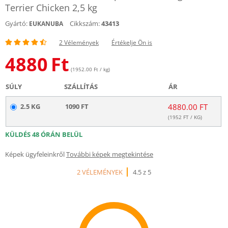
Terrier Chicken 2,5 kg
Gyártó:
Cikkszám:
43413
EUKANUBA
2 Vélemények
Értékelje Ön is
4880
Ft
(1952.00 Ft / kg)
SÚLY
SZÁLLÍTÁS
ÁR
2.5 KG
1090 FT
4880.00 FT
(
1952
FT / KG)
KÜLDÉS 48 ÓRÁN BELÜL
Képek ügyfeleinkről
További képek megtekintése
2 VÉLEMÉNYEK
4.5 z 5