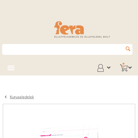
ÁLLATFELSZERELÉS ÉS ÁLLATELEDEL BOLT
0
Kutyaeledelek