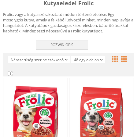
Kutyaeledel Frolic
Frolic, vagy a kutya szórakoztató módon történő etetése. Egy
mosolygós kutya, amely a falkából üdvözöl minket, minden nap javítja a
hangulatot. A kutyatápok gazdaságos kiszerelésben, bátorító árakkal
kaphatók. Mindez teszi népszerűvé a Frolic kutyatápot.
ROZWIŃ OPIS
Népszerűség szerint: csökkenő
48 egy oldalon
?