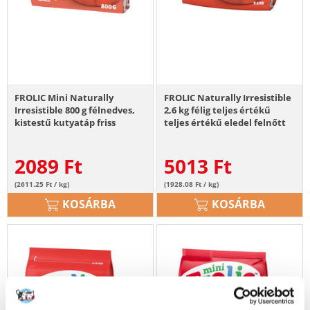
FROLIC Mini Naturally
FROLIC Naturally Irresistible
Irresistible 800 g félnedves,
2,6 kg félig teljes értékű
kistestű kutyatáp friss
teljes értékű eledel felnőtt
marhahússal
kutyáknak friss
marhahússal
2089
Ft
5013
Ft
(2611.25 Ft / kg)
(1928.08 Ft / kg)
KOSÁRBA
KOSÁRBA