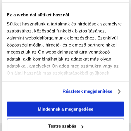
Ez a weboldal sütiket használ
Sütiket használunk a tartalmak és hirdetések személyre
szabásához, közösségi funkciók biztosításához,
valamint weboldalforgalmunk elemzéséhez. Ezenkívül
közösségi média-, hirdető- és elemező partnereinkkel
megosztjuk az Ön weboldalhasználatra vonatkozó
adatait, akik kombinálhatják az adatokat más olyan
FROLIC Naturally Irresistible
FROLIC Mini Naturally
adatokkal, amelyeket Ön adott meg számukra vagy az
3x2,6 kg félig teljes értékű
Irresistible 5x800 g félnedves,
teljes értékű eledel felnőtt
kistestű kutyatáp friss
Ön által használt más szolgáltatásokból gyűjtöttek.
kutyáknak friss
marhahússal
marhahússal
15039
Ft
10445
Ft
Részletek megjelenítése
(1928.08 Ft / kg)
(2611.25 Ft / kg)
KOSÁRBA
KOSÁRBA
Mindennek a megengedése
Testre szabás