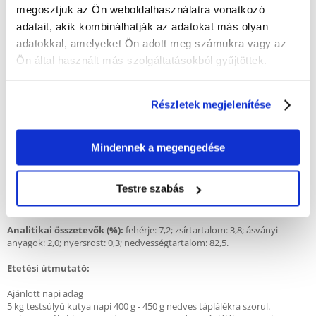
• A természetes védekező mechanizmusok támogatása.
megosztjuk az Ön weboldalhasználatra vonatkozó
• Egészséges bőr és szőr.
adatait, akik kombinálhatják az adatokat más olyan
• Mesterséges színezékek és ízfokozók nélkül.
• 100%-ban újrahasznosítható csomagolás.
adatokkal, amelyeket Ön adott meg számukra vagy az
Ön által használt más szolgáltatásokból gyűjtöttek.
Marhahús és máj keverékével. Összetétel:
hús és állati eredetű
termékek* (beleértve 2% marhahús és 4% máj keverékét), gabonafélék,
növényi fehérje kivonatok, ásványi anyagok, növényi eredetű termékek
(beleértve 0,5% szárított cukorrépa-pép). *97% természetes eredetű.
Részletek megjelenítése
Kalóriaérték
: 77 kcal/100 g
Mindennek a megengedése
Adalékanyagok / 1 kg:
Táplálék-adalékanyagok: D₃-vitamin: 300 NE, E-
vitamin: 20,0 mg, réz (réz-sulfát (II), ötvözött): 1,5 mg, jód (jód-kalcium,
vízmentes): 0,23 mg, vas (vas(II)-szulfát, monohydrat): 3,0 mg, mangán
Testre szabás
(mangán-szulfát, monohydrat): 1,8 mg, cink (cink-szulfát, monohydrat):
19,5 mg / Technológiai adalékanyagok: Kasszia gumi: 2100 mg.
Analitikai összetevők (%):
fehérje: 7,2; zsírtartalom: 3,8; ásványi
anyagok: 2,0; nyersrost: 0,3; nedvességtartalom: 82,5.
Etetési útmutató:
Ajánlott napi adag
5 kg testsúlyú kutya napi 400 g - 450 g nedves táplálékra szorul.