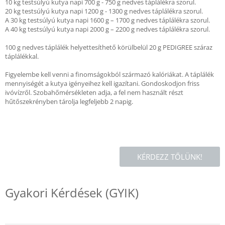
10 kg testsúlyú kutya napi 700 g - 750 g nedves táplálékra szorul.
20 kg testsúlyú kutya napi 1200 g - 1300 g nedves táplálékra szorul.
A 30 kg testsúlyú kutya napi 1600 g – 1700 g nedves táplálékra szorul.
A 40 kg testsúlyú kutya napi 2000 g – 2200 g nedves táplálékra szorul.
100 g nedves táplálék helyettesíthető körülbelül 20 g PEDIGREE száraz
táplálékkal.
Figyelembe kell venni a finomságokból származó kalóriákat. A táplálék
mennyiségét a kutya igényeihez kell igazítani. Gondoskodjon friss
ivóvízről. Szobahőmérsékleten adja, a fel nem használt részt
hűtőszekrényben tárolja legfeljebb 2 napig.
KÉRDEZZ TŐLÜNK!
Gyakori Kérdések (GYIK)