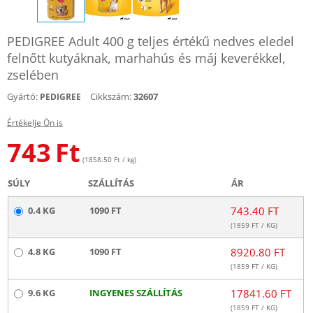
PEDIGREE Adult 400 g teljes értékű nedves eledel
felnőtt kutyáknak, marhahús és máj keverékkel,
zselében
Gyártó:
Cikkszám:
32607
PEDIGREE
Értékelje Ön is
743
Ft
(1858.50 Ft / kg)
SÚLY
SZÁLLÍTÁS
ÁR
0.4 KG
1090 FT
743.40 FT
(
1859
FT / KG)
4.8 KG
1090 FT
8920.80 FT
(
1859
FT / KG)
9.6 KG
INGYENES SZÁLLÍTÁS
17841.60 FT
(
1859
FT / KG)