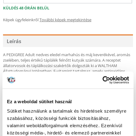
KÜLDÉS 48 ÓRÁN BELÜL
Képek ügyfeleinkről
További képek megtekintése
Leírás
A PEDIGREE Adult nedves eledel marhahús és máj keverékével, aromás
zselében, teljes értékű táplálék felnőtt kutyák számára. A receptet
állatorvosok és táplálkozási szakértők dolgozták ki a WALTHAM
Állattudományi Intézetben. E-vitamint tartalmaz, amely antioxidáns
tulajdonságokkal rendelkezik és támogatja kutyája természetes
védekező mechanizmusait, valamint cinket, amely elősegíti az
egészséges bőrt és szőrzetet, hogy kutyája jól nézzen ki és jól érezze
magát. A PEDIGREE táplálék természetes rostokat tartalmaz, amelyek
elősegítik az egészséges emésztést, mert minden kutya megérdemli,
Ez a weboldal sütiket használ
hogy egészséges legyen a hasa.
Sütiket használunk a tartalmak és hirdetések személyre
Előnyök
:
szabásához, közösségi funkciók biztosításához,
• 100% teljes értékű és kiegyensúlyozott.
valamint weboldalforgalmunk elemzéséhez. Ezenkívül
• Természetes* összetevőkkel.
• Egészséges emésztés.
közösségi média-, hirdető- és elemező partnereinkkel