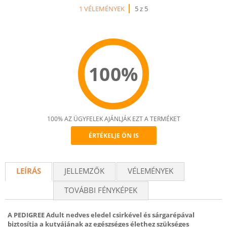
1 VÉLEMÉNYEK
5 z 5
100%
100% AZ ÜGYFELEK AJÁNLJÁK EZT A TERMÉKET
ÉRTÉKELJE ÖN IS
Recommend
LEÍRÁS
JELLEMZŐK
VÉLEMÉNYEK
TOVÁBBI FÉNYKÉPEK
A PEDIGREE Adult nedves eledel csirkével és sárgarépával
biztosítja a kutyájának az egészséges élethez szükséges