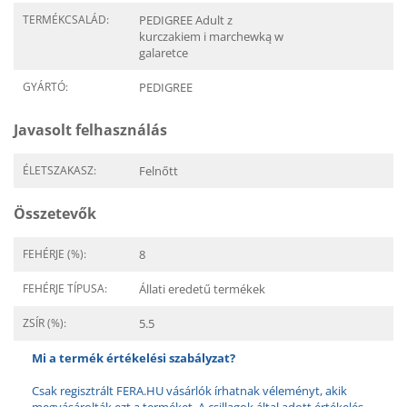
TERMÉKCSALÁD:
PEDIGREE Adult z
kurczakiem i marchewką w
galaretce
GYÁRTÓ:
PEDIGREE
Javasolt felhasználás
ÉLETSZAKASZ:
Felnőtt
Összetevők
FEHÉRJE (%):
8
FEHÉRJE TÍPUSA:
Állati eredetű termékek
ZSÍR (%):
5.5
Mi a termék értékelési szabályzat?
Csak regisztrált FERA.HU vásárlók írhatnak véleményt, akik