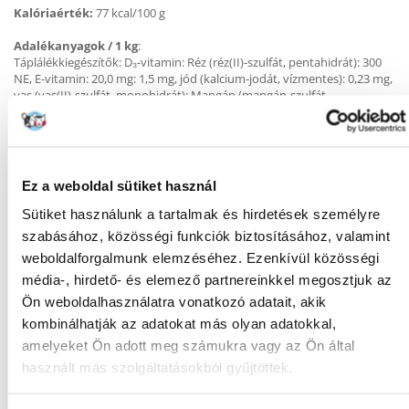
Kalóriaérték:
77 kcal/100 g
Adalékanyagok / 1 kg
:
Táplálékkiegészítők: D₃-vitamin: Réz (réz(II)-szulfát, pentahidrát): 300
NE, E-vitamin: 20,0 mg: 1,5 mg, jód (kalcium-jodát, vízmentes): 0,23 mg,
vas (vas(II)-szulfát, monohidrát): Mangán (mangán-szulfát,
monohidrát): 3,0 mg: (cink-szulfát, monohidrát): 1,8 mg, cink (cink-
szulfát, monohidrát): 1,8 mg: Technológiai adalékanyagok: Cassia
gumi: 2100 mg.
Analitikai összetevők (%):
fehérje: 7,2; zsírtartalom: 3,8; szervetlen
Ez a weboldal sütiket használ
anyag: 2,0; nyersrost: 0,30; nedvességtartalom: 82,5.
Sütiket használunk a tartalmak és hirdetések személyre
Takarmányozási rendszer:
szabásához, közösségi funkciók biztosításához, valamint
Napi ajánlott takarmánymennyiség
weboldalforgalmunk elemzéséhez. Ezenkívül közösségi
Egy 5 kg-os kutyának naponta 400 g - 500 g nedves eledelre van
szüksége.
média-, hirdető- és elemező partnereinkkel megosztjuk az
Egy 10 kg-os kutyának naponta 700 g - 800 g nedves eledelre van
Ön weboldalhasználatra vonatkozó adatait, akik
szüksége.
kombinálhatják az adatokat más olyan adatokkal,
Egy 20 kg-os kutyának 1200 g - 1300 g nedves eledelre van szüksége
naponta.
amelyeket Ön adott meg számukra vagy az Ön által
Egy 30 kg-os kutyának 1600 g - 1700 g nedves eledelre van szüksége
használt más szolgáltatásokból gyűjtöttek.
naponta.
100 g nedves eledel helyettesíthető 21-22 g PEDIGREE szárazeledellel.