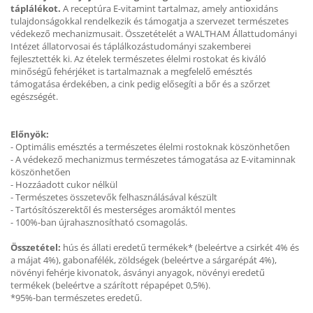
táplálékot.
A receptúra E-vitamint tartalmaz, amely antioxidáns
tulajdonságokkal rendelkezik és támogatja a szervezet természetes
védekező mechanizmusait. Összetételét a WALTHAM Állattudományi
Intézet állatorvosai és táplálkozástudományi szakemberei
fejlesztették ki. Az ételek természetes élelmi rostokat és kiváló
minőségű fehérjéket is tartalmaznak a megfelelő emésztés
támogatása érdekében, a cink pedig elősegíti a bőr és a szőrzet
egészségét.
Előnyök:
- Optimális emésztés a természetes élelmi rostoknak köszönhetően
- A védekező mechanizmus természetes támogatása az E-vitaminnak
köszönhetően
- Hozzáadott cukor nélkül
- Természetes összetevők felhasználásával készült
- Tartósítószerektől és mesterséges aromáktól mentes
- 100%-ban újrahasznosítható csomagolás.
Összetétel:
hús és állati eredetű termékek* (beleértve a csirkét 4% és
a májat 4%), gabonafélék, zöldségek (beleértve a sárgarépát 4%),
növényi fehérje kivonatok, ásványi anyagok, növényi eredetű
termékek (beleértve a szárított répapépet 0,5%).
*95%-ban természetes eredetű.