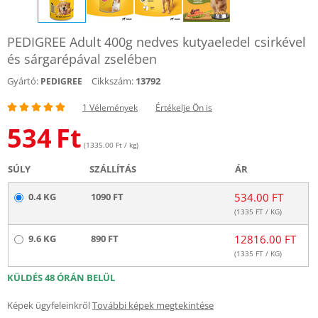
PEDIGREE Adult 400g nedves kutyaeledel csirkével
és sárgarépával zselében
Gyártó:
Cikkszám:
13792
PEDIGREE
1 Vélemények
Értékelje Ön is
534
Ft
(1335.00 Ft / kg)
SÚLY
SZÁLLÍTÁS
ÁR
0.4 KG
1090 FT
534.00 FT
(
1335
FT / KG)
9.6 KG
890 FT
12816.00 FT
(
1335
FT / KG)
KÜLDÉS 48 ÓRÁN BELÜL
Képek ügyfeleinkről
További képek megtekintése