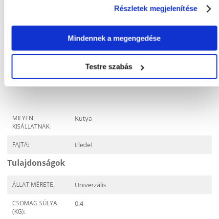
Részletek megjelenítése
Mindennek a megengedése
KÉRDEZZ TŐLÜNK!
Testre szabás
Gyakori Kérdések (GYIK)
MILYEN
Kutya
KISÁLLATNAK:
FAJTA:
Eledel
Tulajdonságok
ÁLLAT MÉRETE:
Univerzális
CSOMAG SÚLYA
0.4
(KG):