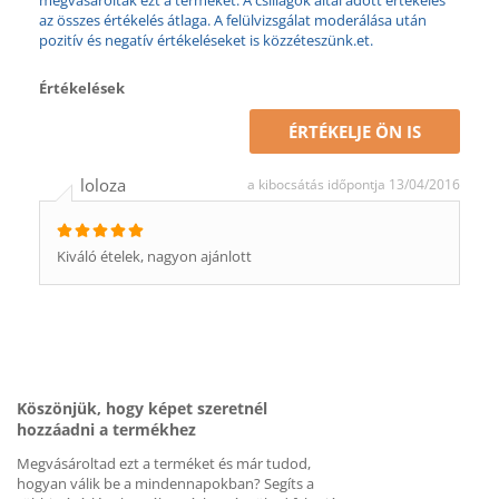
megvásárolták ezt a terméket. A csillagok által adott értékelés
az összes értékelés átlaga. A felülvizsgálat moderálása után
pozitív és negatív értékeléseket is közzéteszünk.et.
Értékelések
ÉRTÉKELJE ÖN IS
loloza
a kibocsátás időpontja 13/04/2016
Kiváló ételek, nagyon ajánlott
Köszönjük, hogy képet szeretnél
hozzáadni a termékhez
Megvásároltad ezt a terméket és már tudod,
hogyan válik be a mindennapokban? Segíts a