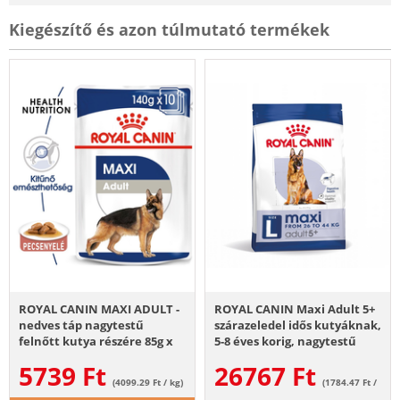
Kiegészítő és azon túlmutató termékek
ROYAL CANIN MAXI ADULT -
ROYAL CANIN Maxi Adult 5+
nedves táp nagytestű
szárazeledel idős kutyáknak,
felnőtt kutya részére 85g x
5-8 éves korig, nagytestű
10
fajtáknak 15 kg
5739
Ft
26767
Ft
(4099.29 Ft / kg)
(1784.47 Ft /