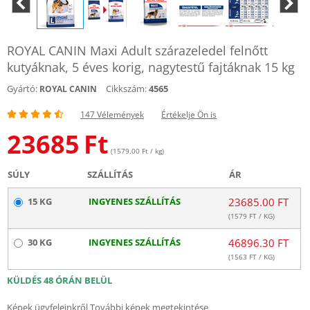
ROYAL CANIN Maxi Adult szárazeledel felnőtt
kutyáknak, 5 éves korig, nagytestű fajtáknak 15 kg
Gyártó:
Cikkszám:
4565
ROYAL CANIN
147 Vélemények
Értékelje Ön is
23685
Ft
(1579.00 Ft / kg)
SÚLY
SZÁLLÍTÁS
ÁR
15 KG
INGYENES SZÁLLÍTÁS
23685.00 FT
(
1579
FT / KG)
30 KG
INGYENES SZÁLLÍTÁS
46896.30 FT
(
1563
FT / KG)
KÜLDÉS 48 ÓRÁN BELÜL
Képek ügyfeleinkről
További képek megtekintése