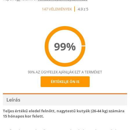
147 VÉLEMÉNYEK
4.9 z 5
99%
99% AZ ÜGYFELEK AJÁNLJÁK EZT A TERMÉKET
ÉRTÉKELJE ÖN IS
Recommend
Leírás
Teljes értékű eledel felnőtt, nagytestű kutyák (26-44 kg) számára
15 hónapos kor felett.