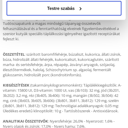
pedig elősegíti a felnőtt kutya hidratáltságát és vizeletének egészségét.
Testre szabás
Minden ROYAL CANIN termék szigorú ellenőrzéseken megy keresztül,
hogy garantálja a legmagasabb minőségű eledeleket.
Tudóscsapatunk a magas minőségű tápanyag-összetevők
felhasználásával és a fenntarthatóság elveinek figyelembevételével a
szenior kutyák speciális táplálkozási igényeihez igazított receptúrákat
fejleszt ki.
ÖSSZETÉTEL
: szárított baromfifehérje, búzaliszt, kukorica, állati zsírok,
búza, hidrolizált állati fehérjék, kukoricaliszt, kukoricaglutén, szárított
marha- és sertésfehérje, árpa, répapép, ásványi anyagok, szójaolaj,
élesztőtermékek, halolaj, Schizochytrium sp. algaolaj, fermentált
glükozamin, hidrolizált porc (kondroitinforrás).
KIEGÉSZÍTÉSEK
(takarmánykilogrammonként): Táplálékkiegészítők: A-
vitamin: 15800 UI, D3-vitamin: 1000 UI, vas (3b103): 32 mg, jód (3b201,
3b202): 3,2 mg, réz (3b405, 3b406): 10 mg, mangán (3b502, 3b504): 42
mg, cink (3b603, 3b605, 3b606): (3b801, 3b811, 3b812): 129 mg, szelén
(3b801, 3b811, 3b812): 129 mg: Technológiai adalékanyagok: 0,05 mg:
Üledékes eredetű klinoptilolit: 10 g - Tartósítószerek - Antioxidánsok.
ANALITIKAI ÖSSZETEVŐK
: Nyersfehérje: 26,0% - Nyersrost: 1,6% -
Nyers olajok és zsírok: 17,0% - Nyers hamu: 7,6%.