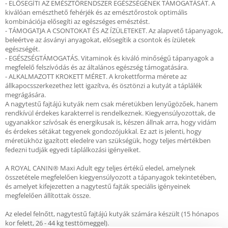
- ELŐSEGÍTI AZ EMÉSZTŐRENDSZER EGÉSZSÉGÉNEK TÁMOGATÁSÁT. A
kiválóan emészthető fehérjék és az emésztőrostok optimális
kombinációja elősegíti az egészséges emésztést.
- TÁMOGATJA A CSONTOKAT ÉS AZ ÍZÜLETEKET. Az alapvető tápanyagok,
beleértve az ásványi anyagokat, elősegítik a csontok és ízületek
egészségét.
- EGÉSZSÉGTÁMOGATÁS. Vitaminok és kiváló minőségű tápanyagok a
megfelelő felszívódás és az általános egészség támogatására.
- ALKALMAZOTT KROKETT MÉRET. A krokettforma mérete az
állkapocsszerkezethez lett igazítva, és ösztönzi a kutyát a táplálék
megrágására.
A nagytestű fajtájú kutyák nem csak méretükben lenyűgözőek, hanem
rendkívül érdekes karakterrel is rendelkeznek. Kiegyensúlyozottak, de
ugyanakkor szívósak és energikusak is, készen állnak arra, hogy vidám
és érdekes sétákat tegyenek gondozójukkal. Ez azt is jelenti, hogy
méretükhöz igazított eledelre van szükségük, hogy teljes mértékben
fedezni tudják egyedi táplálkozási igényeiket.
A ROYAL CANIN® Maxi Adult egy teljes értékű eledel, amelynek
összetétele megfelelően kiegyensúlyozott a tápanyagok tekintetében,
és amelyet kifejezetten a nagytestű fajták speciális igényeinek
megfelelően állítottak össze.
Az eledel felnőtt, nagytestű fajtájú kutyák számára készült (15 hónapos
kor felett, 26 - 44 kg testtömeggel).