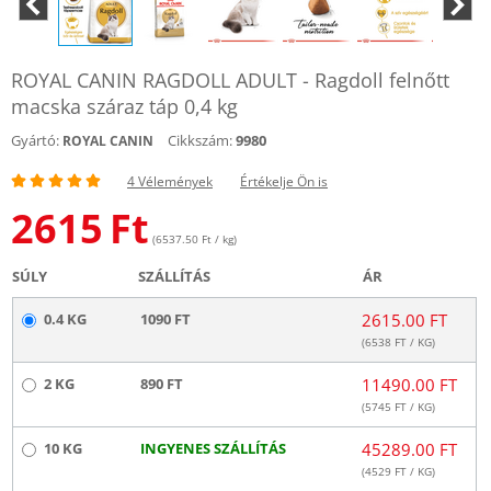
ROYAL CANIN RAGDOLL ADULT - Ragdoll felnőtt
macska száraz táp 0,4 kg
Gyártó:
Cikkszám:
9980
ROYAL CANIN
4 Vélemények
Értékelje Ön is
2615
Ft
(6537.50 Ft / kg)
SÚLY
SZÁLLÍTÁS
ÁR
0.4 KG
1090 FT
2615.00 FT
(
6538
FT / KG)
2 KG
890 FT
11490.00 FT
(
5745
FT / KG)
10 KG
INGYENES SZÁLLÍTÁS
45289.00 FT
(
4529
FT / KG)