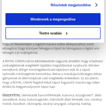
ami támogatja az egészséges szívműködést ragdoll macskákban.
Részletek megjelenítése
A ragdoll hatalmas teste és nehéz csontjai törődést igényelnek, ezért a
ROYAL CANIN® Ragdoll Adult táp magas EPA és DHA tartalommal
rendelkezik így támogatva a csontok és ízületek egészségét. A húgyutak
Mindennek a megengedése
egészsége szintén elsődleges célja a ROYAL CANIN Ragdoll tápnak ami a
táp különlegesen kialakított ásványianyag tartalmának köszönhetően
segít fenntartani a húgyutak egészségét.
Testre szabás
The ROYAL CANIN Ragdoll Adult tápszemcse aprólékosan lett kialakítva,
hogy jól illeszkedejen a ragdoll macska széles állakpacsához, ezzel
elősegítva, hogy könnyen felvegye a tápot és támogassa a rágást ami
elősegíti a jó szájhigiéniát.
A ROYAL CANIN-nál mi elkötelezettek vagyunk amellett, hogy a kedvenc
szükségleteinek megfelelő táplálási megoldásokat nyújtsunk. Minden
termékünk átfogó minőségellenőrzési eljáráson esik át a tápok
optimális minőségének biztosítása, illetve a macskája különleges diétás
igényeinek és életmódjának való megfelelés érdekében. Ez azt jelenti,
hogy a ROYAL CANIN Ragdoll Adult tápot fogyasztó macska egy teljes
értékű és kiegyensúlyozott tápot kap.
ÖSSZETÉTEL
: dehidratált baromfifehérjék, kukorica, búzaglutén*, állati
zsiradékok, búza, kukoricaglutén, hidrolizált állati fehérjék, rizs, növényi
rostok, búzaliszt, cikóriapép, ásványi anyagok, szójaolaj, halolaj,