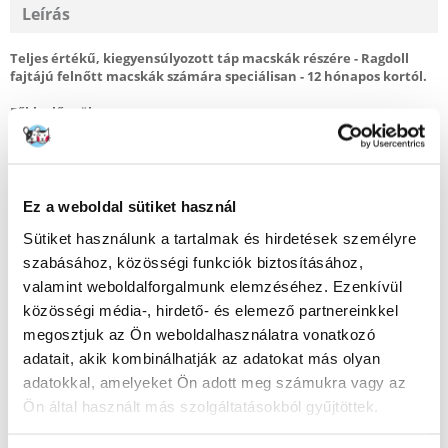
Leírás
Teljes értékű, kiegyensúlyozott táp macskák részére - Ragdoll
fajtájú felnőtt macskák számára speciálisan - 12 hónapos kortól.
Főbb előnyök:
Egészséges bőr és szőrzet
Egészséges szív
Egészséges csontok és ízületek
Amerikai tenyésztők által 1960-as években kitenyésztett fajta, ami a
Ez a weboldal sütiket használ
nevét hajlékonyságáról kapta-olyan mint egy puha rongybaba.
Sütiket használunk a tartalmak és hirdetések személyre
A ragdoll egy feltűnően lenyűgöző macska igéző szemekkel és puha
szabásához, közösségi funkciók biztosításához,
selymes bundával.A ragdoll fajta hatalmas szeretetteljes és
valamint weboldalforgalmunk elemzéséhez. Ezenkívül
társaságkedvelő természetű macska, abszolút öröm körülötte lenni.
közösségi média-, hirdető- és elemező partnereinkkel
A ragdoll macska extra puha szőrét a legjobb állapotban kell tartani,
megosztjuk az Ön weboldalhasználatra vonatkozó
különösen a nyaki részen ahol a leghosszabbnak és legdúsabbnak kell
adatait, akik kombinálhatják az adatokat más olyan
lennie. ROYAL CANIN® Ragdoll Adult táp segít fenntartani a macskája
egészséges bőrét ás szőrzetét tápanyagok speciális kombinációjával
adatokkal, amelyeket Ön adott meg számukra vagy az
mint aminosavak, vitaminok és omega-3 és 6 zsírsavak.
Ön által használt más szolgáltatásokból gyűjtöttek.
A ROYAL CANIN Ragdoll Adult táp nagy mennyiségű taurint tartalmaz