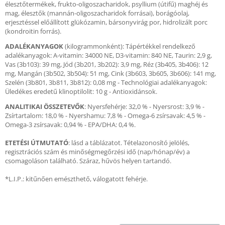
élesztőtermékek, frukto-oligoszacharidok, psyllium (útifű) maghéj és
mag, élesztők (mannán-oligoszacharidok forrásai), borágóolaj,
erjesztéssel előállított glükózamin, bársonyvirág por, hidrolizált porc
(kondroitin forrás).
ADALÉKANYAGOK
(kilogrammonként): Tápértékkel rendelkező
adalékanyagok: A-vitamin: 34000 NE, D3-vitamin: 840 NE, Taurin: 2,9 g,
Vas (3b103): 39 mg, Jód (3b201, 3b202): 3,9 mg, Réz (3b405, 3b406): 12
mg, Mangán (3b502, 3b504): 51 mg, Cink (3b603, 3b605, 3b606): 141 mg,
Szelén (3b801, 3b811, 3b812): 0,08 mg - Technológiai adalékanyagok:
Üledékes eredetű klinoptilolit: 10 g - Antioxidánsok.
ANALITIKAI ÖSSZETEVŐK
: Nyersfehérje: 32,0 % - Nyersrost: 3,9 % -
Zsírtartalom: 18,0 % - Nyershamu: 7,8 % - Omega-6 zsírsavak: 4,5 % -
Omega-3 zsírsavak: 0,94 % - EPA/DHA: 0,4 %.
ETETÉSI ÚTMUTATÓ
: lásd a táblázatot. Tételazonosító jelölés,
regisztrációs szám és minőségmegőrzési idő (nap/hónap/év) a
csomagoláson található. Száraz, hűvös helyen tartandó.
*L.I.P.: kitűnően emészthető, válogatott fehérje.