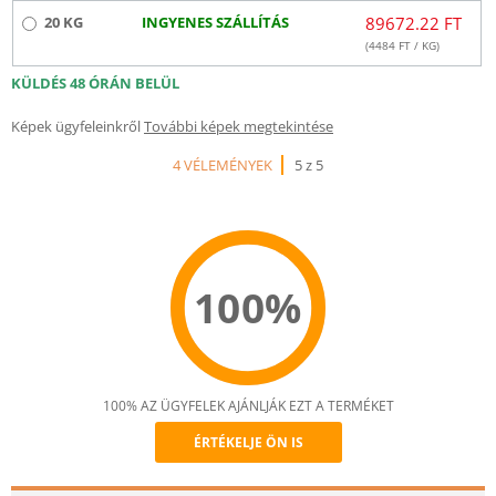
20 KG
INGYENES SZÁLLÍTÁS
89672.22 FT
(
4484
FT / KG)
KÜLDÉS 48 ÓRÁN BELÜL
Képek ügyfeleinkről
További képek megtekintése
4 VÉLEMÉNYEK
5 z 5
100%
100% AZ ÜGYFELEK AJÁNLJÁK EZT A TERMÉKET
ÉRTÉKELJE ÖN IS
Recommend