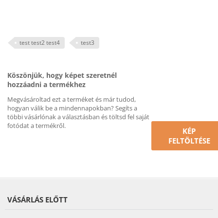
test test2 test4
test3
Köszönjük, hogy képet szeretnél
hozzáadni a termékhez
Megvásároltad ezt a terméket és már tudod,
hogyan válik be a mindennapokban? Segíts a
többi vásárlónak a választásban és töltsd fel saját
fotódat a termékről.
KÉP
FELTÖLTÉSE
VÁSÁRLÁS ELŐTT