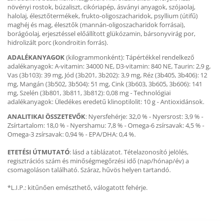
növényi rostok, búzaliszt, cikóriapép, ásványi anyagok, szójaolaj,
halolaj, élesztőtermékek, frukto-oligoszacharidok, psyllium (útifű)
maghéj és mag, élesztők (mannán-oligoszacharidok forrásai),
borágóolaj, erjesztéssel előállított glükózamin, bársonyvirág por,
hidrolizált porc (kondroitin forrás).
ADALÉKANYAGOK
(kilogrammonként): Tápértékkel rendelkező
adalékanyagok: A-vitamin: 34000 NE, D3-vitamin: 840 NE, Taurin: 2,9 g,
Vas (3b103): 39 mg, Jód (3b201, 3b202): 3,9 mg, Réz (3b405, 3b406): 12
mg, Mangán (3b502, 3b504): 51 mg, Cink (3b603, 3b605, 3b606): 141
mg, Szelén (3b801, 3b811, 3b812): 0,08 mg - Technológiai
adalékanyagok: Üledékes eredetű klinoptilolit: 10 g - Antioxidánsok.
ANALITIKAI ÖSSZETEVŐK
: Nyersfehérje: 32,0 % - Nyersrost: 3,9 % -
Zsírtartalom: 18,0 % - Nyershamu: 7,8 % - Omega-6 zsírsavak: 4,5 % -
Omega-3 zsírsavak: 0,94 % - EPA/DHA: 0,4 %.
ETETÉSI ÚTMUTATÓ
: lásd a táblázatot. Tételazonosító jelölés,
regisztrációs szám és minőségmegőrzési idő (nap/hónap/év) a
csomagoláson található. Száraz, hűvös helyen tartandó.
*L.I.P.: kitűnően emészthető, válogatott fehérje.