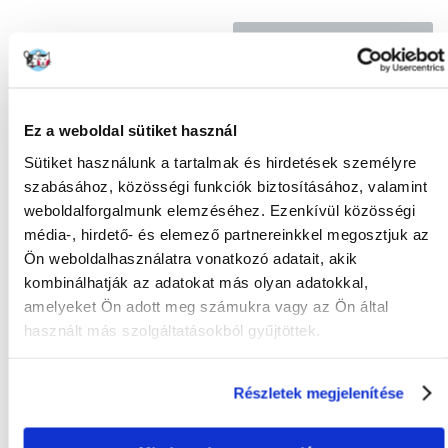
KÉRDEZZ TŐLÜNK!
Gyakori Kérdések (GYIK)
Ez a weboldal sütiket használ
Sütiket használunk a tartalmak és hirdetések személyre
szabásához, közösségi funkciók biztosításához, valamint
Tulajdonságok
weboldalforgalmunk elemzéséhez. Ezenkívül közösségi
média-, hirdető- és elemező partnereinkkel megosztjuk az
CSOMAG SÚLYA
10
(KG):
Ön weboldalhasználatra vonatkozó adatait, akik
kombinálhatják az adatokat más olyan adatokkal,
TERMÉKCSALÁD:
Royal Canin Ragdoll
amelyeket Ön adott meg számukra vagy az Ön által
használt más szolgáltatásokból gyűjtöttek.
GYÁRTÓ:
ROYAL CANIN
HELYETTESÍTŐ
TERMÉK A
Részletek megjelenítése
TERMÉKCSALÁDBAN: