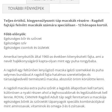
TOVÁBBI FÉNYKÉPEK
Teljes értékű, kiegyensúlyozott táp macskák részére - Ragdoll
fajtájú felnőtt macskák számára speciálisan - 12 hónapos kortól.
Főbb előnyök:
Egészséges bőr és szőrzet
Egészséges szív
Egészséges csontok és ízületek
Amerikai tenyésztők által 1960-as években kitenyésztett fajta, ami a
nevét hajlékonyságáról kapta-olyan mint egy puha rongybaba.
A ragdoll egy feltűnően lenyűgöző macska igéző szemekkel és puha
selymes bundával.A ragdoll fajta hatalmas szeretetteljes és
társaságkedvelő természetű macska, abszolút öröm körülötte lenni.
A ragdoll macska extra puha szőrét a legjobb állapotban kell tartani,
különösen a nyaki részen ahol a leghosszabbnak és legdúsabbnak kell
lennie. ROYAL CANIN® Ragdoll Adult táp segít fenntartani a macskája
egészséges bőrét ás szőrzetét tápanyagok speciális kombinációjával
mint aminosavak, vitaminok és omega-3 és 6 zsírsavak.