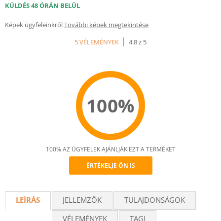
KÜLDÉS 48 ÓRÁN BELÜL
Képek ügyfeleinkről
További képek megtekintése
5 VÉLEMÉNYEK
4.8 z 5
100%
100% AZ ÜGYFELEK AJÁNLJÁK EZT A TERMÉKET
ÉRTÉKELJE ÖN IS
Recommend
LEÍRÁS
JELLEMZŐK
TULAJDONSÁGOK
VÉLEMÉNYEK
TAGI