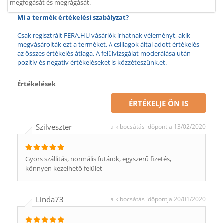
megfogását és megrágását.
Mi a termék értékelési szabályzat?
Csak regisztrált FERA.HU vásárlók írhatnak véleményt, akik
megvásárolták ezt a terméket. A csillagok által adott értékelés
az összes értékelés átlaga. A felülvizsgálat moderálása után
pozitív és negatív értékeléseket is közzéteszünk.et.
Értékelések
ÉRTÉKELJE ÖN IS
Szilveszter
a kibocsátás időpontja 13/02/2020
Gyors szállitás, normális futárok, egyszerű fizetés,
könnyen kezelhető felület
Linda73
a kibocsátás időpontja 20/01/2020