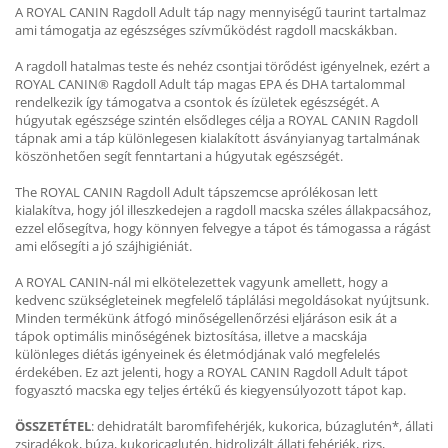
A ROYAL CANIN Ragdoll Adult táp nagy mennyiségű taurint tartalmaz
ami támogatja az egészséges szívműködést ragdoll macskákban.
A ragdoll hatalmas teste és nehéz csontjai törődést igényelnek, ezért a
ROYAL CANIN® Ragdoll Adult táp magas EPA és DHA tartalommal
rendelkezik így támogatva a csontok és ízületek egészségét. A
húgyutak egészsége szintén elsődleges célja a ROYAL CANIN Ragdoll
tápnak ami a táp különlegesen kialakított ásványianyag tartalmának
köszönhetően segít fenntartani a húgyutak egészségét.
The ROYAL CANIN Ragdoll Adult tápszemcse aprólékosan lett
kialakítva, hogy jól illeszkedejen a ragdoll macska széles állakpacsához,
ezzel elősegítva, hogy könnyen felvegye a tápot és támogassa a rágást
ami elősegíti a jó szájhigiéniát.
A ROYAL CANIN-nál mi elkötelezettek vagyunk amellett, hogy a
kedvenc szükségleteinek megfelelő táplálási megoldásokat nyújtsunk.
Minden termékünk átfogó minőségellenőrzési eljáráson esik át a
tápok optimális minőségének biztosítása, illetve a macskája
különleges diétás igényeinek és életmódjának való megfelelés
érdekében. Ez azt jelenti, hogy a ROYAL CANIN Ragdoll Adult tápot
fogyasztó macska egy teljes értékű és kiegyensúlyozott tápot kap.
ÖSSZETÉTEL
: dehidratált baromfifehérjék, kukorica, búzaglutén*, állati
zsiradékok, búza, kukoricaglutén, hidrolizált állati fehérjék, rizs,