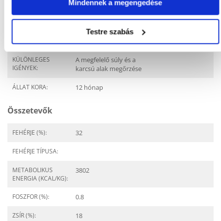
Javasolt felhasználás
Mindennek a megengedése
ÉLETSZAKASZ:
Felnőtt
Testre szabás
FAJ:
Rongybaba
KÜLÖNLEGES
A megfelelő súly és a
IGÉNYEK:
karcsú alak megőrzése
ÁLLAT KORA:
12 hónap
Összetevők
FEHÉRJE (%):
32
FEHÉRJE TÍPUSA:
METABOLIKUS
3802
ENERGIA (KCAL/KG):
FOSZFOR (%):
0.8
ZSÍR (%):
18