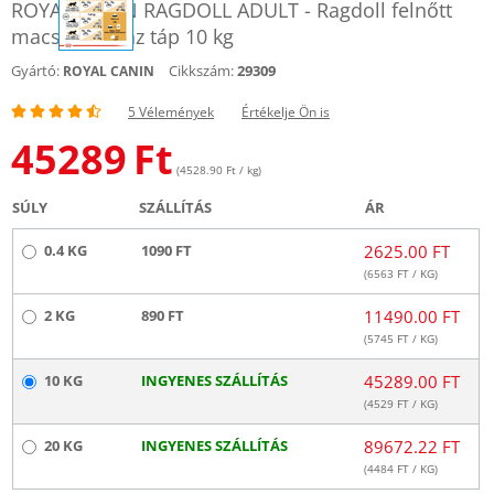
ROYAL CANIN RAGDOLL ADULT - Ragdoll felnőtt
macska száraz táp 10 kg
Gyártó:
Cikkszám:
29309
ROYAL CANIN
5 Vélemények
Értékelje Ön is
45289
Ft
(4528.90 Ft / kg)
SÚLY
SZÁLLÍTÁS
ÁR
0.4 KG
1090 FT
2625.00 FT
(
6563
FT / KG)
2 KG
890 FT
11490.00 FT
(
5745
FT / KG)
10 KG
INGYENES SZÁLLÍTÁS
45289.00 FT
(
4529
FT / KG)
20 KG
INGYENES SZÁLLÍTÁS
89672.22 FT
(
4484
FT / KG)