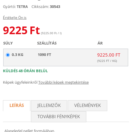
Gyártó:
Cikkszám:
30543
TETRA
Értékelje Ön is
9225
Ft
(9225.00 Ft / l)
SÚLY
SZÁLLÍTÁS
ÁR
0.3 KG
1090 FT
9225.00 FT
(
9225
FT / KG)
KÜLDÉS 48 ÓRÁN BELÜL
Képek ügyfeleinkről
További képek megtekintése
LEÍRÁS
JELLEMZŐK
VÉLEMÉNYEK
TOVÁBBI FÉNYKÉPEK
Alapeledel pellet formájában.