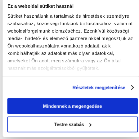
Vitaminok: D3-vitamin 1860 NE/kg. Nyomelemek: mangán
Ez a weboldal sütiket használ
(mangán(II)-szulfát-monohidrát) 67 mg/kg, cink (cink-szulfát-
monohidrát) 40 mg/kg, vas (vas(II)-szulfát-monohidrát) 26 mg/kg.
Sütiket használunk a tartalmak és hirdetések személyre
Színezékek, tartósítószerek, antioxidánsok.
szabásához, közösségi funkciók biztosításához, valamint
weboldalforgalmunk elemzéséhez. Ezenkívül közösségi
média-, hirdető- és elemező partnereinkkel megosztjuk az
Ön weboldalhasználatra vonatkozó adatait, akik
KÉRDEZZ TŐLÜNK!
kombinálhatják az adatokat más olyan adatokkal,
amelyeket Ön adott meg számukra vagy az Ön által
használt más szolgáltatásokból gyűjtöttek.
Gyakori Kérdések (GYIK)
Részletek megjelenítése
FAJTA:
Granulátum
Mindennek a megengedése
Tulajdonságok
Testre szabás
CSOMAG SÚLYA
0.3
(KG):