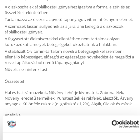
A diszkoszhalak táplálkozási igényeihez igazítva a forma, a szín és az
összetétel tekintetében.
Tartalmazza az összes alapvető tápanyagot, vitamint és nyomelemet.
A szemcsék lassan süllyednek az aljára, ami kielégíti a diszkoszok
táplálkozási igényeit.
A fagyasztott élelmiszerekkel ellentétben nem tartalmaz olyan
kórokozókat, amelyek betegségeket okozhatnak a halakban.
A stabilizált C-vitamin-tartalom növeli a betegségekkel szembeni
ellenálló képességet, elősegíti az egészséges növekedést és megelőzi a
rossz táplálkozásból eredő tápanyaghiányt.
Növeli a színintenzitást
Összetétel
Hal és halszármazékok, Növényi fehérje kivonatok, Gabonafélék,
Növényi eredetű termékek, Puhatestűek és rákfélék, Élesztők, Ásványi
anyagok, Különféle cukrok (oligofruktóz 1,2%), Algák, Olajok és zsírok.
Analitika
Nyersfehérje 47,5%, nyerszsír 6,5%, nyersrost 2,0%,
nedvességtartalom 6,0%.
Adalékanyagok