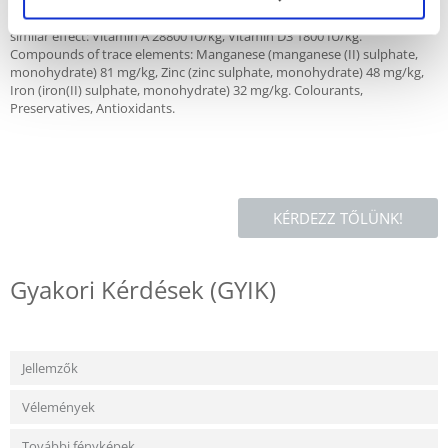
Vitamins, pro-vitamins and chemically well-defined substances having
similar effect: Vitamin A 28800 IU/kg, Vitamin D3 1800 IU/kg.
Compounds of trace elements: Manganese (manganese (II) sulphate,
monohydrate) 81 mg/kg, Zinc (zinc sulphate, monohydrate) 48 mg/kg,
Iron (iron(II) sulphate, monohydrate) 32 mg/kg. Colourants,
Preservatives, Antioxidants.
KÉRDEZZ TŐLÜNK!
Gyakori Kérdések (GYIK)
Jellemzők
Vélemények
További fényképek