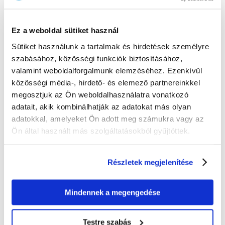
(
1048
FT / KG)
7.5 KG
INGYENES SZÁLLÍTÁS
35989.00 FT
Ez a weboldal sütiket használ
(
720
FT / KG)
Sütiket használunk a tartalmak és hirdetések személyre
KÜLDÉS 48 ÓRÁN BELÜL
szabásához, közösségi funkciók biztosításához,
Képek ügyfeleinkről
További képek megtekintése
valamint weboldalforgalmunk elemzéséhez. Ezenkívül
közösségi média-, hirdető- és elemező partnereinkkel
megosztjuk az Ön weboldalhasználatra vonatkozó
Leírás
adatait, akik kombinálhatják az adatokat más olyan
adatokkal, amelyeket Ön adott meg számukra vagy az
Teljes értékű táp minden koi ponty számára
Ön által használt más szolgáltatásokból gyűjtöttek.
Összetétel
Derivatives of vegetable origin, Cereals, Vegetable protein extracts, Fish
Részletek megjelenítése
and fish derivatives, Minerals, Oils and fats, Yeasts.
Analitikai alkotóelemek
Mindennek a megengedése
Crude protein 31,0%, Crude oils and fats 5,0%, Crude fibre 2,0%,
Moisture Content 7,0%.
Adalékanyago
Testre szabás