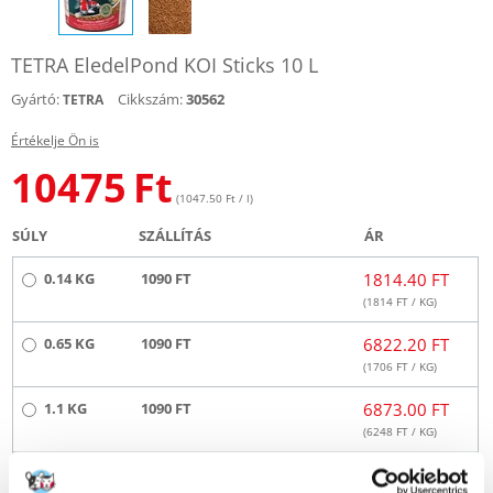
TETRA EledelPond KOI Sticks 10 L
Gyártó:
Cikkszám:
30562
TETRA
Értékelje Ön is
10475
Ft
(1047.50 Ft / l)
SÚLY
SZÁLLÍTÁS
ÁR
0.14 KG
1090 FT
1814.40 FT
(
1814
FT / KG)
0.65 KG
1090 FT
6822.20 FT
(
1706
FT / KG)
1.1 KG
1090 FT
6873.00 FT
(
6248
FT / KG)
1.5 KG
890 FT
10475.00 FT