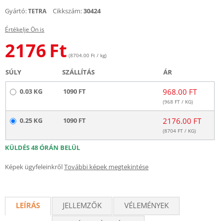
Gyártó:
Cikkszám:
30424
TETRA
Értékelje Ön is
2176
Ft
(8704.00 Ft / kg)
SÚLY
SZÁLLÍTÁS
ÁR
0.03 KG
1090 FT
968.00 FT
(
968
FT / KG)
0.25 KG
1090 FT
2176.00 FT
(
8704
FT / KG)
KÜLDÉS 48 ÓRÁN BELÜL
Képek ügyfeleinkről
További képek megtekintése
LEÍRÁS
JELLEMZŐK
VÉLEMÉNYEK