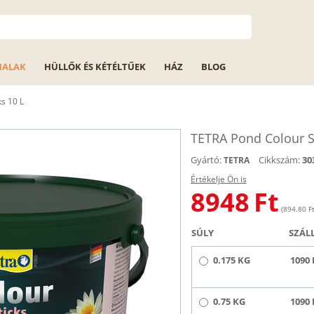
HALAK
HÜLLŐK ÉS KÉTÉLTŰEK
HÁZ
BLOG
s 10 L
TETRA Pond Colour St
Gyártó:
Cikkszám:
30
TETRA
Értékelje Ön is
8948
Ft
(894.80 Ft 
SÚLY
SZÁL
0.175 KG
1090 
0.75 KG
1090 