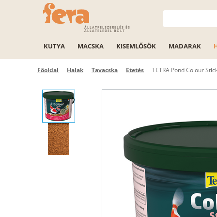
ÁLLATFELSZERELÉS ÉS
ÁLLATELEDEL BOLT
KUTYA
MACSKA
KISEMLŐSÖK
MADARAK
Főoldal
Halak
Tavacska
Etetés
TETRA Pond Colour Stick