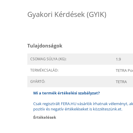
Gyakori Kérdések (GYIK)
Tulajdonságok
CSOMAG SÚLYA (KG):
1.9
TERMÉKCSALÁD:
TETRA Pon
GYÁRTÓ:
TETRA
Mi a termék értékelési szabályzat?
Csak regisztrált FERA.HU vásárlók írhatnak véleményt, aki
pozitív és negatív értékeléseket is közzéteszünk.et.
Értékelések