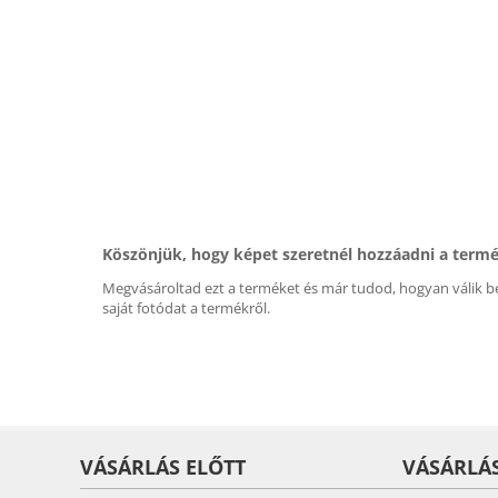
Köszönjük, hogy képet szeretnél hozzáadni a term
Megvásároltad ezt a terméket és már tudod, hogyan válik be
saját fotódat a termékről.
VÁSÁRLÁS ELŐTT
VÁSÁRLÁ