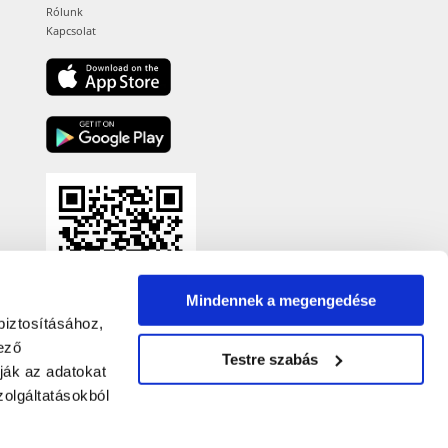
Rólunk
Kapcsolat
Mindennek a megengedése
biztosításához,
ező
Testre szabás
ják az adatokat
olgáltatásokból