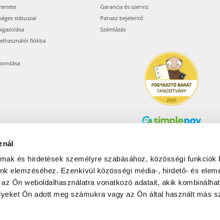
menete
Garancia és szerviz
séges státuszai
Panasz bejelentő
aigazolása
Számlázás
felhasználói fiókba
mondása
znál
Árukereső.hu
almak és hirdetések személyre szabásához, közösségi funkciók 
unk elemzéséhez. Ezenkívül közösségi média-, hirdető- és elem
 az Ön weboldalhasználatra vonatkozó adatait, akik kombinálhat
Olcsóbbat.hu – Spórolni
tudni kell
yeket Ön adott meg számukra vagy az Ön által használt más sz