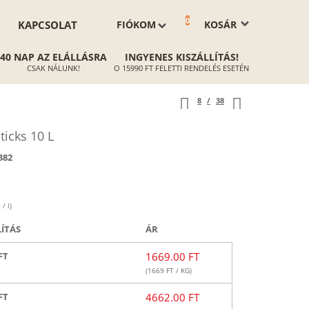
0
KAPCSOLAT
FIÓKOM
KOSÁR
40 NAP AZ ELÁLLÁSRA
INGYENES KISZÁLLÍTÁS!
CSAK NÁLUNK!
O 15990 FT FELETTI RENDELÉS ESETÉN
8
/
38
icks 10 L
382
/ l)
LÍTÁS
ÁR
FT
1669.00 FT
(
1669
FT / KG)
FT
4662.00 FT