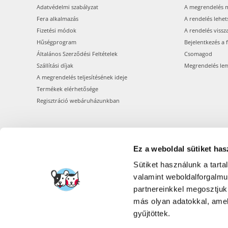
Adatvédelmi szabályzat
A megrendelés 
Fera alkalmazás
A rendelés lehet
Fizetési módok
A rendelés vissz
Hűségprogram
Bejelentkezés a 
Általános Szerződési Feltételek
Csomagod
Szállítási díjak
Megrendelés le
A megrendelés teljesítésének ideje
Termékek elérhetősége
Regisztráció webáruházunkban
Ez a weboldal sütiket has
Sütiket használunk a tart
valamint weboldalforgalm
partnereinkkel megosztjuk
más olyan adatokkal, amel
gyűjtöttek.