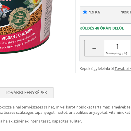
1.9 KG
1090 
KÜLDÉS 48 ÓRÁN BELÜL
−
Mennyiség (db):
Képek ügyfeleinkről
További 
TOVÁBBI FÉNYKÉPEK
Fokozza a hal természetes színét, mivel karotinoidokat tartalmaz, amelyek 
a az összes szükséges tápanyagot, rostot, anabolikus anyagokat, vitaminoka
 halak színének intenzitását. Kapacitás 10 liter.