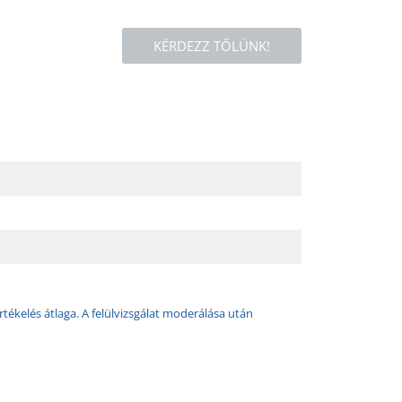
KÉRDEZZ TŐLÜNK!
rtékelés átlaga. A felülvizsgálat moderálása után