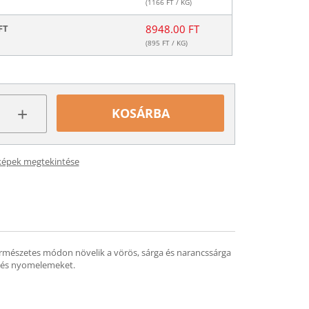
(
1166
FT / KG)
FT
8948.00 FT
(
895
FT / KG)
+
KOSÁRBA
képek megtekintése
természetes módon növelik a vörös, sárga és narancssárga
t és nyomelemeket.