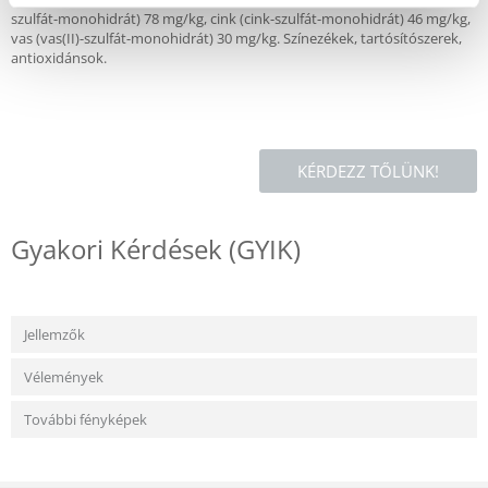
szulfát-monohidrát) 78 mg/kg, cink (cink-szulfát-monohidrát) 46 mg/kg,
vas (vas(II)-szulfát-monohidrát) 30 mg/kg. Színezékek, tartósítószerek,
antioxidánsok.
KÉRDEZZ TŐLÜNK!
Gyakori Kérdések (GYIK)
Jellemzők
Vélemények
További fényképek