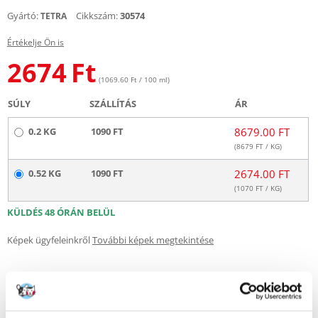
Gyártó:
Cikkszám:
30574
TETRA
Értékelje Ön is
2674
Ft
(1069.60 Ft / 100 ml)
SÚLY
SZÁLLÍTÁS
ÁR
0.2 KG
1090 FT
8679.00 FT
(
8679
FT / KG)
0.52 KG
1090 FT
2674.00 FT
(
1070
FT / KG)
KÜLDÉS 48 ÓRÁN BELÜL
Képek ügyfeleinkről
További képek megtekintése
Leírás
A halak színezetét fokozó természetes összetevőket tartalmazó teljes