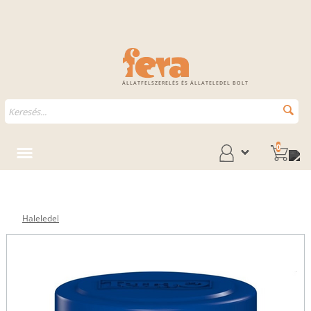
ÁLLATFELSZERELÉS ÉS ÁLLATELEDEL BOLT
0
Haleledel