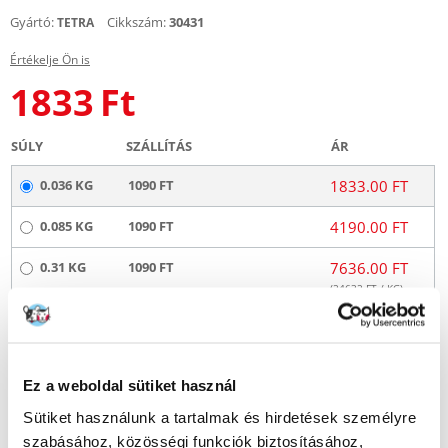
Gyártó:
Cikkszám:
30431
TETRA
Értékelje Ön is
1833
Ft
SÚLY
SZÁLLÍTÁS
ÁR
0.036 KG
1090 FT
1833.00 FT
0.085 KG
1090 FT
4190.00 FT
0.31 KG
1090 FT
7636.00 FT
(
24632
FT / KG)
KÜLDÉS 48 ÓRÁN BELÜL
Képek ügyfeleinkről
További képek megtekintése
Ez a weboldal sütiket használ
Sütiket használunk a tartalmak és hirdetések személyre
Leírás
szabásához, közösségi funkciók biztosításához,