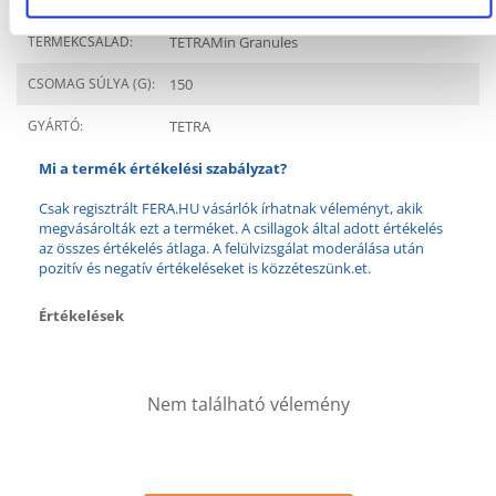
(KG):
TERMÉKCSALÁD:
TETRAMin Granules
CSOMAG SÚLYA (G):
150
GYÁRTÓ:
TETRA
Mi a termék értékelési szabályzat?
Csak regisztrált FERA.HU vásárlók írhatnak véleményt, akik
megvásárolták ezt a terméket. A csillagok által adott értékelés
az összes értékelés átlaga. A felülvizsgálat moderálása után
pozitív és negatív értékeléseket is közzéteszünk.et.
Értékelések
Nem található vélemény