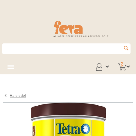
ÁLLATFELSZERELÉS ÉS ÁLLATELEDEL BOLT
0
Haleledel