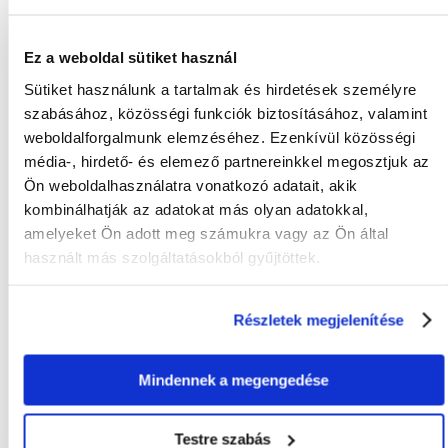
Vitaminok, provitaminok és hasonló hatású, kémiailag jól
meghatározott anyagok: A-vitamin 30035 NE/kg, D3-vitamin 1860
Ez a weboldal sütiket használ
NE/kg. Nyomelemes anyagvegyületek: E5 Mangán 68 mg/kg, E6 Cink
40 mg/kg, E1 Vas 26 mg/kg. Színezékek, tartósítószerek, antioxidánsok.
Sütiket használunk a tartalmak és hirdetések személyre
szabásához, közösségi funkciók biztosításához, valamint
weboldalforgalmunk elemzéséhez. Ezenkívül közösségi
média-, hirdető- és elemező partnereinkkel megosztjuk az
Ön weboldalhasználatra vonatkozó adatait, akik
KÉRDEZZ TŐLÜNK!
kombinálhatják az adatokat más olyan adatokkal,
amelyeket Ön adott meg számukra vagy az Ön által
használt más szolgáltatásokból gyűjtöttek.
Gyakori Kérdések (GYIK)
Részletek megjelenítése
FAJTA:
Granulátum
Mindennek a megengedése
Tulajdonságok
CSOMAG SÚLYA
0.2
Testre szabás