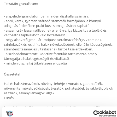
TetraMin granulátum:
- alapeledel granulátumban minden díszhalfaj számára.
- apró, kerek, gyorsan száradó szemcsék formájában, a könnyű
adagolás érdekében praktikus csomagolásban kapható.
- a szemcsék lassan süllyednek a fenékre, így biztosítva a tápláló és
változatos táplálékhoz való hozzáférést.
- négy alapvető granulátumtípust tartalmaz (fehérje, vitaminok,
színfokozók és lecitin) a halak növekedésének, ellenálló képességének,
színintenzitásának és vitalitásának biztosítása érdekében.
- a szabadalmaztatott BioActive formulát tartalmazza, amely
támogatja a halak egészségét és vitalitását.
- minden díszhalfaj tökéletesen elfogadja
Összetétel
Hal és halszármazékok, növényi fehérje kivonatok, gabonafélék,
növényi termékek, zöldségek, élesztők, puhatestűek és rákfélék, olajok
és zsírok, ásványi anyagok, algák.
Etetés
Nyersfehérje 46,0%, nyers olajok és zsírok 7,0%, nyersrost 2,0%,
nedvességtartalom 8,0%.
Adalékanyagok