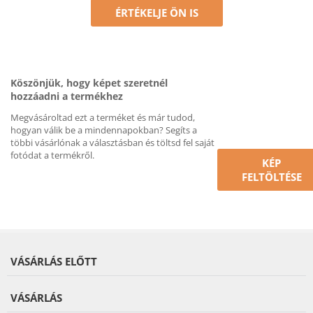
ÉRTÉKELJE ÖN IS
Köszönjük, hogy képet szeretnél
hozzáadni a termékhez
Megvásároltad ezt a terméket és már tudod,
hogyan válik be a mindennapokban? Segíts a
többi vásárlónak a választásban és töltsd fel saját
fotódat a termékről.
KÉP
FELTÖLTÉSE
VÁSÁRLÁS ELŐTT
VÁSÁRLÁS