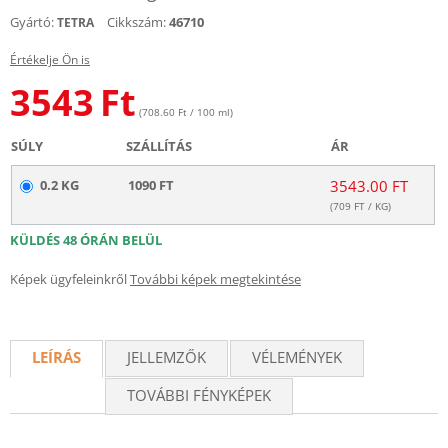
Gyártó:
Cikkszám:
46710
TETRA
Értékelje Ön is
3543
Ft
(708.60 Ft / 100 ml)
SÚLY
SZÁLLÍTÁS
ÁR
0.2 KG
1090 FT
3543.00 FT
(
709
FT / KG)
KÜLDÉS 48 ÓRÁN BELÜL
Képek ügyfeleinkről
További képek megtekintése
LEÍRÁS
JELLEMZŐK
VÉLEMÉNYEK
TOVÁBBI FÉNYKÉPEK