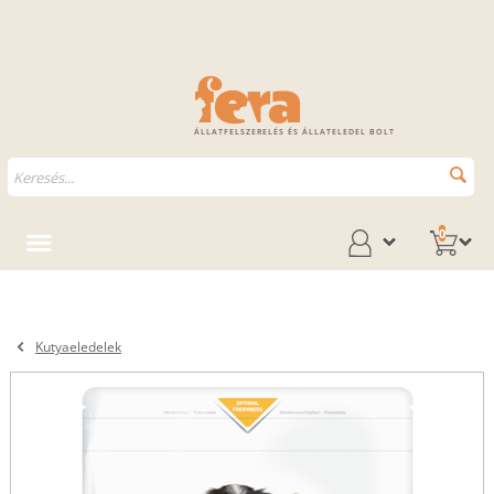
ÁLLATFELSZERELÉS ÉS ÁLLATELEDEL BOLT
0
Kutyaeledelek