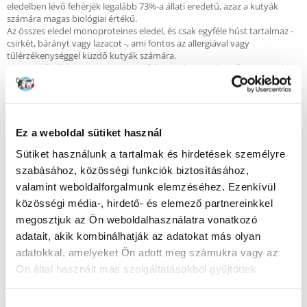
eledelben lévő fehérjék legalább 73%-a állati eredetű, azaz a kutyák
számára magas biológiai értékű.
Az összes eledel monoproteines eledel, és csak egyféle húst tartalmaz -
csirkét, bárányt vagy lazacot -, ami fontos az allergiával vagy
túlérzékenységgel küzdő kutyák számára.
Az Opti Life élelmiszereket egyszerű és rövid receptúra jellemzi, amely
dehidratált húson alapul.
Ez a weboldal sütiket használ
Főbb jellemzők:
Sütiket használunk a tartalmak és hirdetések személyre
Nem tartalmaz búzát vagy kukoricát
szabásához, közösségi funkciók biztosításához,
Gluténmentes
valamint weboldalforgalmunk elemzéséhez. Ezenkívül
Opti Life formula - a fehérjék 88%-a állati eredetű
közösségi média-, hirdető- és elemező partnereinkkel
Opti Kibble formula - a kroketteket a kistestű kutyakölykök
megosztjuk az Ön weboldalhasználatra vonatkozó
képességeihez igazítja - 7mm
adatait, akik kombinálhatják az adatokat más olyan
Opti Growth Formula - a krill telítetlen zsírsavak forrása, az EPA és DPA
savak pedig támogatják az agyműködést.
adatokkal, amelyeket Ön adott meg számukra vagy az
Ön által használt más szolgáltatásokból gyűjtöttek.