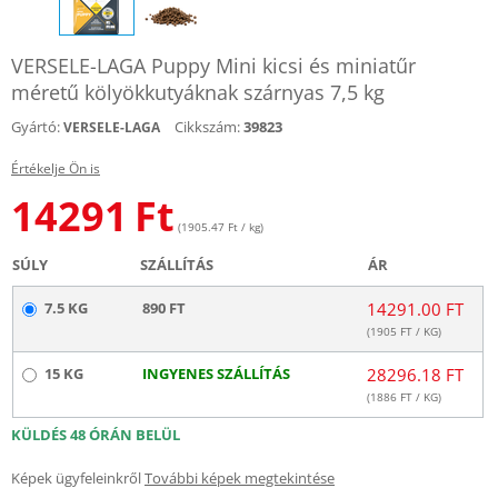
VERSELE-LAGA Puppy Mini kicsi és miniatűr
méretű kölyökkutyáknak szárnyas 7,5 kg
Gyártó:
Cikkszám:
39823
VERSELE-LAGA
Értékelje Ön is
14291
Ft
(1905.47 Ft / kg)
SÚLY
SZÁLLÍTÁS
ÁR
7.5 KG
890 FT
14291.00 FT
(
1905
FT / KG)
15 KG
INGYENES SZÁLLÍTÁS
28296.18 FT
(
1886
FT / KG)
KÜLDÉS 48 ÓRÁN BELÜL
Képek ügyfeleinkről
További képek megtekintése