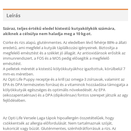
Leírás
Száraz, teljes értékű eledel kistestű kutyakölykök számára,
akiknek a célsúlya nem haladja meg a 10 kg-ot.
Csirke és rizs alapú, gluténmentes. Az eledelben lévő fehérje 88%-a állati
eredetű, ami megfelel a kutyák táplálkozási igényeinek. Biztosítja a
megfelelő emésztést és a széklet jó állagát. Az antioxidánsok erősítik az
immunrendszert, a FOS és a MOS pedig elősegítik a megfelelő
emésztést.
A pelletek méretét a kistestű kölyökkutyákhoz igazítottuk, körülbelül 7
mm-es méretben.
Az Opti Life Puppy receptje és a krill (az omega-3 zsírsavak, valamint az
EPA és DPA természetes forrása) és a vitaminok hozzáadása támogatja a
kölyökkutyák egészséges és optimális növekedését. Az EPA
(eikozapentaénsav) és a DPA (dipikolinsav) fontos szerepet játszik az agy
fejlődésében.
Az Opti Life Versele Laga tápok hipoallergén összetételűek, hogy
csökkentsék az allergia előfordulását. Nem tartalmaznak szóját,
kukoricát vagy búzát. Gluténmentes, szénhidrátforrásuk a rizs. Az