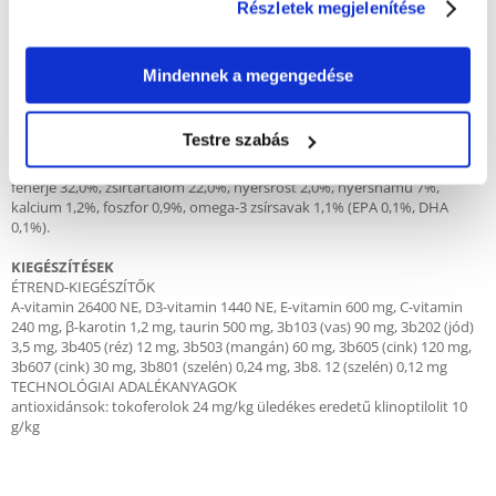
Részletek megjelenítése
ÖSSZETÉTEL
csirke (dehidratált, 42%), rizs (20%), állati zsír, rizsliszt, növényi rostok
(cellulóz 4%, répapép 1%), lenmag, lazacolaj, sörélesztő, ásványi
Mindennek a megengedése
anyagok, krill (0,5%), szárított egész tojás, FOS (0,5%), MOS (0,1%), lecitin,
tengeri alga (Ascophyllum nodosum), glükozamin 250 mg/kg, rozmaring
(16,8 mg/kg), bársony, zöld tea (12 mg/kg).
Testre szabás
ANALITIKAI ÖSSZETEVŐK
fehérje 32,0%, zsírtartalom 22,0%, nyersrost 2,0%, nyershamu 7%,
kalcium 1,2%, foszfor 0,9%, omega-3 zsírsavak 1,1% (EPA 0,1%, DHA
0,1%).
KIEGÉSZÍTÉSEK
ÉTREND-KIEGÉSZÍTŐK
A-vitamin 26400 NE, D3-vitamin 1440 NE, E-vitamin 600 mg, C-vitamin
240 mg, β-karotin 1,2 mg, taurin 500 mg, 3b103 (vas) 90 mg, 3b202 (jód)
3,5 mg, 3b405 (réz) 12 mg, 3b503 (mangán) 60 mg, 3b605 (cink) 120 mg,
3b607 (cink) 30 mg, 3b801 (szelén) 0,24 mg, 3b8. 12 (szelén) 0,12 mg
TECHNOLÓGIAI ADALÉKANYAGOK
antioxidánsok: tokoferolok 24 mg/kg üledékes eredetű klinoptilolit 10
g/kg