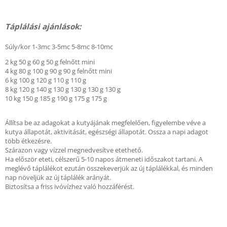
Táplálási ajánlások:
Súly/kor 1-3mc 3-5mc 5-8mc 8-10mc
2 kg 50 g 60 g 50 g felnőtt mini
4 kg 80 g 100 g 90 g 90 g felnőtt mini
6 kg 100 g 120 g 110 g 110 g
8 kg 120 g 140 g 130 g 130 g 130 g 130 g
10 kg 150 g 185 g 190 g 175 g 175 g
Állítsa be az adagokat a kutyájának megfelelően, figyelembe véve a
kutya állapotát, aktivitását, egészségi állapotát. Ossza a napi adagot
több étkezésre.
Szárazon vagy vízzel megnedvesítve etethető.
Ha először eteti, célszerű 5-10 napos átmeneti időszakot tartani. A
meglévő táplálékot ezután összekeverjük az új táplálékkal, és minden
nap növeljük az új táplálék arányát.
Biztosítsa a friss ivóvízhez való hozzáférést.