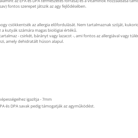
k, valamint az EPA és DPA természetes forrása) és a vitaminok hozzáadása tá
av) fontos szerepet játszik az agy fejlődésében.
hogy csökkentsék az allergia előfordulását. Nem tartalmaznak szóját, kukori
az a kutyák számára magas biológiai értékű.
tartalmaz - csirkét, bárányt vagy lazacot -, ami fontos az allergiával vagy t
mzi, amely dehidratált húson alapul.
 képességeihez igazítja - 7mm
az EPA és DPA savak pedig támogatják az agyműködést.