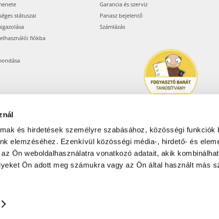
menete
Garancia és szerviz
séges státuszai
Panasz bejelentő
aigazolása
Számlázás
felhasználói fiókba
mondása
znál
almak és hirdetések személyre szabásához, közösségi funkciók 
unk elemzéséhez. Ezenkívül közösségi média-, hirdető- és elem
Árukereső.hu
 az Ön weboldalhasználatra vonatkozó adatait, akik kombinálhat
yeket Ön adott meg számukra vagy az Ön által használt más sz
Olcsóbbat.hu – Spórolni
tudni kell