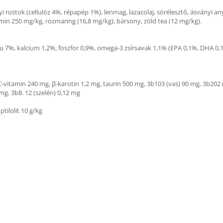
övényi rostok (cellulóz 4%, répapép 1%), lenmag, lazacolaj, sörélesztő, ásványi a
amin 250 mg/kg, rozmaring (16,8 mg/kg), bársony, zöld tea (12 mg/kg).
u 7%, kalcium 1,2%, foszfor 0,9%, omega-3 zsírsavak 1,1% (EPA 0,1%, DHA 0,
-vitamin 240 mg, β-karotin 1,2 mg, taurin 500 mg, 3b103 (vas) 90 mg, 3b202 
mg, 3b8. 12 (szelén) 0,12 mg
tilolit 10 g/kg