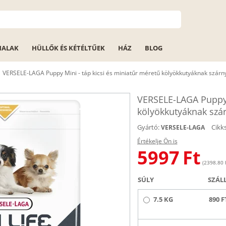
HALAK
HÜLLŐK ÉS KÉTÉLTŰEK
HÁZ
BLOG
VERSELE-LAGA Puppy Mini - táp kicsi és miniatűr méretű kölyökkutyáknak szárn
VERSELE-LAGA Puppy M
kölyökkutyáknak szár
Gyártó:
Cikk
VERSELE-LAGA
Értékelje Ön is
5997
Ft
(2398.80 F
SÚLY
SZÁL
7.5 KG
890 F