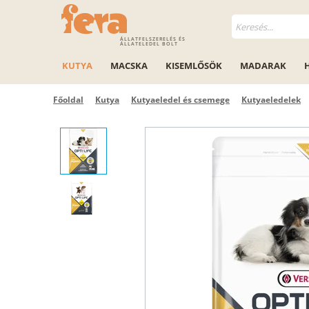
ÁLLATFELSZERELÉS ÉS
ÁLLATELEDEL BOLT
KUTYA
MACSKA
KISEMLŐSÖK
MADARAK
Főoldal
Kutya
Kutyaeledel és csemege
Kutyaeledelek