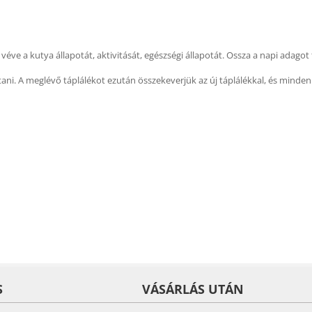
véve a kutya állapotát, aktivitását, egészségi állapotát. Ossza a napi adagot
tani. A meglévő táplálékot ezután összekeverjük az új táplálékkal, és minden 
S
VÁSÁRLÁS UTÁN