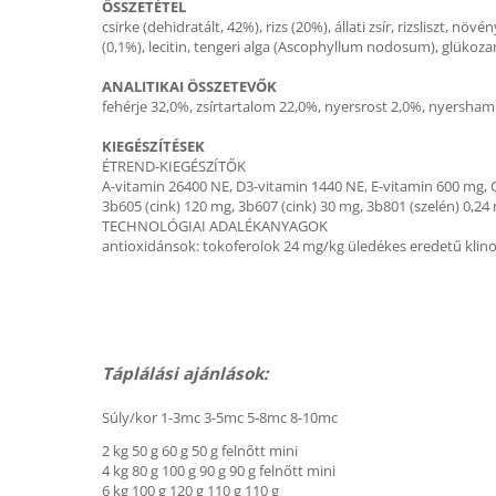
ÖSSZETÉTEL
csirke (dehidratált, 42%), rizs (20%), állati zsír, rizsliszt, n
(0,1%), lecitin, tengeri alga (Ascophyllum nodosum), glükoz
ANALITIKAI ÖSSZETEVŐK
fehérje 32,0%, zsírtartalom 22,0%, nyersrost 2,0%, nyersham
KIEGÉSZÍTÉSEK
ÉTREND-KIEGÉSZÍTŐK
A-vitamin 26400 NE, D3-vitamin 1440 NE, E-vitamin 600 mg, C
3b605 (cink) 120 mg, 3b607 (cink) 30 mg, 3b801 (szelén) 0,24 
TECHNOLÓGIAI ADALÉKANYAGOK
antioxidánsok: tokoferolok 24 mg/kg üledékes eredetű klinop
Táplálási ajánlások:
Súly/kor 1-3mc 3-5mc 5-8mc 8-10mc
2 kg 50 g 60 g 50 g felnőtt mini
4 kg 80 g 100 g 90 g 90 g felnőtt mini
6 kg 100 g 120 g 110 g 110 g