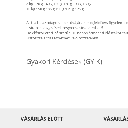
8 kg 120 g 140 g 130 g 130 g 130 g 130 g
10 kg 150 g 185 g 190 g 175 g 175 g
Állítsa be az adagokat a kutyájának megfelelően, figyelembe 
Szárazon vagy vízzel megnedvesítve etethető.
Ha először eteti, célszerű 5-10 napos átmeneti időszakot tar
Biztosítsa a friss ivóvízhez való hozzáférést.
Gyakori Kérdések (GYIK)
VÁSÁRLÁS ELŐTT
VÁSÁRLÁ