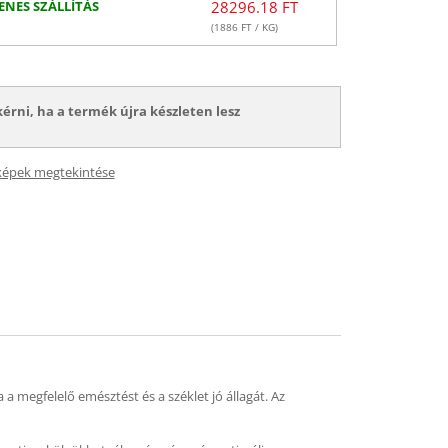
ENES SZÁLLÍTÁS
28296.18 FT
(
1886
FT / KG)
kérni, ha a termék újra készleten lesz
képek megtekintése
 a megfelelő emésztést és a széklet jó állagát. Az