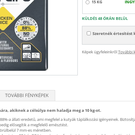
15 KG
INGY
KÜLDÉS 48 ÓRÁN BELÜL
Szeretnék értesítést 
Képek ügyfeleinkről
További 
TOVÁBBI FÉNYKÉPEK
mára, akiknek a célsúlya nem haladja meg a 10 kg-ot.
88%-a állati eredetű, ami megfelel a kutyák táplálkozási igényeinek. Biztosítja
edig elősegítik a megfelelő emésztést.
 körülbelül 7 mm-es méretben.