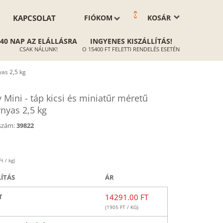
0
KAPCSOLAT
FIÓKOM
KOSÁR
40 NAP AZ ELÁLLÁSRA
INGYENES KISZÁLLÍTÁS!
CSAK NÁLUNK!
O 15400 FT FELETTI RENDELÉS ESETÉN
yas 2,5 kg
ini - táp kicsi és miniatűr méretű
nyas 2,5 kg
szám:
39822
t / kg)
LÍTÁS
ÁR
T
14291.00 FT
(
1905
FT / KG)