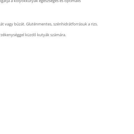
mogatja a kölyökkutyák egészséges és optimális
cát vagy búzát. Gluténmentes, szénhidrátforrásuk a rizs.
úlérzékenységgel küzdő kutyák számára.