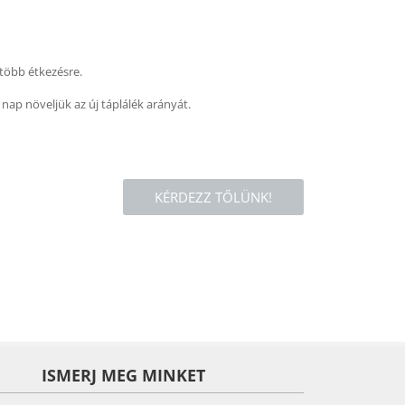
 több étkezésre.
nap növeljük az új táplálék arányát.
KÉRDEZZ TŐLÜNK!
ISMERJ MEG MINKET