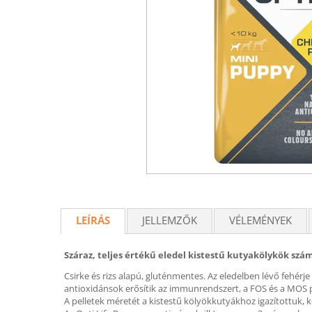
LEÍRÁS
JELLEMZŐK
VÉLEMÉNYEK
Száraz, teljes értékű eledel kistestű kutyakölykök szá
Csirke és rizs alapú, gluténmentes. Az eledelben lévő fehérje 
antioxidánsok erősítik az immunrendszert, a FOS és a MOS p
A pelletek méretét a kistestű kölyökkutyákhoz igazítottuk,