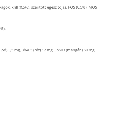
nyagok, krill (0,5%), szárított egész tojás, FOS (0,5%), MOS
1%).
(jód) 3,5 mg, 3b405 (réz) 12 mg, 3b503 (mangán) 60 mg,