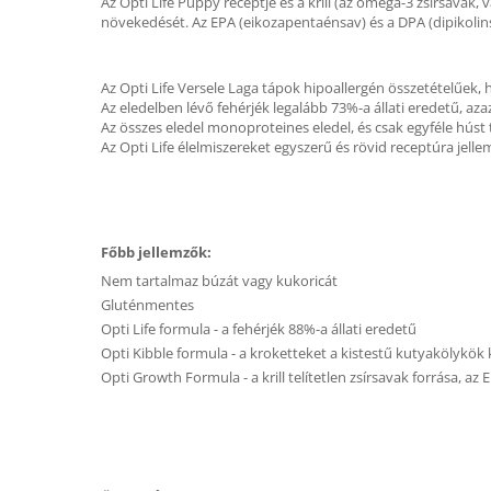
Az Opti Life Puppy receptje és a krill (az omega-3 zsírsava
növekedését. Az EPA (eikozapentaénsav) és a DPA (dipikolins
Az Opti Life Versele Laga tápok hipoallergén összetételűek, 
Az eledelben lévő fehérjék legalább 73%-a állati eredetű, az
Az összes eledel monoproteines eledel, és csak egyféle húst 
Az Opti Life élelmiszereket egyszerű és rövid receptúra jelle
Főbb jellemzők:
Nem tartalmaz búzát vagy kukoricát
Gluténmentes
Opti Life formula - a fehérjék 88%-a állati eredetű
Opti Kibble formula - a kroketteket a kistestű kutyakölykök
Opti Growth Formula - a krill telítetlen zsírsavak forrása, 