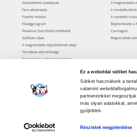
Adatvédelmi szabályzat
A megrendelés 
Fera alkalmazás
A rendelés lehet
Fizetési módok
A rendelés vissz
Hűségprogram
Bejelentkezés a 
Általános Szerződési Feltételek
Csomagod
Szállítási díjak
Megrendelés le
A megrendelés teljesítésének ideje
Termékek elérhetősége
Regisztráció webáruházunkban
Ez a weboldal sütiket has
Sütiket használunk a tart
valamint weboldalforgalm
partnereinkkel megosztjuk
más olyan adatokkal, amel
gyűjtöttek.
Részletek megjelenítése