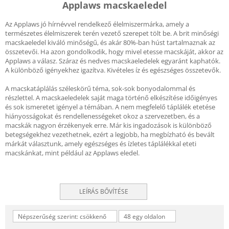
Applaws macskaeledel
Az Applaws jó hírnévvel rendelkező élelmiszermárka, amely a
természetes élelmiszerek terén vezető szerepet tölt be. A brit minőségi
macskaeledel kiváló minőségű, és akár 80%-ban húst tartalmaznak az
összetevői. Ha azon gondolkodik, hogy mivel etesse macskáját, akkor az
Applaws a válasz. Száraz és nedves macskaeledelek egyaránt kaphatók.
A különböző igényekhez igazítva. Kivételes íz és egészséges összetevők.
A macskatáplálás széleskörű téma, sok-sok bonyodalommal és
részlettel. A macskaeledelek saját maga történő elkészítése időigényes
és sok ismeretet igényel a témában. A nem megfelelő táplálék etetése
hiányosságokat és rendellenességeket okoz a szervezetben, és a
macskák nagyon érzékenyek erre. Már kis ingadozások is különböző
betegségekhez vezethetnek, ezért a legjobb, ha megbízható és bevált
márkát választunk, amely egészséges és ízletes táplálékkal eteti
macskánkat, mint például az Applaws eledel.
LEÍRÁS BŐVÍTÉSE
Népszerűség szerint: csökkenő
48 egy oldalon