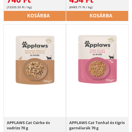
(12333.33 Ft / kg)
(6485.71 Ft / kg)
KOSÁRBA
KOSÁRBA
APPLAWS Cat Csirke és
APPLAWS Cat Tonhal és tigris
vadrizs 70 g
garnélarák 70 g