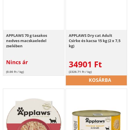
APPLAWS 70 g tasakos
APPLAWS Dry cat Adult
nedves macskaeledel
Csirke és kacsa 15 kg (2 x 7,5
zselében
kg)
Nincs ár
34901
Ft
(0.00 Ft / kg)
(2326.71 Ft / kg)
KOSÁRBA