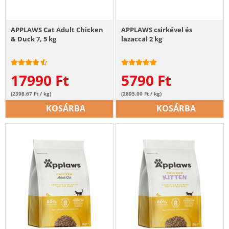
APPLAWS Cat Adult Chicken
APPLAWS csirkével és
& Duck 7, 5 kg
lazaccal 2 kg
17990
Ft
5790
Ft
(2398.67 Ft / kg)
(2895.00 Ft / kg)
KOSÁRBA
KOSÁRBA