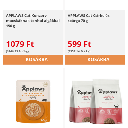
APPLAWS Cat Konzerv
APPLAWS Cat Csirke és
macskáknak tonhal algákkal
spárga 70 g
156 g
1079
Ft
599
Ft
(6746.25 Ft / kg)
(8557.14 Ft / kg)
KOSÁRBA
KOSÁRBA