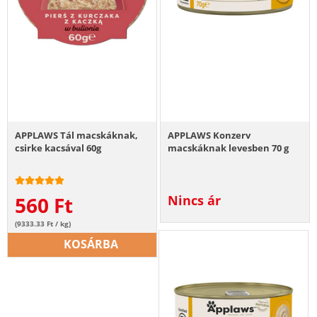
APPLAWS Tál macskáknak,
APPLAWS Konzerv
csirke kacsával 60g
macskáknak levesben 70 g
560
Ft
Nincs ár
(9333.33 Ft / kg)
KOSÁRBA