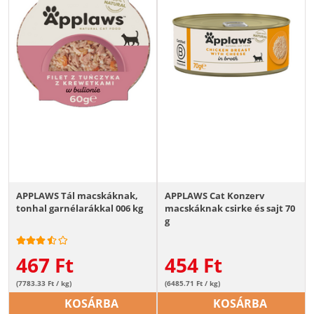
APPLAWS Tál macskáknak,
APPLAWS Cat Konzerv
tonhal garnélarákkal 006 kg
macskáknak csirke és sajt 70
g
467
Ft
454
Ft
(7783.33 Ft / kg)
(6485.71 Ft / kg)
KOSÁRBA
KOSÁRBA