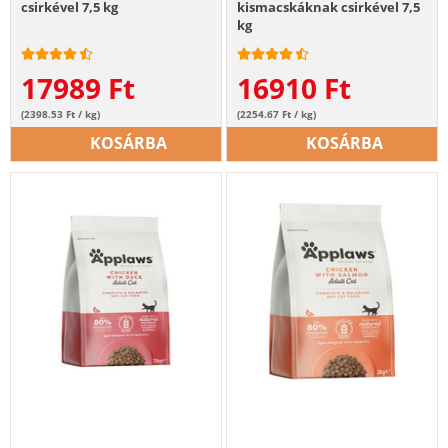
csirkével 7,5 kg
kismacskáknak csirkével 7,5
kg
17989
Ft
16910
Ft
(2398.53 Ft / kg)
(2254.67 Ft / kg)
KOSÁRBA
KOSÁRBA