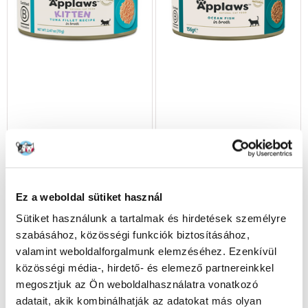
APPLAWS Kitten Tonhal 70 g
APPLAWS Cat Konzerv
macskáknak oceáni hal 156 g
Ez a weboldal sütiket használ
599
Ft
769
Ft
Sütiket használunk a tartalmak és hirdetések személyre
szabásához, közösségi funkciók biztosításához,
(8557.14 Ft / kg)
(4806.25 Ft / kg)
valamint weboldalforgalmunk elemzéséhez. Ezenkívül
KOSÁRBA
KOSÁRBA
közösségi média-, hirdető- és elemező partnereinkkel
megosztjuk az Ön weboldalhasználatra vonatkozó
adatait, akik kombinálhatják az adatokat más olyan