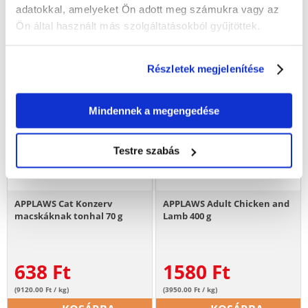
adatokkal, amelyeket Ön adott meg számukra vagy az
Ön által használt más szolgáltatásokból gyűjtöttek.
Részletek megjelenítése
Mindennek a megengedése
Testre szabás
APPLAWS Cat Konzerv
APPLAWS Adult Chicken and
macskáknak tonhal 70 g
Lamb 400 g
638
Ft
1580
Ft
(9120.00 Ft / kg)
(3950.00 Ft / kg)