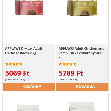
APPLAWS Dry cat Adult
APPLAWS Adult Chicken and
Csirke és kacsa 2 kg
Lamb Csirke és bárányhús 2
kg
5069
Ft
5789
Ft
(2534.50 Ft / kg)
(2894.50 Ft / kg)
KOSÁRBA
KOSÁRBA