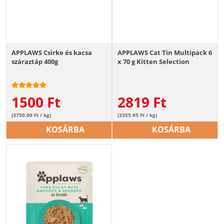
APPLAWS Csirke és kacsa
APPLAWS Cat Tin Multipack 6
száraztáp 400g
x 70 g Kitten Selection
1500
Ft
2819
Ft
(3750.00 Ft / kg)
(3355.95 Ft / kg)
KOSÁRBA
KOSÁRBA