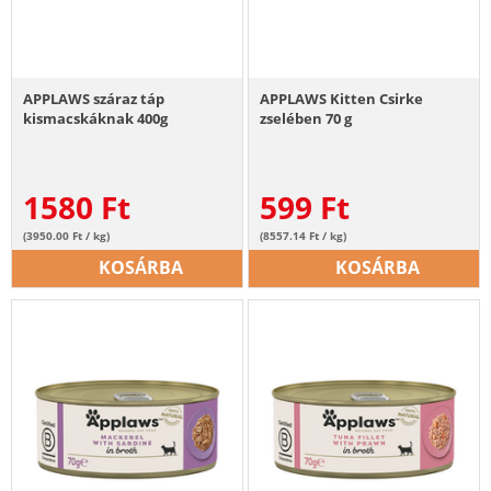
APPLAWS száraz táp
APPLAWS Kitten Csirke
kismacskáknak 400g
zselében 70 g
1580
Ft
599
Ft
(3950.00 Ft / kg)
(8557.14 Ft / kg)
KOSÁRBA
KOSÁRBA