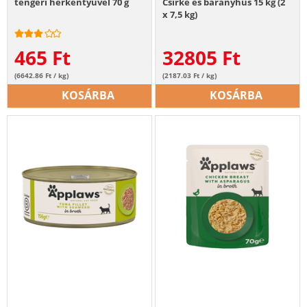
tengeri herkentyűvel 70 g
Csirke és bárányhús 15 kg (2
x 7,5 kg)
465
Ft
32805
Ft
(6642.86 Ft / kg)
(2187.03 Ft / kg)
KOSÁRBA
KOSÁRBA