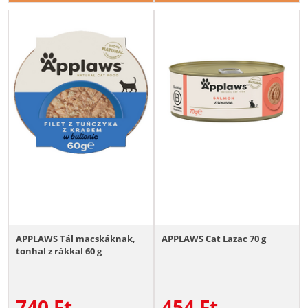
APPLAWS Tál macskáknak,
APPLAWS Cat Lazac 70 g
tonhal z rákkal 60 g
740
Ft
454
Ft