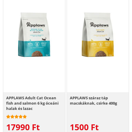
APPLAWS Adult Cat Ocean
APPLAWS száraz táp
fish and salmon 6 kg óceáni
macskáknak, csirke 400g
halak és lazac
17990
Ft
1500
Ft