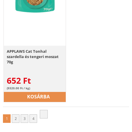
APPLAWS Cat Tonhal
szardella és tengeri moszat
70g
652
Ft
(9320.00 Ft / kg)
KOSÁRBA
1
2
3
4