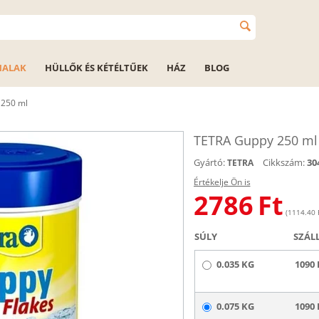
HALAK
HÜLLŐK ÉS KÉTÉLTŰEK
HÁZ
BLOG
 250 ml
TETRA Guppy 250 ml
Gyártó:
Cikkszám:
30
TETRA
Értékelje Ön is
2786
Ft
(1114.40 
SÚLY
SZÁL
0.035 KG
1090 
0.075 KG
1090 