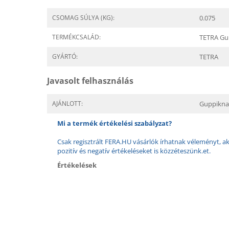
CSOMAG SÚLYA (KG):
0.075
TERMÉKCSALÁD:
TETRA Gu
GYÁRTÓ:
TETRA
Javasolt felhasználás
AJÁNLOTT:
Guppikna
Mi a termék értékelési szabályzat?
Csak regisztrált FERA.HU vásárlók írhatnak véleményt, aki
pozitív és negatív értékeléseket is közzéteszünk.et.
Értékelések