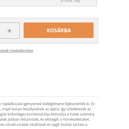
(
1114
FT / KG)
+
KOSÁRBA
képek megtekintése
 táplálkozási igényeinek kielégítésére fejlesztették ki. Ez
 majd lassan lesüllyednek az aljára, így tökéletesek az
agok különleges kombinációja biztosítja a halak számára
lak jobban felszívódik, és elősegíti a növekedésüket.
növeli a halak vitalitását és segít tisztán tartani a