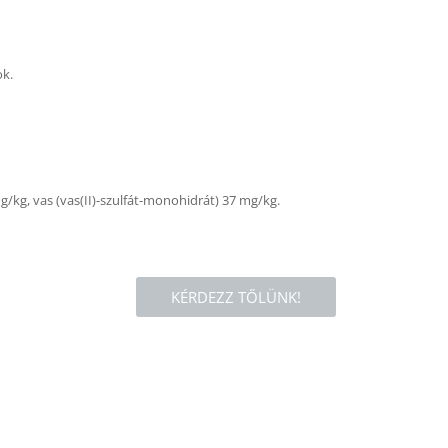
ok.
kg, vas (vas(II)-szulfát-monohidrát) 37 mg/kg.
KÉRDEZZ TŐLÜNK!