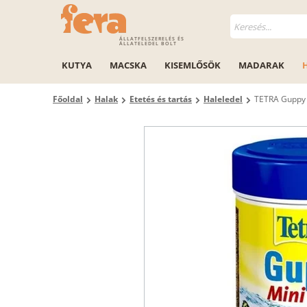
ÁLLATFELSZERELÉS ÉS
ÁLLATELEDEL BOLT
KUTYA
MACSKA
KISEMLŐSÖK
MADARAK
Főoldal
Halak
Etetés és tartás
Haleledel
TETRA Guppy