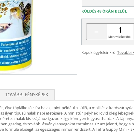
KÜLDÉS 48 ÓRÁN BELÜL
−
Mennyiség (db):
Képek ügyfeleinkről
További 
TOVÁBBI FÉNYKÉPEK
, élve táplálkozó cifra halak, mint például a süllő, a molli és a kardszárnyúak
az ilyen típusú halak napi etetésére. A miniatűr pelyhek rövid ideig lebegnek,
mérete a halak kis szájához igazodik, így könnyen fogyaszthatóak. A tápany
en gazdag, és további ásványi anyagokat tartalmaz. Ez azt jelenti, hogy a ha
ive formula elősegíti az egészséges immunrendszert. A Tetra Guppy Mini Flakes 