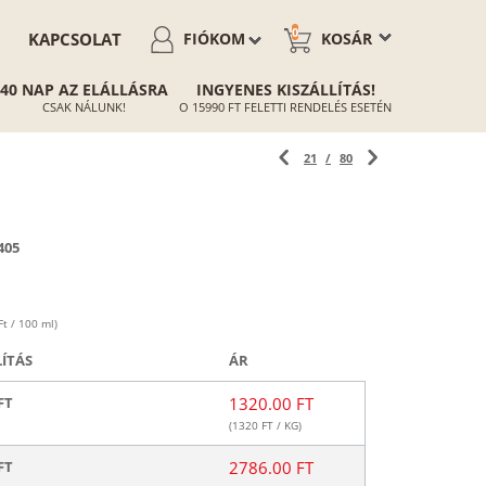
0
KAPCSOLAT
FIÓKOM
KOSÁR
40 NAP AZ ELÁLLÁSRA
INGYENES KISZÁLLÍTÁS!
CSAK NÁLUNK!
O 15990 FT FELETTI RENDELÉS ESETÉN
21
/
80
405
Ft / 100 ml)
LÍTÁS
ÁR
FT
1320.00 FT
(
1320
FT / KG)
FT
2786.00 FT