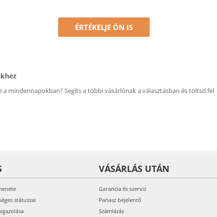
ÉRTÉKELJE ÖN IS
ékhez
 a mindennapokban? Segíts a többi vásárlónak a választásban és töltsd fel
S
VÁSÁRLÁS UTÁN
menete
Garancia és szerviz
séges státuszai
Panasz bejelentő
aigazolása
Számlázás