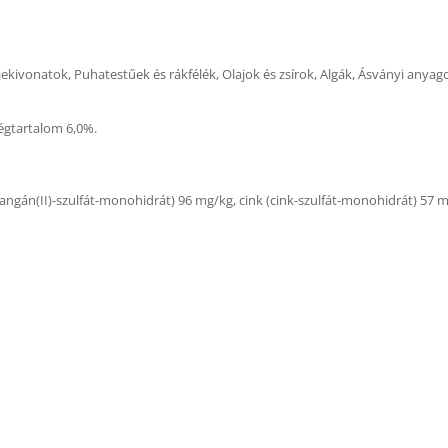
ekivonatok, Puhatestűek és rákfélék, Olajok és zsírok, Algák, Ásványi anyag
ségtartalom 6,0%.
n(II)-szulfát-monohidrát) 96 mg/kg, cink (cink-szulfát-monohidrát) 57 mg/