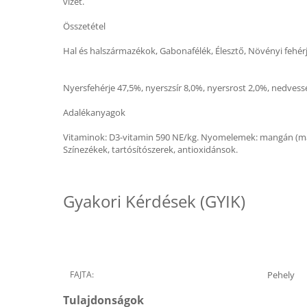
vizet.
Összetétel
Hal és halszármazékok, Gabonafélék, Élesztő, Növényi fehérj
Nyersfehérje 47,5%, nyerszsír 8,0%, nyersrost 2,0%, nedves
Adalékanyagok
Vitaminok: D3-vitamin 590 NE/kg. Nyomelemek: mangán (mangá
Színezékek, tartósítószerek, antioxidánsok.
Gyakori Kérdések (GYIK)
FAJTA:
Pehely
Tulajdonságok