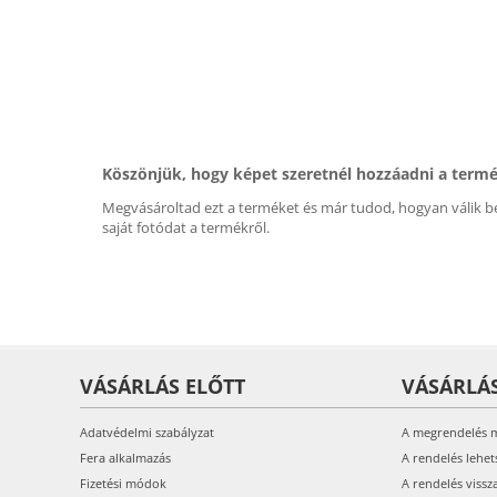
Köszönjük, hogy képet szeretnél hozzáadni a term
Megvásároltad ezt a terméket és már tudod, hogyan válik be
saját fotódat a termékről.
VÁSÁRLÁS ELŐTT
VÁSÁRLÁ
Adatvédelmi szabályzat
A megrendelés 
Fera alkalmazás
A rendelés lehet
Fizetési módok
A rendelés vissz