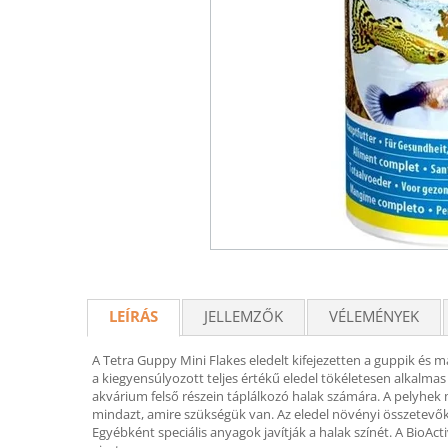
LEÍRÁS
JELLEMZŐK
VÉLEMÉNYEK
A Tetra Guppy Mini Flakes eledelt kifejezetten a guppik és más
a kiegyensúlyozott teljes értékű eledel tökéletesen alkalmas 
akvárium felső részein táplálkozó halak számára. A pelyhek 
mindazt, amire szükségük van. Az eledel növényi összetevőkb
Egyébként speciális anyagok javítják a halak színét. A BioAct